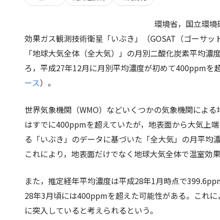
環境省，国立環境研
効果ガス観測技術衛星「いぶき」（GOSAT（ゴーサ
「地球大気全体（全大気）」の月別二酸化炭素平均濃度
ろ，平成27年12月に月別平均濃度が初めて400ppmを
ース
）。
世界気象機関（WMO）などいくつかの気象機関による
はすでに400ppmを超えていたが，地表面から大気上
る「いぶき」のデータに基づいた「全大気」の月平均濃
これにより，地表面だけでなく地球大気全体で温室効
また，推定経年平均濃度は平成28年1月時点で399.6
28年3月頃には400ppmを超えた可能性がある。これ
に突入していると考えられるという。