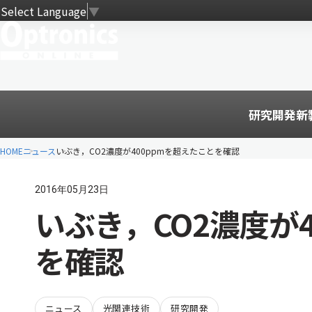
Select Language
▼
研究開発
新
HOME
ニュース
いぶき，CO2濃度が400ppmを超えたことを確認
2016年05月23日
いぶき，CO2濃度が
を確認
ニュース
光関連技術
研究開発