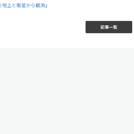
O2を地上と衛星から観測
」
記事一覧