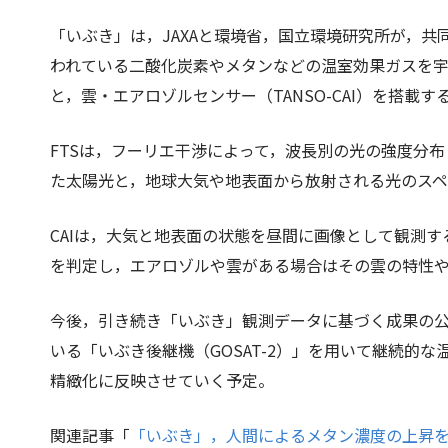
「いぶき」は，JAXAと環境省，国立環境研究所が，
われている二酸化炭素やメタンなどの温室効果ガスを宇宙
と，雲・エアロゾルセンサー（TANSO-CAI）を搭載す
FTSは，フーリエ干渉によって，波長別の光の強度分
た太陽光と，地球大気や地表面から放射される光のス
CAIは，大気と地表面の状態を昼間に画像として観測す
を判定し，エアロゾルや雲がある場合はその雲の特性
今後，引き続き「いぶき」観測データに基づく成果の公
いる「いぶき後継機（GOSAT-2）」を用いて継続的
精緻化に反映させていく予定。
関連記事「
「いぶき」，人間によるメタン濃度の上昇