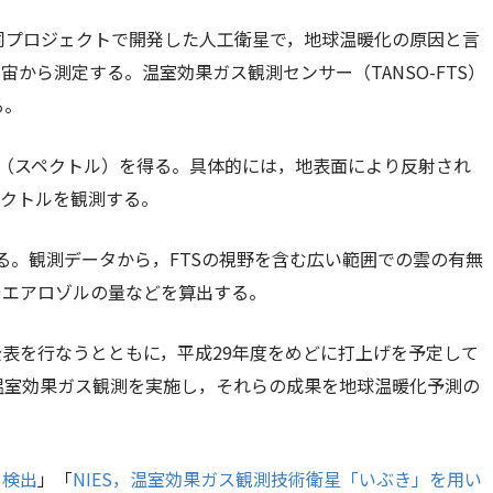
共同プロジェクトで開発した人工衛星で，地球温暖化の原因と言
から測定する。温室効果ガス観測センサー（TANSO-FTS）
る。
布（スペクトル）を得る。具体的には，地表面により反射され
ペクトルを観測する。
る。観測データから，FTSの視野を含む広い範囲での雲の有無
やエアロゾルの量などを算出する。
表を行なうとともに，平成29年度をめどに打上げを予定して
な温室効果ガス観測を実施し，それらの成果を地球温暖化予測の
を検出
」「
NIES，温室効果ガス観測技術衛星「いぶき」を用い