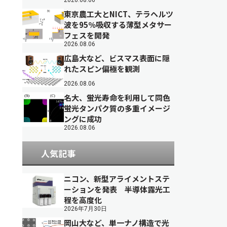
2026.08.06
東京農工大とNICT、テラヘルツ
波を95％吸収する薄型メタサー
フェスを開発
2026.08.06
広島大など、ビスマス表面に隠
れたスピン偏極を観測
2026.08.06
名大、蛍光寿命を利用して同色
蛍光タンパク質の多重イメージ
ングに成功
2026.08.06
人気記事
ニコン、新型アライメントステ
ーションを発表 半導体露光工
程を高度化
2026年7月30日
岡山大など、単一ナノ構造で光