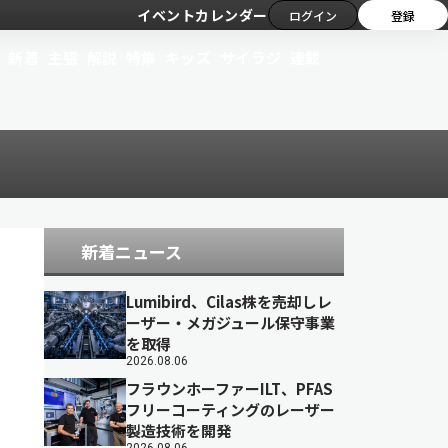
イベントカレンダー
ログイン
登録
新着
主張
解説
特集
キッズ
サイラジ
連載
新着ニュース
Lumibird、Cilas株を売却しレ
ーザー・メガジュール保守事業
を取得
2026.08.06
フラウンホーファーILT、PFAS
フリーコーティングのレーザー
製造技術を開発