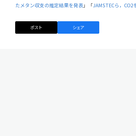
たメタン収支の推定結果を発表
」「
JAMSTECら，C
ポスト
シェア