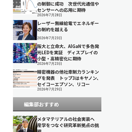
の制御に成功 次世代光通信や
センサーへの応用に期待
2026年7月28日
レーザー無線給電でエネルギー
の制約を越える
2026年7月23日
阪大と立命大、AlGaNで多色発
光LEDを実証 ディスプレイの
小型・高精密化に期待
2026年7月23日
精密機器の他社牽制力ランキン
グを発表 トップ3はキヤノン、
セイコーエプソン、リコー
2026年7月29日
編集部おすすめ
メタマテリアルの社会実装へ
産学をつなぐ研究革新拠点の挑
戦