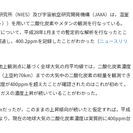
究所（NIES）及び宇宙航空研究開発機構（JAXA）は，温室
ット））を用いて二酸化炭素やメタンの観測を行なっている。
について，平成28年1月までの暫定的な解析を行なったとこ
超過し，400.2ppmを記録したことがわかった（
ニュースリリ
地上観測点に基づく全球大気の月平均値では，二酸化炭素濃度
端（上空約70km）までの大気中の二酸化炭素の総量を観測でき
度が400ppmを超えたことが確認されたのはこれが初めて。
果ガスの濃度上昇が続いていることがわかった。
ppmだったが，このままの上昇傾向が続いたと仮定すれば，平成
により，現在の地球大気の二酸化炭素濃度は実質的に400ppm台