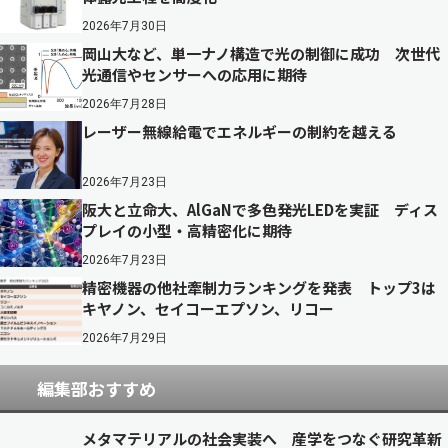
2026年7月30日
岡山大など、単一ナノ構造で光の制御に成功 次世代
光通信やセンサーへの応用に期待
2026年7月28日
レーザー無線給電でエネルギーの制約を越える
2026年7月23日
阪大と立命大、AlGaNで多色発光LEDを実証 ディス
プレイの小型・高精密化に期待
2026年7月23日
精密機器の他社牽制力ランキングを発表 トップ3は
キヤノン、セイコーエプソン、リコー
2026年7月29日
編集部おすすめ
メタマテリアルの社会実装へ 産学をつなぐ研究革新