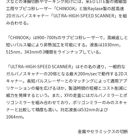
スなどの薄膜切断やマーキング向けには，米EO LITE製の微細加
工用サブピコ秒レーザー「CHINOOK」と独Raylase製の超高速
2Dガルバノスキャナー「ULTRA-HIGH-SPEED SCANNER」を組
み合わせる。
「CHINOOK」は900~700fsのサブピコ秒レーザーで，高繰返しと
短いパルス幅により非熱加工を可能にする。波長は1030nm，
515nm，343nmの3種類をラインナップしている。
「ULTRA-HIGH-SPEED SCANNER」はその名の通り，一般的な
ガルバノスキャナーの20倍となる最大200m/secで動作する2Dス
キャナー。長短パルスレーザーとのマッチングによって適用アプ
リケーションの幅を広げるほか，製造時間の短縮とコスト削減に
威力を発揮するという。また，XYの走査にはガルバノミラーとポ
リゴンミラーを組み合わせており，ポリゴンミラーのみのスキャ
ナーと比較して精度も高い。対応波長は532nmおよび
1064nm。
金属やセラミックスの切断