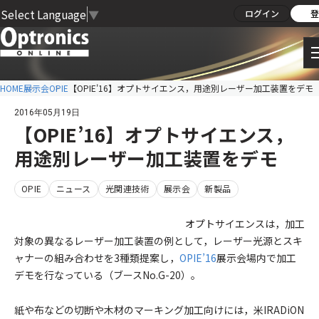
Select Language
▼
ログイン
登
HOME
展示会
OPIE
【OPIE'16】オプトサイエンス，用途別レーザー加工装置をデモ
2016年05月19日
【OPIE’16】オプトサイエンス，
用途別レーザー加工装置をデモ
OPIE
ニュース
光関連技術
展示会
新製品
オプトサイエンスは，加工
対象の異なるレーザー加工装置の例として，レーザー光源とスキ
ャナーの組み合わせを3種類提案し，
OPIE’16
展示会場内で加工
デモを行なっている（ブースNo.G-20）。
紙や布などの切断や木材のマーキング加工向けには，米IRADiON