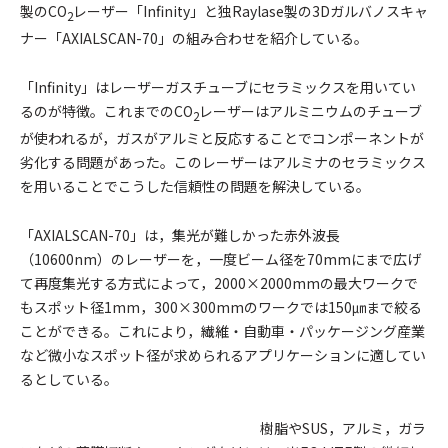
製のCO
レーザー「Infinity」と独Raylase製の3Dガルバノスキャ
2
ナー「AXIALSCAN-70」の組み合わせを紹介している。
「Infinity」はレーザーガスチューブにセラミックスを用いてい
るのが特徴。これまでのCO
レーザーはアルミニウムのチューブ
2
が使われるが，ガスがアルミと反応することでコンポーネントが
劣化する問題があった。このレーザーはアルミナのセラミックス
を用いることでこうした信頼性の問題を解決している。
「AXIALSCAN-70」は，集光が難しかった赤外波長
（10600nm）のレーザーを，一度ビーム径を70mmにまで広げ
て再度集光する方式によって，2000×2000mmの最大ワークで
もスポット径1mm，300×300mmのワークでは150㎛まで絞る
ことができる。これにより，繊維・自動車・パッケージング産業
など微小なスポット径が求められるアプリケーションに適してい
るとしている。
樹脂やSUS，アルミ，ガラ