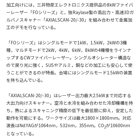
加工向けには，三井物産エレクトロニクス提供品の8kWファイバ
ーレーザー「FOシリーズ」と，独Raylase製の高出力・高速3Dガ
ルバノスキャナー「AXIALSCAN-20/-30」を組み合わせて金属加
工のデモを行なっている。
「FOシリーズ」はシングルモードで1kW，1.5kW，2kWの3機
種，マルチモードで2kW，4kW，6kW，8kWの4機種をラインナ
ップするCWファイバーレーザー。シングルオシレーター構造な
ので戻り光に強く，SUSやアルミ，銅などの加工にも安心して使
うことができるのが特長。会場にはシングルモード1.5kWの装置
を持ち込んでいる。
「AXIALSCAN-20/-30」はレーザー出力最大2.5kWまで対応する
大出力向けスキャナー。空冷と水冷を組み合わせた冷却機構を持
ち，熱によるスキャニング精度の低下を最低限に抑え，安定した
動作を可能にする。ワークサイズは最大1800×1800mm。対応
波長はNd:YAGが1064nm，532nm，355nm。CO
が10600nm
2
となっている。