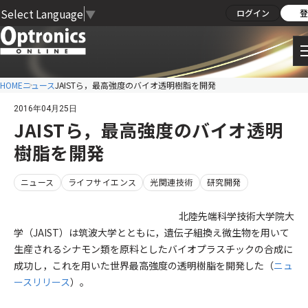
Select Language
▼
ログイン
登
HOME
ニュース
JAISTら，最高強度のバイオ透明樹脂を開発
2016年04月25日
JAISTら，最高強度のバイオ透明
樹脂を開発
ニュース
ライフサイエンス
光関連技術
研究開発
北陸先端科学技術大学院大
学（JAIST）は筑波大学とともに，遺伝子組換え微生物を用いて
生産されるシナモン類を原料としたバイオプラスチックの合成に
成功し，これを用いた世界最高強度の透明樹脂を開発した（
ニュ
ースリリース
）。