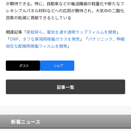
が期待できる。特に，自動車などの輸送機器の軽量化や新たなフ
レキシブルパネル材料などへの応用が期待され，大気中の二酸化
炭素の削減に貢献できるとしている
関連記事「
産総研ら，電気を通す透明ラップフィルムを開発
」
「
DNP，タフな車両用樹脂ガラスを発売
」「
パナソニック，伸縮
自在な配線用樹脂フィルムを開発
」
ポスト
シェア
記事一覧
新着ニュース