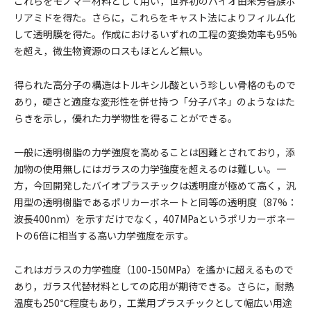
これらをモノマー材料として用い，世界初のバイオ由来芳香族ポ
リアミドを得た。さらに，これらをキャスト法によりフィルム化
して透明膜を得た。作成におけるいずれの工程の変換効率も95%
を超え，微生物資源のロスもほとんど無い。
得られた高分子の構造はトルキシル酸という珍しい骨格のもので
あり，硬さと適度な変形性を併せ持つ「分子バネ」のようなはた
らきを示し，優れた力学物性を得ることができる。
一般に透明樹脂の力学強度を高めることは困難とされており，添
加物の使用無しにはガラスの力学強度を超えるのは難しい。一
方，今回開発したバイオプラスチックは透明度が極めて高く，汎
用型の透明樹脂であるポリカーボネートと同等の透明度（87%：
波長400nm）を示すだけでなく，407MPaというポリカーボネー
トの6倍に相当する高い力学強度を示す。
これはガラスの力学強度（100-150MPa）を遙かに超えるもので
あり，ガラス代替材料としての応用が期待できる。さらに，耐熱
温度も250℃程度もあり，工業用プラスチックとして幅広い用途