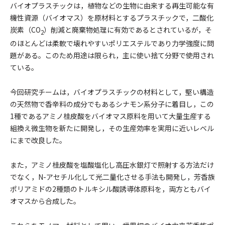
バイオプラスチックは，植物などの生物に由来する再生可能な有
機性資源（バイオマス）を原材料とするプラスチックで，二酸化
炭素（CO
）削減と廃棄物処理に有効であるとされているが，そ
2
のほとんどは柔軟で壊れやすいポリエステルであり力学強度に問
題がある。このため用途は限られ，主に使い捨て分野で使用され
ている。
今回研究チームは，バイオプラスチックの材料として，堅い構造
の天然物で香辛料の成分でもあるシナモン系分子に着目し，この
1種であるアミノ桂皮酸をバイオマス原料を用いて大量生産する
組換え微生物を新たに開発し，その生産効率を実用に近いレベル
にまで改良した。
また，アミノ桂皮酸を塩酸塩化し高圧水銀灯で照射する方法だけ
でなく，N-アセチル化して光二量化させる手法も開発し，芳香族
ポリアミドの2種類のトルキシル酸誘導体原料を，両方ともバイ
オマスから合成した。