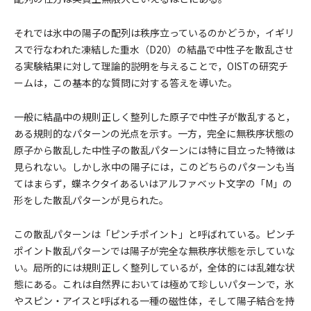
それでは氷中の陽子の配列は秩序立っているのかどうか，イギリ
スで行なわれた凍結した重水（D20）の結晶で中性子を散乱させ
る実験結果に対して理論的説明を与えることで，OISTの研究チ
ームは，この基本的な質問に対する答えを導いた。
一般に結晶中の規則正しく整列した原子で中性子が散乱すると，
ある規則的なパターンの光点を示す。一方，完全に無秩序状態の
原子から散乱した中性子の散乱パターンには特に目立った特徴は
見られない。しかし氷中の陽子には，このどちらのパターンも当
てはまらず，蝶ネクタイあるいはアルファベット文字の「M」の
形をした散乱パターンが見られた。
この散乱パターンは「ピンチポイント」と呼ばれている。ピンチ
ポイント散乱パターンでは陽子が完全な無秩序状態を示していな
い。局所的には規則正しく整列しているが，全体的には乱雑な状
態にある。これは自然界においては極めて珍しいパターンで，氷
やスピン・アイスと呼ばれる一種の磁性体，そして陽子結合を持