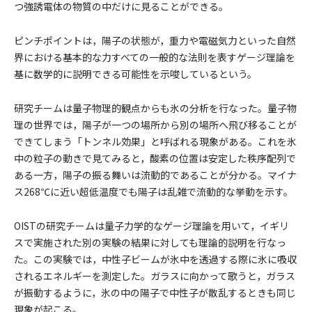
つ強誘電体の物質の中だけに見ることができる。
ピンチポイントは，陽子の状態が，重力や電磁気力といった自然
界における基本的な力すべての一般的な法則を表すゲージ理論を
基に数学的に説明できる可能性を示唆しているという。
研究チームは量子物理的観点からも氷の分析を行なった。量子物
理の世界では，陽子が一つの場所から別の場所へ飛び移ることが
できてしまう「トンネル効果」と呼ばれる現象がある。これを氷
中の粒子の動きで見てみると，酸素の位置は安定した秩序配列で
ある一方，陽子の振る舞いは流動的であることが分かる。マイナ
ス268℃に近い超低温度でも陽子は乱雑で流動的な挙動を示す。
OISTの研究チームは量子力学的なゲージ理論を用いて，イギリ
スで実施された別の実験の結果に対しても理論的説明を行なっ
た。この実験では，中性子ビームが氷中を透過する際に氷に吸収
されるエネルギーを測定した。ガラスに向かって歌うと，ガラス
が振動するように，氷の中の陽子で中性子が散乱するときも同じ
現象が起こる。