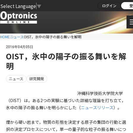
Select Language
▼
ログイン
登
HOME
ニュース
OIST，氷中の陽子の振る舞いを解明
2016年04月05日
OIST，氷中の陽子の振る舞いを解
明
ニュース
研究開発
沖縄科学技術大学院大学
（OIST）は，ある2つの実験に基づいた詳細な理論を打ち立て，
氷中の陽子の振る舞いを明らかにした（
ニュースリリース
）。
煙から硬い岩まで，物質の形態を決定する原子の集団の行動と選
択の決定プロセスについて，単一の量子的な粒子の振る舞いにつ