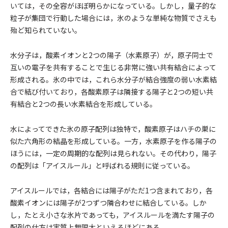
いては，その全容がほぼ明らかになっている。しかし，量子的な
粒子が集団で行動した場合には，氷のような単純な物質でさえも
殆ど知られていない。
水分子は，酸素イオンと2つの陽子（水素原子）が，原子同士で
互いの電子を共有することで生じる非常に強い共有結合によって
形成される。氷の中では，これら水分子が結合強度の弱い水素結
合で結び付いており，各酸素原子は隣接する陽子と2つの短い共
有結合と2つの長い水素結合を形成している。
水によってできた氷の原子配列は独特で，酸素原子はハチの巣に
似た六角形の結晶を形成している。一方，水素原子を作る陽子の
ほうには，一定の周期的な配列は見られない。その代わり，陽子
の配列は「アイスルール」と呼ばれる規則に従っている。
アイスルールでは，各結合には陽子がただ1つ含まれており，各
酸素イオンには陽子が2つずつ隣合わせに結合している。しか
し，たとえ小さな氷片であっても，アイスルールを満たす陽子の
配列の仕方は実質上無限大といえるほどにある。