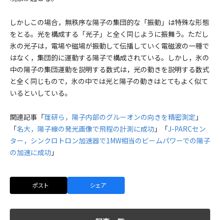
しかしこの場合，無秩序な陽子の集団的な「振動」は特殊な形態
をとる。光を構成する「光子」と全く同じように振舞う。ただし
氷の光子は，電場や磁場が振動して伝播していく電磁波の一種で
はなく，集団的に運動する陽子で構成されている。しかし，氷の
中の陽子の集団運動を説明する数式は，光の動きを説明する数式
と全く同じもので，氷の中では光と陽子の動きはとてもよく似て
いるといしている。
関連記事「
理研ら，陽子内部のグルーオンの向きを精密測定
」
「
名大，陽子線の発光画像で飛程の計測に成功
」「
J-PARCセン
ター，シンクロトロン加速器で1MW相当のビームパワーでの陽子
の加速に成功
」
ポスト
シェア