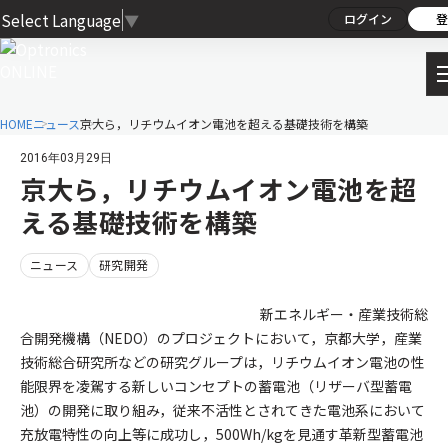
Select Language
▼
ログイン
登
HOME
ニュース
京大ら，リチウムイオン電池を超える基礎技術を構築
2016年03月29日
京大ら，リチウムイオン電池を超
える基礎技術を構築
ニュース
研究開発
新エネルギー・産業技術総
合開発機構（NEDO）のプロジェクトにおいて，京都大学，産業
技術総合研究所などの研究グループは，リチウムイオン電池の性
能限界を凌駕する新しいコンセプトの蓄電池（リザーバ型蓄電
池）の開発に取り組み，従来不活性とされてきた電池系において
充放電特性の向上等に成功し，500Wh/kgを見通す革新型蓄電池