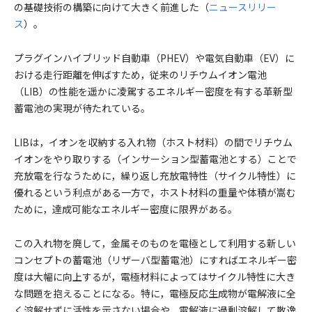
の基礎技術の構築に向けて大きく前進した（
ニュースリリー
ス
）。
プラグインハイブリッド自動車（PHEV）や電気自動車（EV）に
おける走行距離を伸ばすため，従来のリチウムイオン電池
（LIB）の性能を遥かに凌駕するエネルギー密度を有する革新型
蓄電池の実現が待たれている。
LIBは，イオンを収納する入れ物（ホスト材料）の間でリチウム
イオンをやり取りする（インサーション型蓄電池とする）ことで
充放電を行なうために，繰り返し充放電特性（サイクル特性）に
優れるという利点がある一方で，ホスト材料の重量や体積が嵩む
ために，達成可能なエネルギー密度に限界がある。
この入れ物を廃して，金属そのものを電極として利用する新しい
コンセプトの蓄電池（リザーバ型蓄電池）にすればエネルギー密
度は大幅に向上するが，電極材料によってはサイクル特性に大き
な問題を抱えることになる。特に，電極反応生成物が電解液に全
く溶解せずに活性を示さない場合や，電解液に過剰溶解して散逸