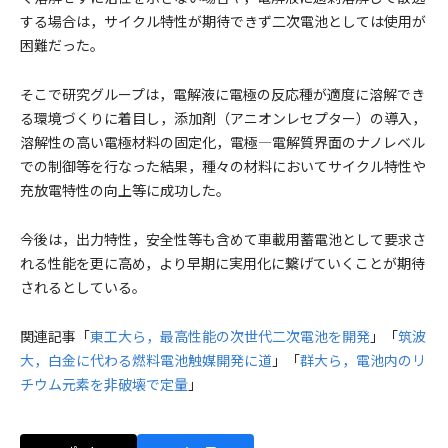
する場合は，サイクル特性が期待できず二次電池としては使用が
困難だった。
そこで研究グループは，電解液に電極の反応種が適度に溶解でき
る環境づくりに着目し，添加剤（アニオンレセプター）の導入，
溶解性の高い電極材料の固定化，電極―電解質界面のナノレベル
での制御等を行なった結果，種々の材料においてサイクル特性や
充放電特性の向上等に成功した。
今後は，出力特性，安全性等も含めて車載用蓄電池として要求さ
れる性能を更に高め，より早期に実用化に繋げていくことが期待
されるとしている。
関連記事「
東工大ら，最高性能の次世代二次電池を開発
」「
筑波
大，白金に代わる燃料電池触媒開発に道
」「
群大ら，電池内のリ
チウム元素を非破壊で定量
」