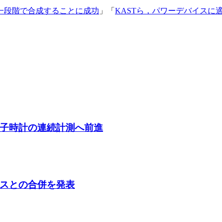
一段階で合成することに成功
」「
KASTら，パワーデバイスに
子時計の連続計測へ前進
スとの合併を発表