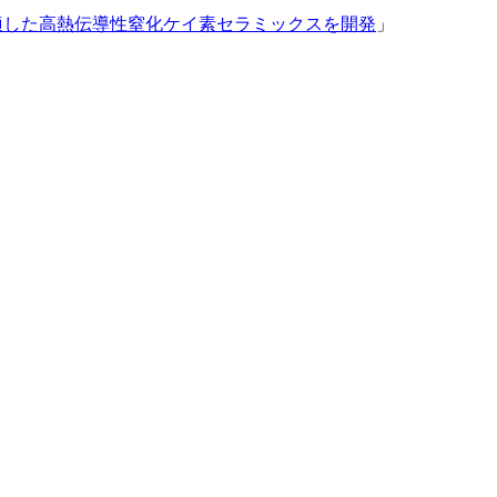
適した高熱伝導性窒化ケイ素セラミックスを開発
」