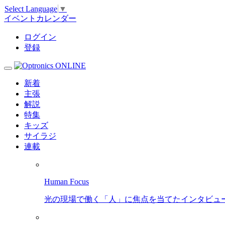
Select Language
▼
イベントカレンダー
ログイン
登録
新着
主張
解説
特集
キッズ
サイラジ
連載
Human Focus
光の現場で働く「人」に焦点を当てたインタビュ