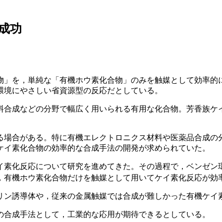
成功
物」を，単純な「有機ホウ素化合物」のみを触媒として効率的
環境にやさしい省資源型の反応だとしている。
料合成などの分野で幅広く用いられる有用な化合物。芳香族ケ
る場合がある。特に有機エレクトロニクス材料や医薬品合成の
ケイ素化合物の効率的な合成手法の開発が求められていた。
素化反応について研究を進めてきた。その過程で，ベンゼン環
，有機ホウ素化合物だけを触媒として用いてケイ素化反応が効
リン誘導体や，従来の金属触媒では合成が難しかった有機ケイ
の合成手法として，工業的な応用が期待できるとしている。