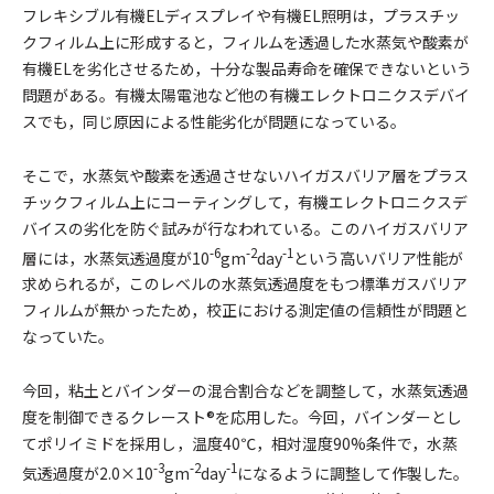
フレキシブル有機ELディスプレイや有機EL照明は，プラスチッ
クフィルム上に形成すると，フィルムを透過した水蒸気や酸素が
有機ELを劣化させるため，十分な製品寿命を確保できないという
問題がある。有機太陽電池など他の有機エレクトロニクスデバイ
スでも，同じ原因による性能劣化が問題になっている。
そこで，水蒸気や酸素を透過させないハイガスバリア層をプラス
チックフィルム上にコーティングして，有機エレクトロニクスデ
バイスの劣化を防ぐ試みが行なわれている。このハイガスバリア
-6
-2
-1
層には，水蒸気透過度が10
gm
day
という高いバリア性能が
求められるが，このレベルの水蒸気透過度をもつ標準ガスバリア
フィルムが無かったため，校正における測定値の信頼性が問題と
なっていた。
今回，粘土とバインダーの混合割合などを調整して，水蒸気透過
度を制御できるクレースト®を応用した。今回，バインダーとし
てポリイミドを採用し，温度40℃，相対湿度90%条件で，水蒸
-3
-2
-1
気透過度が2.0×10
gm
day
になるように調整して作製した。