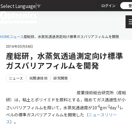
Select Language
▼
ログイン
登
HOME
ニュース
産総研，水蒸気透過測定向け標準ガスバリアフィルムを開発
2016年03月04日
産総研，水蒸気透過測定向け標準
ガスバリアフィルムを開発
ニュース
光関連技術
研究開発
産業技術総合研究所（産総
研）は，粘土とポリイミドを原料とする，極めてガス透過性が小
-6
-2
-1
さいバリアフィルムを用いて，水蒸気透過度が10
gm
day
レ
ベルの標準ガスバリアフィルムを開発した（
ニュースリリー
ス
）。