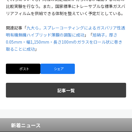
比較実験を行なう。また，国家標準にトレーサブルな標準ガスバ
リアフィルムを供給できる体制を整えていく予定だとしている。
関連記事「
九大ら，スプレーコーティングによるガスバリア性透
明有機無機ハイブリッド薄膜の調製に成功
」「
旭硝子，厚さ
0.05mm・幅1,150mm・長さ100mのガラスをロール状に巻き
取ることに成功
」
ポスト
シェア
記事一覧
新着ニュース