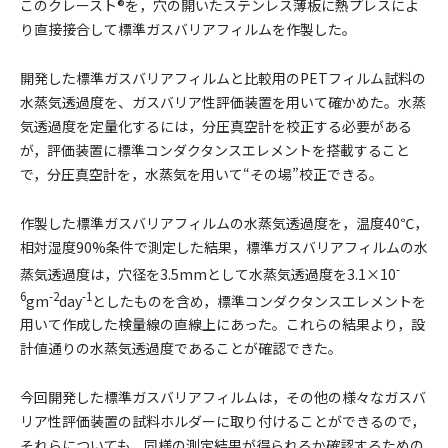
このクレースト®を，穴の開いたステンレス薄板に熱プレスによ
り直接接合して標準ガスバリアフィルムを作製した。
開発した標準ガスバリアフィルムと比較用のPETフィルム試料の
水蒸気透過度を、ガスバリア性評価装置を用いて確かめた。水蒸
気透過度を定量化するには，分圧真空計を校正する必要がある
が，評価装置に標準コンダクタンスエレメントを搭載すること
で，分圧真空計を，水蒸気を用いて“その場”校正できる。
作製した標準ガスバリアフィルムの水蒸気透過度を，温度40℃，
相対湿度90%条件で測定した結果，標準ガスバリアフィルムの水
-
蒸気透過度は，穴径を3.5mmとして水蒸気透過度を3.1×10
6
-2
-1
gm
day
としたものを含め，標準コンダクタンスエレメントを
用いて作成した検量線の直線上にあった。これらの結果より，設
計値通りの水蒸気透過度であることが確認できた。
今回開発した標準ガスバリアフィルムは，その他の様々なガスバ
リア性評価装置の試料ホルダーに取り付けることができるので，
それらについても，同様の測定結果が得られるか確認するための