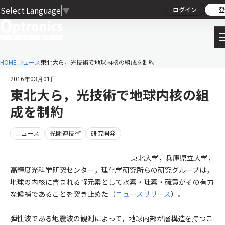
Select Language
▼
ログイン
登
HOME
ニュース
東北大ら，光技術で地球内核の組成を制約
2016年03月01日
東北大ら，光技術で地球内核の組
成を制約
ニュース
光関連技術
研究開発
東北大学，兵庫県立大学，
高輝度光科学研究センター，理化学研究所らの研究グループは，
地球の内核に含まれる軽元素として水素・珪素・硫黄がその有力
な候補であることを突き止めた（
ニュースリリース
）。
弾性波である地震波の観測によって，地球内部が層構造を持つこ