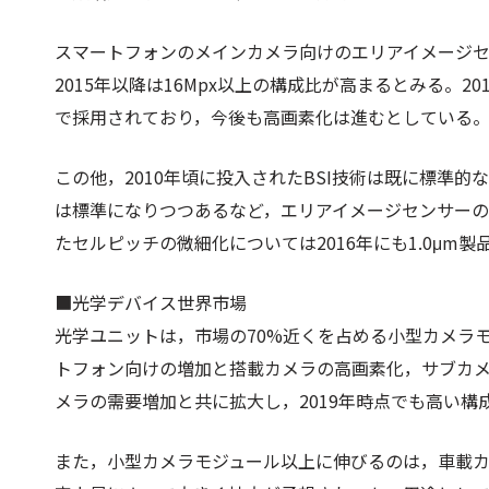
スマートフォンのメインカメラ向けのエリアイメージセ
2015年以降は16Mpx以上の構成比が高まるとみる。2
で採用されており，今後も高画素化は進むとしている
この他，2010年頃に投入されたBSI技術は既に標準的
は標準になりつつあるなど，エリアイメージセンサー
たセルピッチの微細化については2016年にも1.0μ
■光学デバイス世界市場
光学ユニットは，市場の70%近くを占める小型カメラ
トフォン向けの増加と搭載カメラの高画素化，サブカ
メラの需要増加と共に拡大し，2019年時点でも高い構
また，小型カメラモジュール以上に伸びるのは，車載