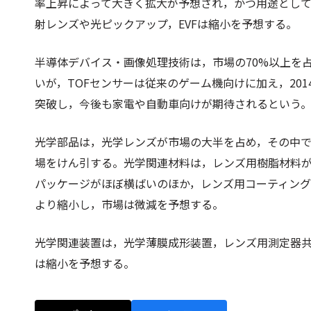
率上昇によって大きく拡大が予想され，かつ用途とし
射レンズや光ピックアップ，EVFは縮小を予想する。
半導体デバイス・画像処理技術は，市場の70%以上を
いが，TOFセンサーは従来のゲーム機向けに加え，201
突破し，今後も家電や自動車向けが期待されるという
光学部品は，光学レンズが市場の大半を占め，その中
場をけん引する。光学関連材料は，レンズ用樹脂材料
パッケージがほぼ横ばいのほか，レンズ用コーティン
より縮小し，市場は微減を予想する。
光学関連装置は，光学薄膜成形装置，レンズ用測定器
は縮小を予想する。