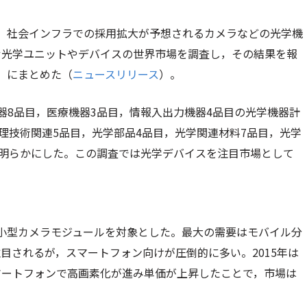
，社会インフラでの採用拡大が予想されるカメラなどの光学機
む光学ユニットやデバイスの世界市場を調査し，その結果を報
査」にまとめた（
ニュースリリース
）。
器8品目，医療機器3品目，情報入出力機器4品目の光学機器計
理技術関連5品目，光学部品4品目，光学関連材料7品目，光学
を明らかにした。この調査では光学デバイスを注目市場として
る小型カメラモジュールを対象とした。最大の需要はモバイル分
目されるが，スマートフォン向けが圧倒的に多い。2015年は
マートフォンで高画素化が進み単価が上昇したことで，市場は