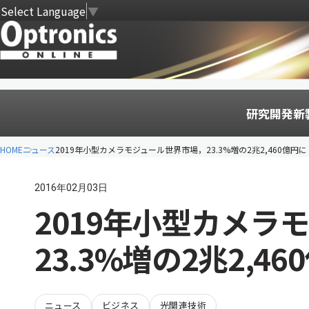
Select Language
▼
研究開発
新
HOME
ニュース
2019年小型カメラモジュール世界市場，23.3%増の2兆2,460億円に
2016年02月03日
2019年小型カメラ
23.3%増の2兆2,46
ニュース
ビジネス
光関連技術