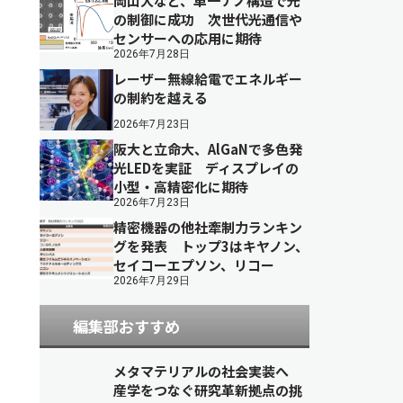
岡山大など、単一ナノ構造で光
の制御に成功 次世代光通信や
センサーへの応用に期待
2026年7月28日
レーザー無線給電でエネルギー
の制約を越える
2026年7月23日
阪大と立命大、AlGaNで多色発
光LEDを実証 ディスプレイの
小型・高精密化に期待
2026年7月23日
精密機器の他社牽制力ランキン
グを発表 トップ3はキヤノン、
セイコーエプソン、リコー
2026年7月29日
編集部おすすめ
メタマテリアルの社会実装へ
産学をつなぐ研究革新拠点の挑