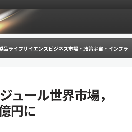
製品
ライフサイエンス
ビジネス
市場・政策
宇宙・インフラ
モジュール世界市場，
0億円に