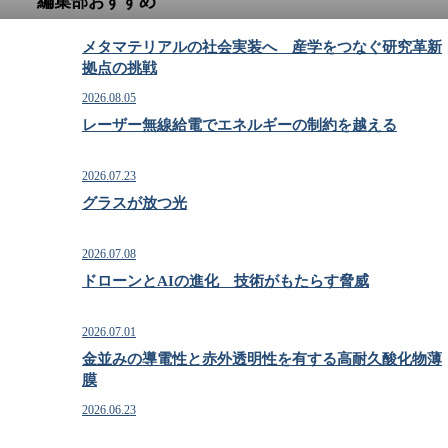
編集部おすすめ
メタマテリアルの社会実装へ 産学をつなぐ研究革新
拠点の挑戦
2026.08.05
レーザー無線給電でエネルギーの制約を越える
2026.07.23
グラスが放つ光
2026.07.08
ドローンとAIの進化 技術がもたらす脅威
2026.07.01
金並みの導電性と赤外透明性を有する高耐久酸化物薄
膜
2026.06.23