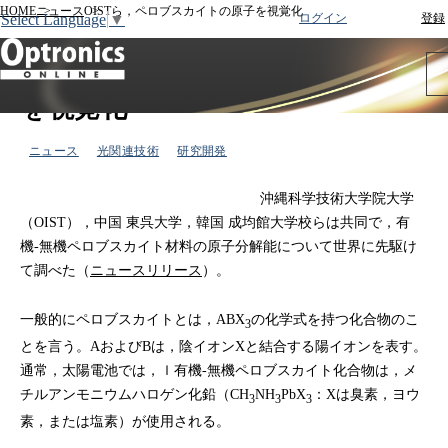
HOME
ニュース
OISTら，ペロブスカイトの原子を視覚化
Select Language
▼
ログイン
登録
2016年01月12日
OISTら，ペロブスカイトの原子
を視覚化
ニュース
光関連技術
研究開発
沖縄科学技術大学院大学
（OIST），中国 東呉大学，韓国 成均館大学校らは共同で，有
機‐無機ペロブスカイト材料の原子分解能について世界に先駆け
て調べた（
ニュースリリース
）。
一般的にペロブスカイトとは，ABX
の化学式を持つ化合物のこ
3
とを言う。AおよびBは，陰イオンXと結合する陽イオンを表す。
通常，太陽電池では，ｌ有機-無機ペロブスカイト化合物は，メ
チルアンモニウムハロゲン化鉛（CH
NH
PbX
：Xは臭素，ヨウ
3
3
3
素，または塩素）が使用される。