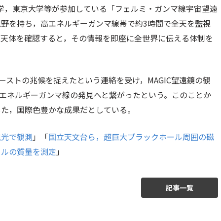
大学，東京大学等が参加している「フェルミ・ガンマ線宇宙望遠
野を持ち，高エネルギーガンマ線帯で約3時間で全天を監視
た天体を確認すると，その情報を即座に全世界に伝える体制を
ウトバーストの兆候を捉えたという連絡を受け，MAGIC望遠鏡の観
回の高エネルギーガンマ線の発見へと繋がったという。このことか
した，国際色豊かな成果だとしている。
視光で観測
」「
国立天文台ら，超巨大ブラックホール周囲の磁
ールの質量を測定
」
記事一覧