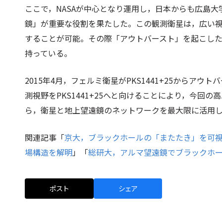
ここで，NASAが中心となり運用し，日本からも広島
鏡」が重要な役割を果たした。この観測衛星は，広い視
することが可能。その際「アウトバースト」を起こし
持っている。
2015年4月，フェルミ衛星がPKS1441+25からア
測視野をPKS1441+25へと向けることにより，今
ら，衛星と地上望遠鏡のネットワークを最大限に活用
関連記事「
京大，ブラックホールの「またたき」を可
場構造を解明
」「
総研大，アルマ望遠鏡でブラックホ
ポスト
シェア