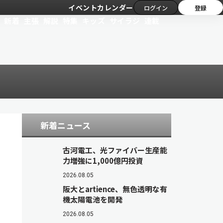
イベントカレンダー
ログイン
登録
新着
主張
解説
特集
キッズ
サイラジ
連載
新着ニュース
古河電工、光ファイバー生産能
力増強に1,000億円投資
2026.08.05
阪大とartience、無色透明な有
機太陽電池を開発
2026.08.05