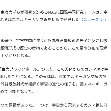
東海大学らが研究を進めるMAGIC国際共同研究チームは，宇
出される高エネルギーガンマ線を初めて発見した（
ニュースリリ
する途中，宇宙空間に漂う可視赤外背景放射の光子と反応し吸
・銀河形成の歴史の産物であることから，この量や分布を理解
な手がかりとなる。
いる超巨大ブラックホール。つまり，この天体からのガンマ線は宇
到達したことになる。この天体は，高エネルギーガンマ線の放
赤外背景放射光が紐解く宇宙の進化の様子を，高エネルギーガ
初めて可能となった。
二つの課題があった。一つは，宇宙から飛来するガンマ線に対