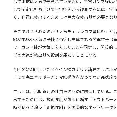
して地球は大気で守られているため，宇宙ガンマ線は
して宇宙に打ち上げて宇宙空間から観測するには，宇
く，有意に検出するためには巨大な検出器が必要とな
そこで考えられたのが「大気チェレンコフ望遠鏡」と
線が地球の大気原子核と衝突し生成される荷電粒子（
で，ガンマ線が大気に突入したことを同定し，間接的
球の大気が検出器の役割を果たすことになる。
今回の観測に用いたスペイン領カナリア諸島のラパルマ
上にて高エネルギーガンマ線観測をかつてない高感度
二つ目は，活動銀河の性質そのものに関連している。
出するためには，放射強度が劇的に増す「アウトバー
時々刻々と追う「監視体制」を国際的なネットワーク