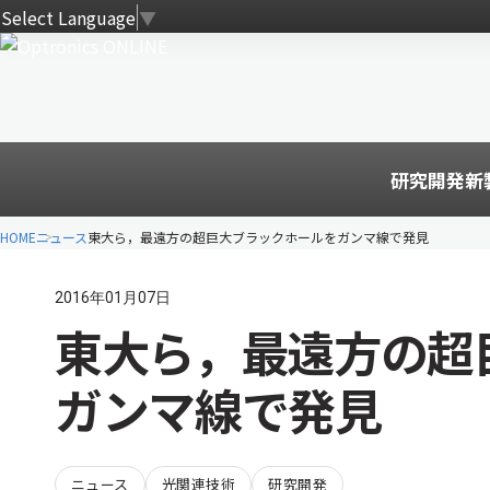
Select Language
▼
研究開発
新
HOME
ニュース
東大ら，最遠方の超巨大ブラックホールをガンマ線で発見
2016年01月07日
東大ら，最遠方の超
ガンマ線で発見
ニュース
光関連技術
研究開発