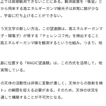
地上では直接観測できないことにある。観測装置を「衛星」と
宙から飛来する高エネルギーガンマ線光子は非常に数が少な
り，宇宙に打ち上げることができない。
言う天文学の新しい方法。この望遠鏡は，高エネルギーガンマ
電子・陽電子）が発する「チェレンコフ光」を検出すること
に高エネルギーガンマ線を観測するという仕組み。つまり，地
島に位置する「MAGIC望遠鏡」は，この方式を活用して，地
で実現している。
この天体の活動性は非常に変動が激しく，天体からの放射を検
スト」の瞬間を捉える必要がある。そのため，天体の状況を
を通して構築することが不可欠となる。