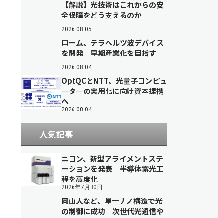
【解説】光技術はこれからの安
全保障をどう支えるのか
2026.08.05
ローム、テラヘルツ波デバイス
を開発 早期産業化を目指す
2026.08.04
OptQCとNTT、光量子コンピュ
ーターの実用化に向け資本提携
へ
2026.08.04
人気記事
ニコン、新型アライメントステ
ーションを発表 半導体露光工
程を高度化
2026年7月30日
岡山大など、単一ナノ構造で光
の制御に成功 次世代光通信や