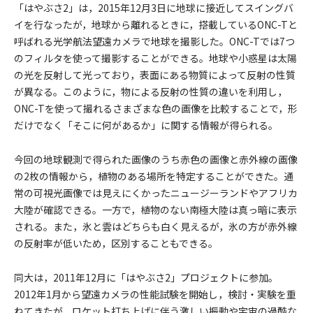
「はやぶさ2」は，2015年12月3日に地球に接近してスイングバ
イを行なったが，地球から離れるときに，搭載しているONC-Tと
呼ばれる光学航法望遠カメラで地球を撮影した。ONC-Tでは7つ
のフィルタを使って撮影することができる。地球や小惑星は太陽
の光を反射して光っており，表面にある物質によって反射の性質
が異なる。このように，物による反射の性質の違いを利用し，
ONC-Tを使って撮れるさまざまな色の画像を比較することで，形
だけでなく「そこに何があるか」に関する情報が得られる。
今回の地球観測で得られた画像のうち赤色の画像と赤外線の画像
の2枚の情報から，植物のある場所を特定することができた。通
常の可視光画像では見えにくかったニュージーランドやアフリカ
大陸が確認できる。一方で，植物のない南極大陸は真っ暗に表示
される。また，氷と雲はどちらも白く見えるが，氷の方が赤外線
の反射率が低いため，区別することもできる。
同大は，2011年12月に「はやぶさ2」プロジェクトに参加。
2012年1月から望遠カメラの性能試験を開始し，検討・実験を重
ねてきたが，ロケット打ち上げに伴う激しい振動や宇宙の過酷な