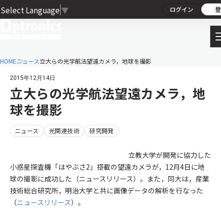
Select Language
▼
ログイン
登
HOME
ニュース
立大らの光学航法望遠カメラ，地球を撮影
2015年12月14日
立大らの光学航法望遠カメラ，地
球を撮影
ニュース
光関連技術
研究開発
立教大学が開発に協力した
小惑星探査機「はやぶさ2」搭載の望遠カメラが，12月4日に地
球の撮影に成功した（ニュースリリース）。また，同大は，産業
技術総合研究所，明治大学と共に画像データの解析を行なった
（
ニュースリリース
）。