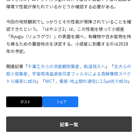
環境で性能が保たれているかどうか確認する必要がある。
今回の地球観測でしっかりとその性能が発揮されていることを確
認できたという。「はやぶさ2」は，この性能を使って小惑星
「Ryugu（リュウグウ）」の表面を調べ，有機物や含水鉱物を持
ち帰るための着陸地点を決定する。小惑星に到着するのは2018
年の予定。
関連記事「
千葉工大らの流星観測衛星，軌道投入へ
」「
北大らの
超小型衛星，宇宙用液晶波長可変フィルタによる高解像度スペク
トル撮影に成功
」「
NICT，衛星-地上間の通信に1.5㎛光で成功
」
ポスト
シェア
記事一覧