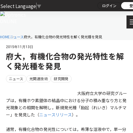
Select Language
▼
ログイン
登
HOME
ニュース
府大，有機化合物の発光特性を解く発光種を発見
2015年11月13日
府大，有機化合物の発光特性を解
く発光種を発見
ニュース
光関連技術
研究開発
大阪府立大学の研究グルー
プは，有機ホウ素錯体の結晶中における分子の積み重なり方と発
光現象との相関を解明し，新規発光種「励起（れいき）マルチマ
ー」を発見した（
ニュースリリース
）。
通常，有機化合物の発光性については，希薄な溶液中で，単一分