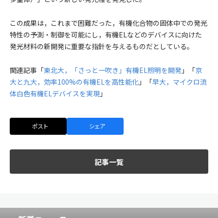
この成果は，これまで困難だった，有機化合物の固体中での発光
特性の予測・制御を可能にし，有機ELなどのデバイスに向けた
発光材料の新開発に重要な指針を与えるものだとしている。
関連記事「
東北大，「さっと一吹き」有機EL照明を開発
」「
京
大と九大，効率100%の有機ELを高性能化
」「
早大，マイクロ流
体白色有機ELデバイスを実現
」
ポスト
シェア
記事一覧