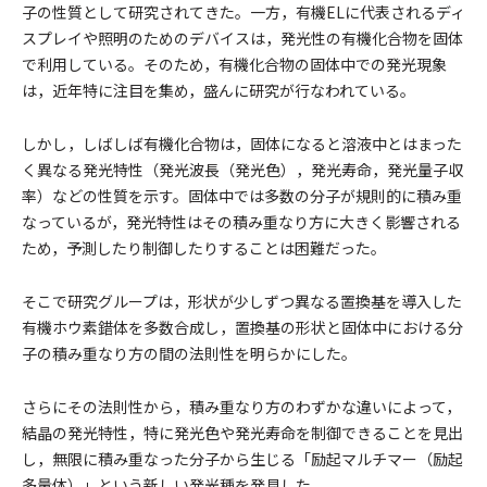
子の性質として研究されてきた。一方，有機ELに代表されるディ
スプレイや照明のためのデバイスは，発光性の有機化合物を固体
で利用している。そのため，有機化合物の固体中での発光現象
は，近年特に注目を集め，盛んに研究が行なわれている。
しかし，しばしば有機化合物は，固体になると溶液中とはまった
く異なる発光特性（発光波長（発光色），発光寿命，発光量子収
率）などの性質を示す。固体中では多数の分子が規則的に積み重
なっているが，発光特性はその積み重なり方に大きく影響される
ため，予測したり制御したりすることは困難だった。
そこで研究グループは，形状が少しずつ異なる置換基を導入した
有機ホウ素錯体を多数合成し，置換基の形状と固体中における分
子の積み重なり方の間の法則性を明らかにした。
さらにその法則性から，積み重なり方のわずかな違いによって，
結晶の発光特性，特に発光色や発光寿命を制御できることを見出
し，無限に積み重なった分子から生じる「励起マルチマー（励起
多量体）」という新しい発光種を発見した。