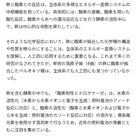
鉄と酸素との反応は，生体系の多様なエネルギー変換システムの
中枢機能を担っている。具体的には，酸素の運搬，酸素を用いた
酸化反応，酸素から水への還元反応などを行う酵素の活性中心
で，鉄は中心的な役割を果たしている。
そのような化学反応において，鉄に酸素が結合した化学種の構造
や性質を明らかにすることは，生体系のエネルギー変換システム
を理解し，人工的に応用するために重要となる。これまで多くの
研究がなされてきたが，単核の高原子価（4価）の鉄に酸素が結
合したペルオキソ種は，生体系でも人工的にも見つかっていなか
った。
鉄を含む酵素の中でも，「酸素耐性ヒドロゲナーゼ」は，水素の
活性化（水素から水素イオンと電子を生成：燃料電池のアノード
反応に対応）と，酸素の活性化（酸素と水素イオンおよび電子か
ら水を生成：燃料電池のカソード反応に対応）の両方を，貴金属
元素を使用せず高効率で行なうため，近年の燃料電池の発展とと
もに注目を集めている。