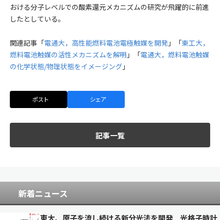
おける分子レベルでの酸素還元メカニズムの研究が飛躍的に前進
したとしている。
関連記事「
電通大，高性能燃料電池電極触媒を開発
」「
東工大，
燃料電池触媒の活性メカニズムを解明
」「
電通大，燃料電池触媒
の化学状態/物理状態をイメージング
」
ポスト
シェア
記事一覧
新着ニュース
東大、原子を流し続ける新分光法を開発 光格子時計