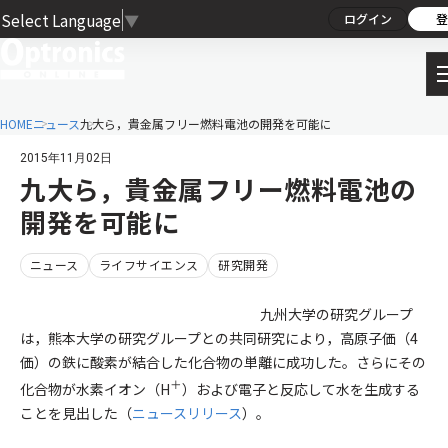
Select Language
▼
ログイン
登
HOME
ニュース
九大ら，貴金属フリー燃料電池の開発を可能に
2015年11月02日
九大ら，貴金属フリー燃料電池の
開発を可能に
ニュース
ライフサイエンス
研究開発
九州大学の研究グループ
は，熊本大学の研究グループとの共同研究により，高原子価（4
価）の鉄に酸素が結合した化合物の単離に成功した。さらにその
＋
化合物が水素イオン（H
）および電子と反応して水を生成する
ことを見出した（
ニュースリリース
）。