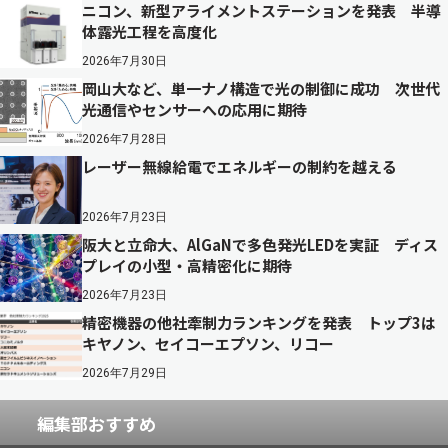
ニコン、新型アライメントステーションを発表 半導
体露光工程を高度化
2026年7月30日
岡山大など、単一ナノ構造で光の制御に成功 次世代
光通信やセンサーへの応用に期待
2026年7月28日
レーザー無線給電でエネルギーの制約を越える
2026年7月23日
阪大と立命大、AlGaNで多色発光LEDを実証 ディス
プレイの小型・高精密化に期待
2026年7月23日
精密機器の他社牽制力ランキングを発表 トップ3は
キヤノン、セイコーエプソン、リコー
2026年7月29日
編集部おすすめ