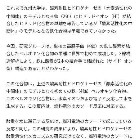
これまで九州大学は，酸素耐性ヒドロゲナーゼの「水素活性化の
−
中間体」のモデルとなる鉄（2価）にヒドリドイオン（H
）が結
合したヒドリド化合物の単離を報告しているが「酸素活性化の中
間体」のモデルとなる鉄化合物は単離できていなかった。
今回，研究グループは，単核の高原子価（4価）の鉄に酸素が結
合したペルオキソ化合物の単離に世界で初めて成功した。X線構
造解析により，鉄に酸素が2本の結合手で結ばれた（サイド−オン
型）構造であることがわかった。
この化合物は，上述の酸素耐性ヒドロゲナーゼの「酸素活性化の
中間体」のモデルとなる初めての鉄（4価）ペルオキソ化合物。
このペルオキソ化合物は，水素イオンおよび電子と反応して水を
生成する。この反応は，燃料電池のカソード反応に対応する。
酸素を水に還元する反応は，燃料電池のカソードで起こっている
反応と同じ。この研究の成果により，酸素耐性ヒドロゲナーゼの
酸素活性化メカニズムの研究だけでなく，燃料電池のカソードに