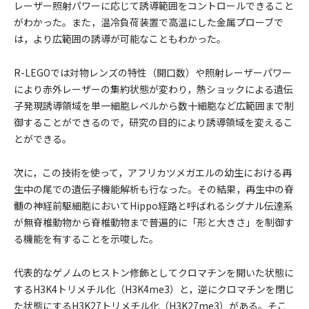
レーザー照射パワーに応じて誘導範囲をコントロールできること
がわかった。また，温冷負荷装置で高温にした金属プローブで
は，より広範囲の誘導が可能なこともわかった。
R-LEGOでは対物レンズの特性（開口数）や照射レーザーパワー
により赤外レーザーの集約状態が変わり，熱ショックによる遺伝
子発現誘導領域を単一細胞レベルから数十細胞など広範囲まで制
御することができるので，研究の目的により誘導領域を変えるこ
とができる。
次に，この技術を使って，アフリカツメガエルの幼生における再
生中の尾での遺伝子機能解析も行なった。その結果，再生中の脊
髄の神経前駆細胞においてHippo経路と呼ばれるシグナル伝達系
が無脊椎動物から脊椎動物まで普遍的に「形と大きさ」を制御す
る機能を有することを示唆した。
代表的なゲノムのヒストン修飾としてクロマチンを開いた状態に
するH3K4トリメチル化（H3K4me3）と，逆にクロマチンを閉じ
た状態にするH3K27トリメチル化（H3K27me3）がある。そこ