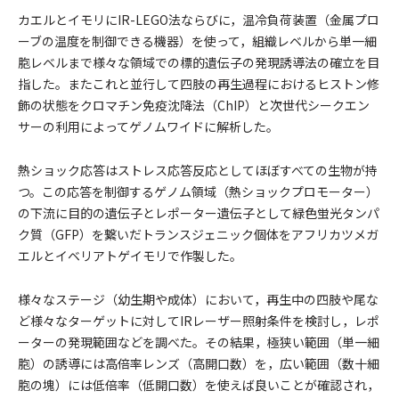
カエルとイモリにIR-LEGO法ならびに，温冷負荷装置（金属プロ
ーブの温度を制御できる機器）を使って，組織レベルから単一細
胞レベルまで様々な領域での標的遺伝子の発現誘導法の確立を目
指した。またこれと並行して四肢の再生過程におけるヒストン修
飾の状態をクロマチン免疫沈降法（ChIP）と次世代シークエン
サーの利用によってゲノムワイドに解析した。
熱ショック応答はストレス応答反応としてほぼすべての生物が持
つ。この応答を制御するゲノム領域（熱ショックプロモーター）
の下流に目的の遺伝子とレポーター遺伝子として緑色蛍光タンパ
ク質（GFP）を繋いだトランスジェニック個体をアフリカツメガ
エルとイベリアトゲイモリで作製した。
様々なステージ（幼生期や成体）において，再生中の四肢や尾な
ど様々なターゲットに対してIRレーザー照射条件を検討し，レポ
ーターの発現範囲などを調べた。その結果，極狭い範囲（単一細
胞）の誘導には高倍率レンズ（高開口数）を，広い範囲（数十細
胞の塊）には低倍率（低開口数）を使えば良いことが確認され，