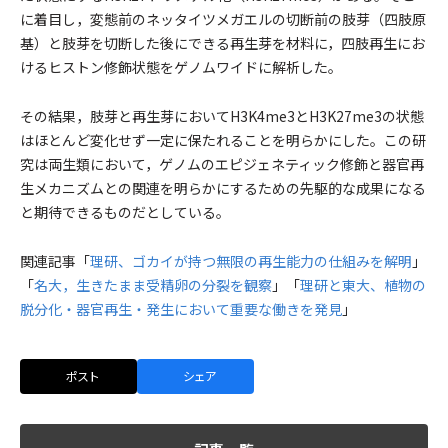
に着目し，変態前のネッタイツメガエルの切断前の肢芽（四肢原
基）と肢芽を切断した後にできる再生芽を材料に，四肢再生にお
けるヒストン修飾状態をゲノムワイドに解析した。
その結果，肢芽と再生芽においてH3K4me3とH3K27me3の状態
はほとんど変化せず一定に保たれることを明らかにした。この研
究は両生類において，ゲノムのエピジェネティック修飾と器官再
生メカニズムとの関連を明らかにするための先駆的な成果になる
と期待できるものだとしている。
関連記事「
理研、ゴカイが持つ無限の再生能力の仕組みを解明
」
「
名大，生きたまま受精卵の分裂を観察
」「
理研と東大、植物の
脱分化・器官再生・発生において重要な働きを発見
」
ポスト
シェア