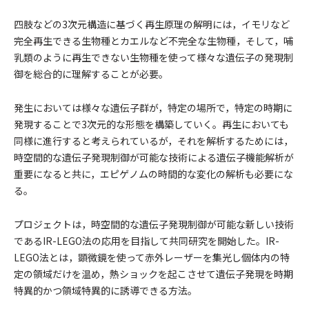
四肢などの3次元構造に基づく再生原理の解明には，イモリなど
完全再生できる生物種とカエルなど不完全な生物種，そして，哺
乳類のように再生できない生物種を使って様々な遺伝子の発現制
御を総合的に理解することが必要。
発生においては様々な遺伝子群が，特定の場所で，特定の時期に
発現することで3次元的な形態を構築していく。再生においても
同様に進行すると考えられているが，それを解析するためには，
時空間的な遺伝子発現制御が可能な技術による遺伝子機能解析が
重要になると共に，エピゲノムの時間的な変化の解析も必要にな
る。
プロジェクトは，時空間的な遺伝子発現制御が可能な新しい技術
であるIR-LEGO法の応用を目指して共同研究を開始した。IR-
LEGO法とは，顕微鏡を使って赤外レーザーを集光し個体内の特
定の領域だけを温め，熱ショックを起こさせて遺伝子発現を時期
特異的かつ領域特異的に誘導できる方法。