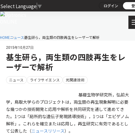
Select Language
▼
ログイン
登
HOME
ニュース
基生研ら，両生類の四肢再生をレーザーで解析
2015年10月27日
基生研ら，両生類の四肢再生をレ
ーザーで解析
ニュース
ライフサイエンス
光関連技術
基礎生物学研究所，弘前大
学，鳥取大学らのプロジェクトは，両生類の再生現象解明に必要
な幾つかの技術開発と応用や解析を共同研究を通して進めてき
た。1つは「局所的な遺伝子発現誘導技術」，1つは「エピゲノム
解析」。これらを確立または応用し，再生研究に有効であるとし
て公表した（
ニュースリリース
）。