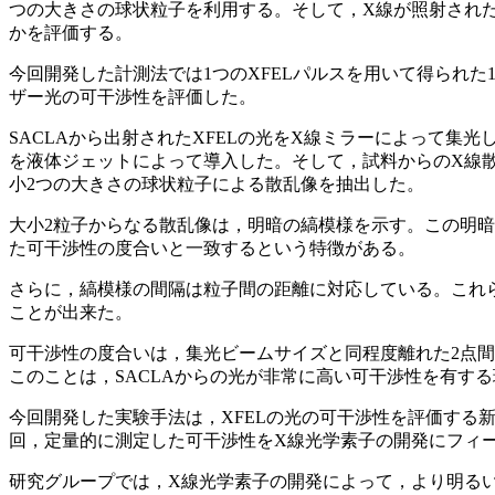
つの大きさの球状粒子を利用する。そして，X線が照射された
かを評価する。
今回開発した計測法では1つのXFELパルスを用いて得られ
ザー光の可干渉性を評価した。
SACLAから出射されたXFELの光をX線ミラーによって集光し
を液体ジェットによって導入した。そして，試料からのX線散
小2つの大きさの球状粒子による散乱像を抽出した。
大小2粒子からなる散乱像は，明暗の縞模様を示す。この明
た可干渉性の度合いと一致するという特徴がある。
さらに，縞模様の間隔は粒子間の距離に対応している。これ
ことが出来た。
可干渉性の度合いは，集光ビームサイズと同程度離れた2点間
このことは，SACLAからの光が非常に高い可干渉性を有す
今回開発した実験手法は，XFELの光の可干渉性を評価する
回，定量的に測定した可干渉性をX線光学素子の開発にフィ
研究グループでは，X線光学素子の開発によって，より明る