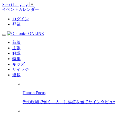
Select Language
▼
イベントカレンダー
ログイン
登録
新着
主張
解説
特集
キッズ
サイラジ
連載
Human Focus
光の現場で働く「人」に焦点を当てたインタビュ