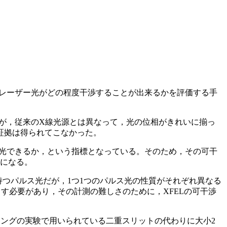
たレーザー光がどの程度干渉することが出来るかを評価する手
だが，従来のX線光源とは異なって，光の位相がきれいに揃っ
証拠は得られてこなかった。
集光できるか，という指標となっている。そのため，その可干
要になる。
持つパルス光だが，1つ1つのパルス光の性質がそれぞれ異なる
出す必要があり，その計測の難しさのために，XFELの可干渉
ヤングの実験で用いられている二重スリットの代わりに大小2