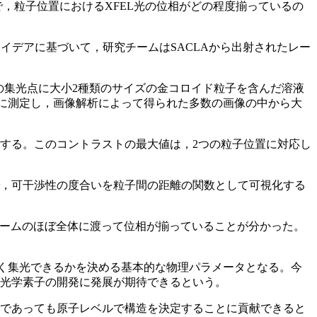
，粒子位置におけるXFEL光の位相がどの程度揃っているの
イデアに基づいて，研究チームはSACLAから出射されたレー
），その集光点に大小2種類のサイズの金コロイド粒子を含んだ溶液
とに測定し，画像解析によって得られた多数の画像の中から大
する。このコントラストの最大値は，2つの粒子位置に対応し
で，可干渉性の度合いを粒子間の距離の関数として可視化する
はビームのほぼ全体に渡って位相が揃っていることが分かった。
さく集光できるかを決める基本的な物理パラメータとなる。今
る光学素子の開発に発展が期待できるという。
料であっても原子レベルで構造を決定することに貢献できると