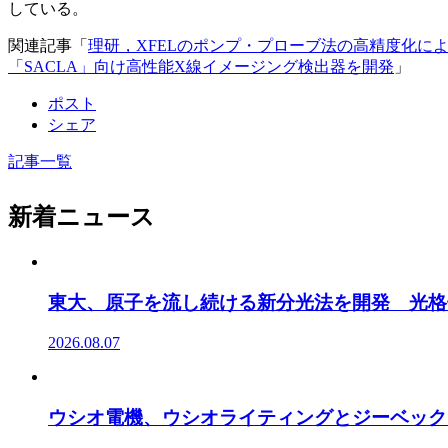
している。
関連記事「
理研，XFELのポンプ・プローブ法の高精度化に
「SACLA」向け高性能X線イメージング検出器を開発
」
ポスト
シェア
記事一覧
新着ニュース
東大、原子を流し続ける新分光法を開発 光格
2026.08.07
ウシオ電機、ウシオライティングとジーベック