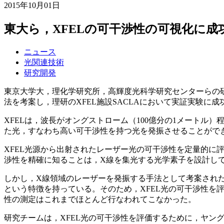
2015年10月01日
東大ら，XFELの可干渉性の可視化に成
ニュース
光関連技術
研究開発
東京大学大，理化学研究所，高輝度光科学研究センターらの研
法を考案し，理研のXFEL施設SACLAにおいて実証実験に成
XFELは，波長がオングストローム（100億分の1メート
た光，すなわち高い可干渉性を持つ光を発振させることがで
XFEL光源から出射されたレーザー光の可干渉性を定量的に
渉性を精確に知ることは，X線を集光する光学素子を設計し
しかし，X線領域のレーザーを発振する手法として考案された
という特徴を持っている。そのため，XFEL光の可干渉性を評
性の測定はこれまでほとんど行なわれてこなかった。
研究チームは，XFEL光の可干渉性を評価するために，ヤン