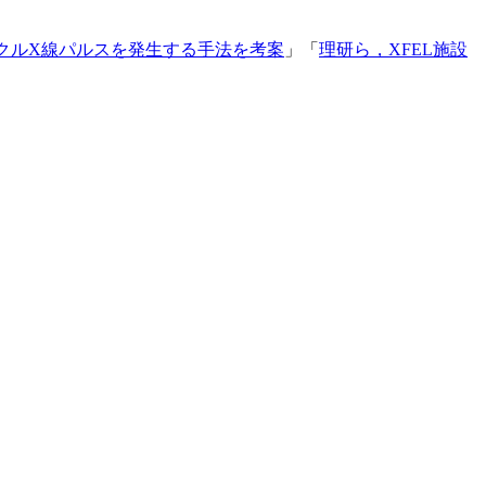
イクルX線パルスを発生する手法を考案
」「
理研ら，XFEL施設