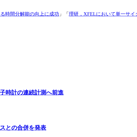
よる時間分解能の向上に成功
」「
理研，XFELにおいて単一サ
子時計の連続計測へ前進
スとの合併を発表