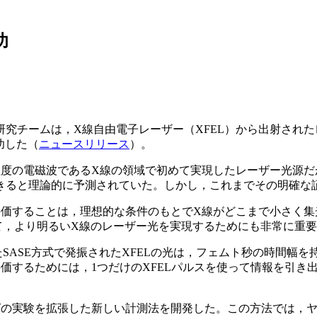
功
究チームは，X線自由電子レーザー（XFEL）から出射され
功した（
ニュースリリース
）。
ル）程度の電磁波であるX線の領域で初めて実現したレーザー光源
きると理論的に予測されていた。しかし，これまでその明確な
評価することは，理想的な条件のもとでX線がどこまで小さく
て，より明るいX線のレーザー光を実現するためにも非常に重
SASE方式で発振されたXFELの光は，フェムト秒の時間幅を
価するためには，1つだけのXFELパルスを使って情報を引き
グの実験を拡張した新しい計測法を開発した。この方法では，