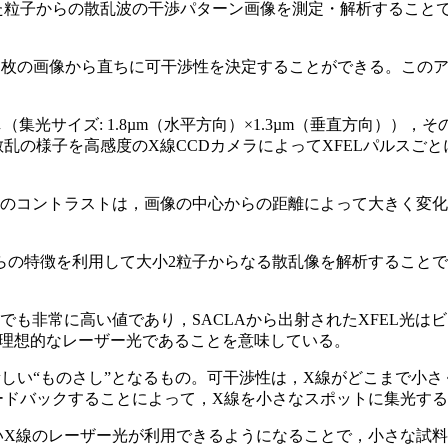
粒子からの散乱波の干渉パターン画像を測定・解析することで
た1枚の画像から直ちに可干渉性を決定することができる。このア
（集光サイズ: 1.8µm（水平方向）×1.3µm（垂直方向）
乱の様子を高感度のX線CCDカメラによってXFELパルスご
暗のコントラストは，画像の中心からの距離によって大きく変化
らの特徴を利用して大小2粒子からなる散乱像を解析すること
でも非常に高い値であり，SACLAから出射されたXFEL光
る理想的なレーザー光であることを意味している。
新しい“ものさし”となるもの。可干渉性は，X線がどこまで小
ードバックすることによって，X線を小さなスポットに集光す
いX線のレーザー光が利用できるようになることで，小さな試