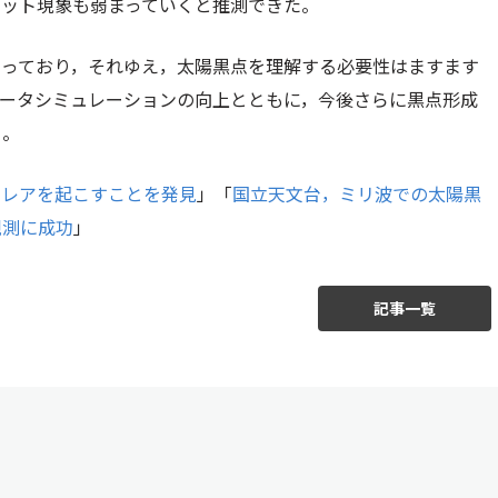
ェット現象も弱まっていくと推測できた。
なっており，それゆえ，太陽黒点を理解する必要性はますます
ュータシミュレーションの向上とともに，今後さらに黒点形成
る。
フレアを起こすことを発見
」「
国立天文台，ミリ波での太陽黒
観測に成功
」
記事一覧