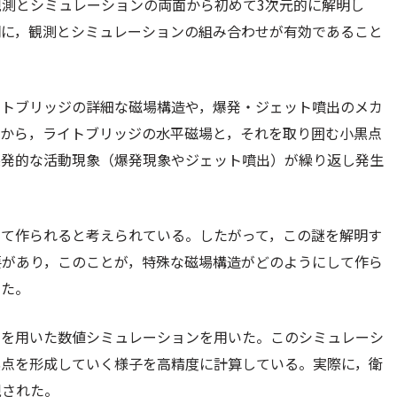
測とシミュレーションの両面から初めて3次元的に解明し
明に，観測とシミュレーションの組み合わせが有効であること
イトブリッジの詳細な磁場構造や，爆発・ジェット噴出のメカ
観測から，ライトブリッジの水平磁場と，それを取り囲む小黒点
突発的な活動現象（爆発現象やジェット噴出）が繰り返し発生
って作られると考えられている。したがって，この謎を解明す
要があり，このことが，特殊な磁場構造がどのようにして作ら
った。
タを用いた数値シミュレーションを用いた。このシミュレーシ
黒点を形成していく様子を高精度に計算している。実際に，衛
現された。