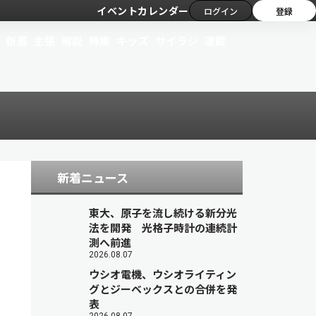
イベントカレンダー
ログイン
登録
新着
主張
解説
特集
キッズ
サイラジ
連載
新着ニュース
東大、原子を流し続ける新分光
法を開発 光格子時計の連続計
測へ前進
2026.08.07
ウシオ電機、ウシオライティン
グとジーベックスとの合併を発
表