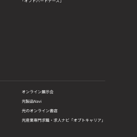
「オプトパートナーズ」
オンライン展示会
光製品Navi
光のオンライン書店
光産業専門求職・求人ナビ「オプトキャリア」