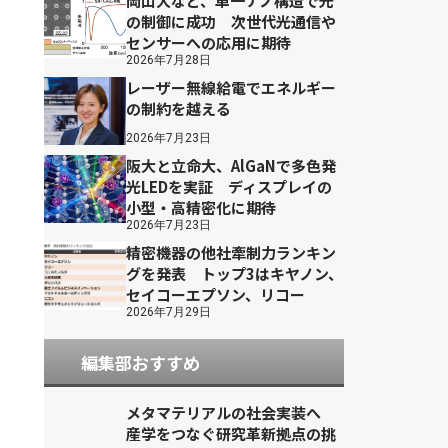
岡山大など、単一ナノ構造で光
の制御に成功 次世代光通信や
センサーへの応用に期待
2026年7月28日
レーザー無線給電でエネルギー
の制約を越える
2026年7月23日
阪大と立命大、AlGaNで多色発
光LEDを実証 ディスプレイの
小型・高精密化に期待
2026年7月23日
精密機器の他社牽制力ランキン
グを発表 トップ3はキヤノン、
セイコーエプソン、リコー
2026年7月29日
編集部おすすめ
メタマテリアルの社会実装へ
産学をつなぐ研究革新拠点の挑