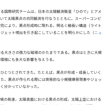
する国際研究チームは，日本の太陽観測衛星「ひので」とアメ
を用いて太陽黒点の共同観測を行なうとともに，スーパーコンピ
研究により，黒点形成時に現れる，明るく細長い構造（ライト
やジェット噴出を引き起こしていることを明らかにした（
ニュ
回る大きさの強力な磁場のかたまりである。黒点はときに大規
球環境にも多大な影響を与えうる。
のひとつとされてきた。たとえば，黒点が形成・成長していく
また，黒点が作られる際には突発的な小規模爆発現象やジェッ
よく分かっていなかった。
磁場の発達，太陽表面における黒点の形成，太陽上空における