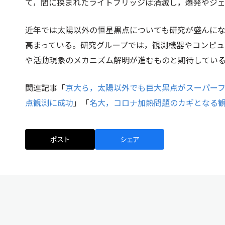
て，間に挟まれたライトブリッジは消滅し，爆発やジ
近年では太陽以外の恒星黒点についても研究が盛んに
高まっている。研究グループでは，観測機器やコンピ
や活動現象のメカニズム解明が進むものと期待してい
関連記事「
京大ら，太陽以外でも巨大黒点がスーパー
点観測に成功
」「
名大，コロナ加熱問題のカギとなる
ポスト
シェア