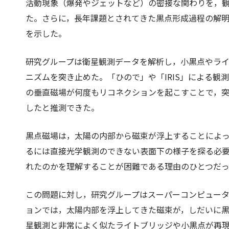
活動現象（爆発やジェットなど）の密接な関わりを，観
た。さらに，長年課題とされてきた黒点形成過程の解
を示した。
研究グループは衛星観測データを解析し，小黒点やラ
ニズムを突き止めた。「ひので」や「IRIS」による
の垂直磁場が何度もリコネクションを起こすことで，
したと推測できた。
黒点磁場は，太陽の内部から磁束が浮上することによ
るには直接光学観測のできない表面下の様子を探る必
れたのかを理解することが困難である理由のひとつだ
この問題に対し，研究グループはスーパーコンピュー
ョンでは，太陽内部を浮上してきた磁束が，しだいに
星観測と非常によく似たライトブリッジや小黒点が再