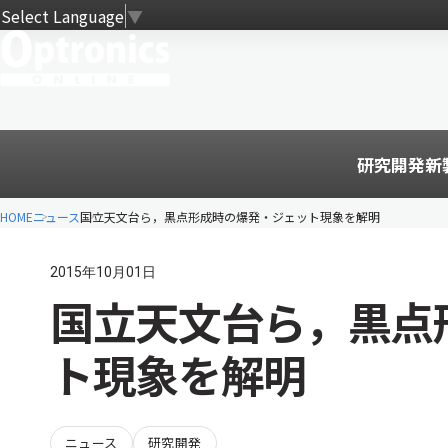
Select Language
▼
研究開発
新
HOME
ニュース
国立天文台ら，黒点形成時の爆発・ジェット現象を解明
2015年10月01日
国立天文台ら，黒点
ト現象を解明
ニュース
研究開発