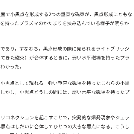
面で小黒点を形成する2つの垂直な磁束が，黒点形成にともな
場を持ったプラズマのかたまりを挟み込んでいる様子が明らか
体であり，すなわち，黒点形成の際に見られるライトブリッジ
してきた磁束）が合体するときに，弱い水平磁場を持ったプラ
がわかった。
の小黒点として現れる。強い垂直な磁場を持ったこれらの小黒
。しかし，小黒点どうしの間には，弱い水平な磁場を持ったプ
しリコネクションを起こすことで，突発的な爆発現象やジェッ
小黒点はしだいに合体してひとつの大きな黒点になる。こうし