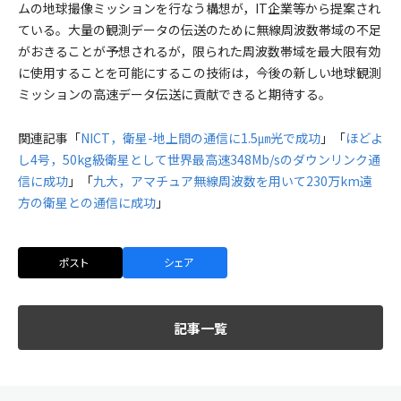
ムの地球撮像ミッションを行なう構想が，IT企業等から提案され
ている。大量の観測データの伝送のために無線周波数帯域の不足
がおきることが予想されるが，限られた周波数帯域を最大限有効
に使用することを可能にするこの技術は，今後の新しい地球観測
ミッションの高速データ伝送に貢献できると期待する。
関連記事「
NICT，衛星-地上間の通信に1.5㎛光で成功
」「
ほどよ
し4号，50kg級衛星として世界最高速348Mb/sのダウンリンク通
信に成功
」「
九大，アマチュア無線周波数を用いて230万km遠
方の衛星との通信に成功
」
ポスト
シェア
記事一覧