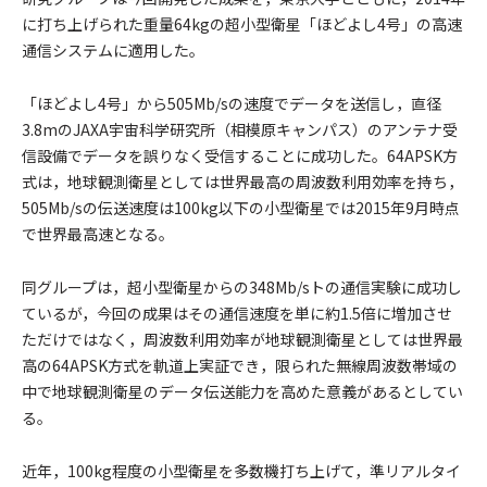
に打ち上げられた重量64kgの超小型衛星「ほどよし4号」の高速
通信システムに適用した。
「ほどよし4号」から505Mb/sの速度でデータを送信し，直径
3.8mのJAXA宇宙科学研究所（相模原キャンパス）のアンテナ受
信設備でデータを誤りなく受信することに成功した。64APSK方
式は，地球観測衛星としては世界最高の周波数利用効率を持ち，
505Mb/sの伝送速度は100kg以下の小型衛星では2015年9月時点
で世界最高速となる。
同グループは，超小型衛星からの348Mb/sトの通信実験に成功し
ているが，今回の成果はその通信速度を単に約1.5倍に増加させ
ただけではなく，周波数利用効率が地球観測衛星としては世界最
高の64APSK方式を軌道上実証でき，限られた無線周波数帯域の
中で地球観測衛星のデータ伝送能力を高めた意義があるとしてい
る。
近年，100kg程度の小型衛星を多数機打ち上げて，準リアルタイ