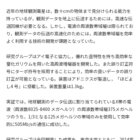
近年の地球観測衛星は，数十cmの物体まで見分けられる能力を
持っているが，観測データを地上に伝送するためには，高速な伝
送回線が必要となる。しかし，電波の周波数帯域幅は限られてお
り，観測データの伝送の高速化のためには，周波数帯域幅を効率
よく利用する技術の開発が課題となっていた。
研究グループはアイ電子と協力し，優れた歪特性を持ち高効率な
窒化ガリウムを用いた高周波増幅器を開発した。また誤り訂正符
号にターボ符号を採用することにより，効率の良いデータの誤り
訂正が可能となっている。装置はアドニクスが製造し，「ほどよ
し4 号」に搭載した。装置重量は1.3kg。
実証では，地球観測のデータ伝送に割り当てられているX帯の電
波（周波数8025-8400 メガヘルツ）の周波数帯域幅375メガヘル
ツのうち，1/3となる125メガヘルツの帯域のみを使用して効率
的に505Mb/sの通信に成功した。
研究グループは今回開発した成果を，東京大学とともに，2014年