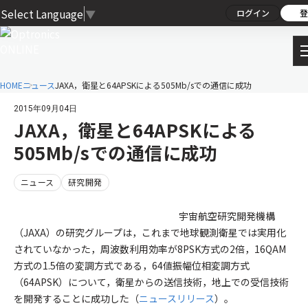
Select Language
▼
ログイン
登
HOME
ニュース
JAXA，衛星と64APSKによる505Mb/sでの通信に成功
2015年09月04日
JAXA，衛星と64APSKによる
505Mb/sでの通信に成功
ニュース
研究開発
宇宙航空研究開発機構
（JAXA）の研究グループは，これまで地球観測衛星では実用化
されていなかった，周波数利用効率が8PSK方式の2倍，16QAM
方式の1.5倍の変調方式である，64値振幅位相変調方式
（64APSK）について，衛星からの送信技術，地上での受信技術
を開発することに成功した（
ニュースリリース
）。