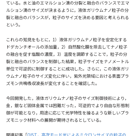
ている。水と油のエマルション滴の分裂と融合のバランスでエマ
ルション滴のサイズが決まるように，液体ガリウムナノ粒子の分
裂と融合のバランスが，粒子のサイズを決める要因と考えられる
という。
これらの知見をもとに，1）液体ガリウムナノ粒子を安定化する
ドデカンチオールの添加量，2）自然酸化膜を除去してナノ粒子
の融合を促す塩酸の濃度，3）温度を調節することで，粒子の分
裂と融合のバランスを制御した結果，粒子サイズをナノメートル
単位で可逆的に制御することに成功した。さらに，この液体ガリ
ウムナノ粒子のサイズ変化に伴い，紫外光領域における表面プラ
ズモン共鳴吸収波長が変化することを確認した。
今回開発した，液体ガリウムナノ粒子のサイズ制御技術により，
金，銀など固体金属では困難だった，可逆的でより自由な形態制
御が可能となり，用途に応じて光学特性を操るような新しいプラ
ズモニック材料への展開が期待されるとしている。
関連記事「
OIST，高次モード光によるミクロンサイズの粒子の