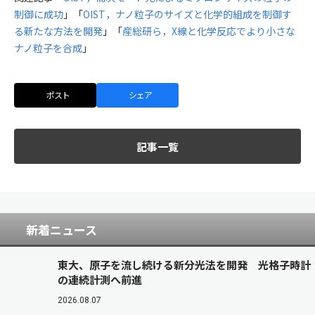
制御に成功
」「
OIST，ナノ粒子のサイズと化学的組成を制御す
る新たな方法を開発
」「
産総研ら，X線と化学反応でより小さな
ナノ粒子を合成
」
ポスト
シェア
記事一覧
新着ニュース
東大、原子を流し続ける新分光法を開発 光格子時計
の連続計測へ前進
2026.08.07