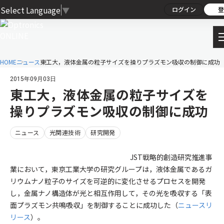
Select Language
▼
ログイン
登
HOME
ニュース
東工大，液体金属の粒子サイズを操りプラズモン吸収の制御に成功
2015年09月03日
東工大，液体金属の粒子サイズを
操りプラズモン吸収の制御に成功
ニュース
光関連技術
研究開発
JST戦略的創造研究推進事
業において，東京工業大学の研究グループは，液体金属であるガ
リウムナノ粒子のサイズを可逆的に変化させるプロセスを開発
し，金属ナノ構造体が光と相互作用して，その光を吸収する「表
面プラズモン共鳴吸収」を制御することに成功した（
ニュースリ
リース
）。