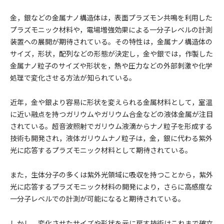
金，銀などの金属ナノ構造体は，表面プラズモン共鳴を利用した
プラズモニック材料や，電場増強効果による一分子レベルの計測
装置への展開が期待されている。その特性は，金属ナノ構造体の
サイズ，形状，配列などの形態が決定し，金や銀では，作製した
金属ナノ粒子のサイズや形状を，熱や圧力などの外部刺激や化学
処理で変化させる方法が知られている。
近年，金や銀より容易に形状を変えられる金属材料として，室温
に近い融点を持つガリウムやガリウム合金などの液体金属が注目
されている。超音波照射でガリウム液滴からナノ粒子を形成する
技術も開発され，液体ガリウムナノ粒子は，金，銀に代わる紫外
光に応答するプラズモニック材料として期待されている。
また，生体分子の多くは紫外光領域に吸収を持つことから，紫外
光に応答するプラズモニック材料の開発により，さらに高感度な
一分子レベルでの計測が可能になると期待されている。
しかし，変化させたサイズや形状を元に戻す技術はこれまで確立