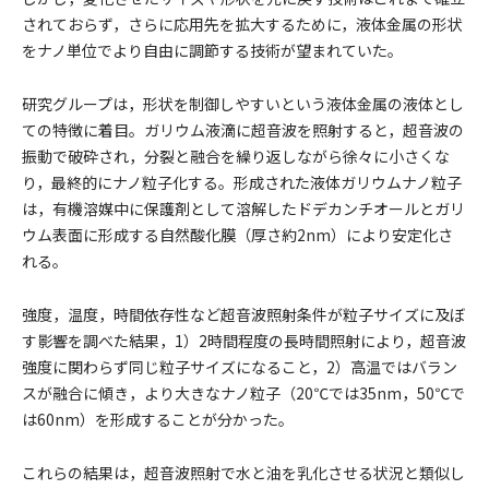
されておらず，さらに応用先を拡大するために，液体金属の形状
をナノ単位でより自由に調節する技術が望まれていた。
研究グループは，形状を制御しやすいという液体金属の液体とし
ての特徴に着目。ガリウム液滴に超音波を照射すると，超音波の
振動で破砕され，分裂と融合を繰り返しながら徐々に小さくな
り，最終的にナノ粒子化する。形成された液体ガリウムナノ粒子
は，有機溶媒中に保護剤として溶解したドデカンチオールとガリ
ウム表面に形成する自然酸化膜（厚さ約2nm）により安定化さ
れる。
強度，温度，時間依存性など超音波照射条件が粒子サイズに及ぼ
す影響を調べた結果，1）2時間程度の長時間照射により，超音波
強度に関わらず同じ粒子サイズになること，2）高温ではバラン
スが融合に傾き，より大きなナノ粒子（20℃では35nm，50℃で
は60nm）を形成することが分かった。
これらの結果は，超音波照射で水と油を乳化させる状況と類似し