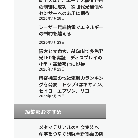
岡山大など、単一ナノ構造で光
の制御に成功 次世代光通信や
センサーへの応用に期待
2026年7月28日
レーザー無線給電でエネルギー
の制約を越える
2026年7月23日
阪大と立命大、AlGaNで多色発
光LEDを実証 ディスプレイの
小型・高精密化に期待
2026年7月23日
精密機器の他社牽制力ランキン
グを発表 トップ3はキヤノン、
セイコーエプソン、リコー
2026年7月29日
編集部おすすめ
メタマテリアルの社会実装へ
産学をつなぐ研究革新拠点の挑