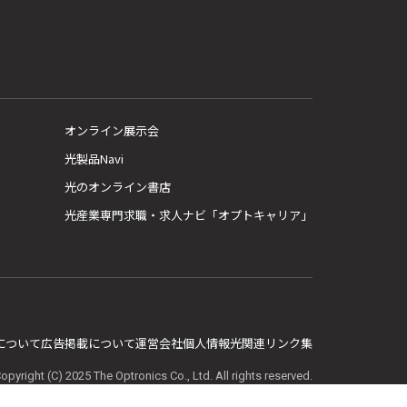
オンライン展示会
光製品Navi
光のオンライン書店
光産業専門求職・求人ナビ「オプトキャリア」
E について
広告掲載について
運営会社
個人情報
光関連リンク集
opyright (C) 2025 The Optronics Co., Ltd. All rights reserved.