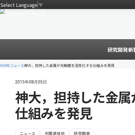
Select Language
▼
研究開発
新
HOME
ニュース
神大，担持した金属が光触媒を活性化する仕組みを発見
2015年08月05日
神大，担持した金属
仕組みを発見
ニュース
光関連技術
研究開発