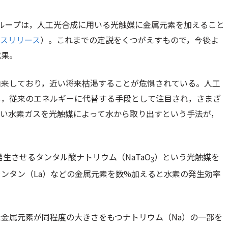
ループは，人工光合成に用いる光触媒に金属元素を加えること
ースリリース
）。これまでの定説をくつがえすもので，今後よ
成果。
由来しており，近い将来枯渇することが危惧されている。人工
し，従来のエネルギーに代替する手段として注目され，さまざ
ない水素ガスを光触媒によって水から取り出すという手法が，
発生させるタンタル酸ナトリウム（NaTaO
）という光触媒を
3
ランタン（La）などの金属元素を数%加えると水素の発生効率
金属元素が同程度の大きさをもつナトリウム（Na）の一部を