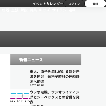
イベントカレンダー
ログイン
登録
新着
主張
解説
特集
キッズ
サイラジ
連載
新着ニュース
東大、原子を流し続ける新分光
法を開発 光格子時計の連続計
測へ前進
2026.08.07
ウシオ電機、ウシオライティン
グとジーベックスとの合併を発
表