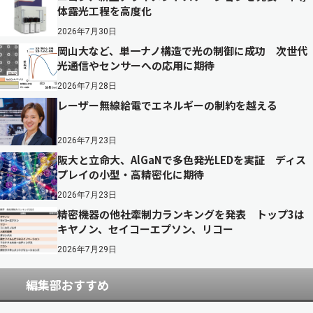
体露光工程を高度化
2026年7月30日
岡山大など、単一ナノ構造で光の制御に成功 次世代
光通信やセンサーへの応用に期待
2026年7月28日
レーザー無線給電でエネルギーの制約を越える
2026年7月23日
阪大と立命大、AlGaNで多色発光LEDを実証 ディス
プレイの小型・高精密化に期待
2026年7月23日
精密機器の他社牽制力ランキングを発表 トップ3は
キヤノン、セイコーエプソン、リコー
2026年7月29日
編集部おすすめ