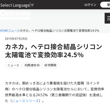
Select Language
▼
ログイン
登
HOME
ニュース
カネカ，ヘテロ接合結晶シリコン太陽電池で変換効率24.5%
2015年07月29日
カネカ，ヘテロ接合結晶シリコン
太陽電池で変換効率24.5%
ニュース
光関連技術
研究開発
カネカは，銅めっき法により集電極を設けた大面積（6インチ
角）のヘテロ接合結晶シリコン太陽電池セルにおいて，変換効率
世界最高水準となる24.52%（第三者機関での認証値）を達成し
た（
ニュースリリース
）。