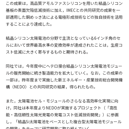
この成果は，高品質アモルファスシリコンを用いた結晶シリコン
基板の表面欠陥低減技術に加え，IMECとの共同研究の成果を一
部適用した銅めっき法による電極形成技術などの独自技術を活用
することにより達成した。
結晶シリコン太陽電池の分野で主流となっている6インチ角のセ
ルにおいて世界最高水準の変換効率が達成されたことは，生産コ
スト低減に大きく寄与するものと期待される。
同社では，今年度中にヘテロ接合結晶シリコン太陽電池モジュー
ルの販売開始に続き製造能力を拡大していく。なお，この成果の
一部は，昨年度まで実施した新エネルギー・産業技術総合開発機
構（NEDO）との共同研究の結果，得られたもの。
また，太陽電池セル・モジュールのさらなる高効率化実現に向
け，同社は本年度よりNEDOが実施するプロジェクト（「高性
能・高信頼性太陽光発電の発電コスト低減技術開発」）に参画
し，「結晶Si太陽電池をベースとした複合型太陽電池モジュール
の開発」をテーマに研究開発に取り組んでいく。