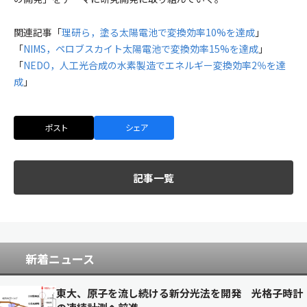
関連記事「
理研ら，塗る太陽電池で変換効率10%を達成
」
「
NIMS，ペロブスカイト太陽電池で変換効率15%を達成
」
「
NEDO，人工光合成の水素製造でエネルギー変換効率2％を達
成
」
ポスト
シェア
記事一覧
新着ニュース
東大、原子を流し続ける新分光法を開発 光格子時計