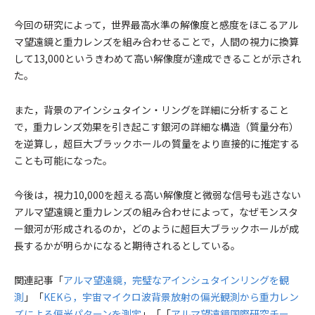
今回の研究によって，世界最高水準の解像度と感度をほこるアル
マ望遠鏡と重力レンズを組み合わせることで，人間の視力に換算
して13,000というきわめて高い解像度が達成できることが示され
た。
また，背景のアインシュタイン・リングを詳細に分析すること
で，重力レンズ効果を引き起こす銀河の詳細な構造（質量分布）
を逆算し，超巨大ブラックホールの質量をより直接的に推定する
ことも可能になった。
今後は，視力10,000を超える高い解像度と微弱な信号も逃さない
アルマ望遠鏡と重力レンズの組み合わせによって，なぜモンスタ
ー銀河が形成されるのか，どのように超巨大ブラックホールが成
長するかが明らかになると期待されるとしている。
関連記事「
アルマ望遠鏡，完璧なアインシュタインリングを観
測
」「
KEKら，宇宙マイクロ波背景放射の偏光観測から重力レン
ズによる偏光パターンを測定
」「「
アルマ望遠鏡国際研究チー