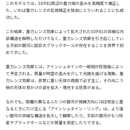
このモデルでは，SDP.81周辺の重力場の歪みを高精度で補正し
た，いわば重力レンズの乱視矯正を独自にとりいれることにも成
功した。
この結果，重力レンズ効果によって拡大されたSDP.81の詳細な内
部構造を解明しただけでなく，重力レンズ効果を引き起こしてい
る手前の銀河に超巨大ブラックホールが存在することを世界で初
めて示した。
重力レンズ効果とは，アインシュタインの一般相対性理論によっ
て予言される，質量が時空の歪みを介して光路を曲げる現象。重
力レンズ効果は，非常に重い天体の周囲で必ず生じ，その向こう
側の天体の見かけの姿を拡大・増光する性質がある。
なかでも，距離の異なるふたつの銀河が視線方向にほぼ完全に重
なるときにだけ生じる「アインシュタイン・リング」は，より遠
い銀河の詳細な構造を拡大して観察したり，手前の銀河がもつ恒
星やブラックホールなどの質量を測定したりできる。