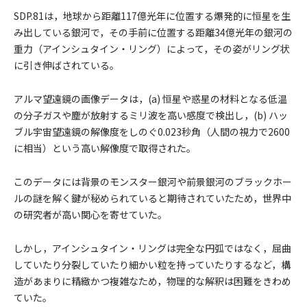
SDP.81は，地球から距離117億光年に位置する爆発的に恒星を生
み出している銀河で，その手前に位置する距離34億光年の銀河の
重力（アインシュタイン・リング）によって，その姿がリング状
に引き伸ばされている。
アルマ望遠鏡の画像データは，(a) 恒星や惑星の材料となる低温
の分子ガスや塵が放射するミリ波を高い感度で検出し，(b) ハッ
ブル宇宙望遠鏡の解像度をしのぐ0.023秒角（人間の視力で2600
に相当）という高い解像度で取得された。
このデータには背景のモンスター銀河や前景銀河のブラックホー
ルの謎を解く鍵が秘められていると期待されていたため，世界中
の研究者が高い関心を寄せていた。
しかし，アインシュタイン・リングは完全な円弧ではなく，屈曲
していたり分裂していたり細かい粒を持っていたりするなど，構
造があまりに精緻かつ複雑なため，物理的な解釈は困難をきわめ
ていた。