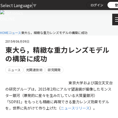
Select Language
▼
ログイン
登
HOME
ニュース
東大ら，精緻な重力レンズモデルの構築に成功
2015年06月09日
東大ら，精緻な重力レンズモデル
の構築に成功
ニュース
光関連技術
研究開発
東京大学および国立天文台
の研究グループは，2015年2月にアルマ望遠鏡が撮像したモンス
ター銀河（爆発的に星々を生みだしている大質量銀河）
「SDP.81」をもっとも精緻に再現できる重力レンズ効果モデル
を，世界に先がけて作り上げた（
ニュースリリース
）。