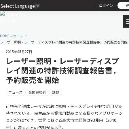
Select Language
▼
ログイン
登
HOME
ニュース
レーザー照明・レーザーディスプレイ関連の特許技術調査報告書，予約販売を開始
2015年05月27日
レーザー照明・レーザーディスプ
レイ関連の特許技術調査報告書，
予約販売を開始
ニュース
光関連技術
話題
可視光半導体レーザが広義に照明・ディスプレイ分野で応用が期
待されている。民生品から業務用製品に至る様々なアプリケーシ
ョンが想定でき，世界における最大市場総額は93兆円（2040
※
年）に達するとの予測がある
。