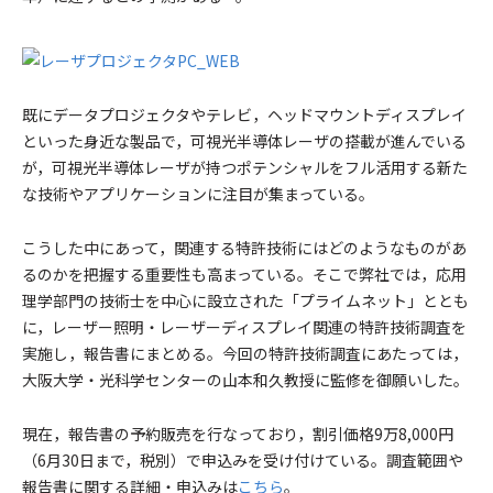
既にデータプロジェクタやテレビ，ヘッドマウントディスプレイ
といった身近な製品で，可視光半導体レーザの搭載が進んでいる
が，可視光半導体レーザが持つポテンシャルをフル活用する新た
な技術やアプリケーションに注目が集まっている。
こうした中にあって，関連する特許技術にはどのようなものがあ
るのかを把握する重要性も高まっている。そこで弊社では，応用
理学部門の技術士を中心に設立された「プライムネット」ととも
に，レーザー照明・レーザーディスプレイ関連の特許技術調査を
実施し，報告書にまとめる。今回の特許技術調査にあたっては，
大阪大学・光科学センターの山本和久教授に監修を御願いした。
現在，報告書の予約販売を行なっており，割引価格9万8,000円
（6月30日まで，税別）で申込みを受け付けている。調査範囲や
報告書に関する詳細・申込みは
こちら
。