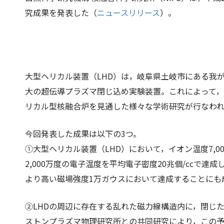
究成果を発表した（
ニュースリリース
）。
大型ヘリカル装置（LHD）は，岐阜県土岐市にある我
大の超伝導プラズマ閉じ込め実験装置。これによって
リカル型核融合炉を見通した様々な学術研究が行なわ
今回発表した成果は以下の3つ。
①大型ヘリカル装置（LHD）において，イオン温度7,0
2,000万度の電子温度を平均電子密度20兆個/ccで
より高い磁場強度1万ガウスにおいて達成することにも
②LHDの周辺に存在する乱れた磁力線構造内に，閉じ
ストンプラズマ物理研究所との共同研究により，この