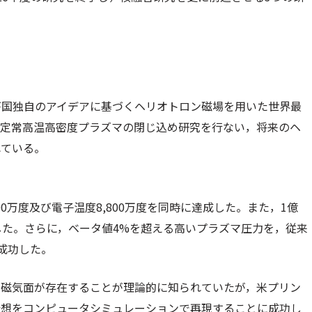
が国独自のアイデアに基づくヘリオトロン磁場を用いた世界最
，定常高温高密度プラズマの閉じ込め研究を行ない，将来のヘ
れている。
00万度及び電子温度8,800万度を同時に達成した。また，1億
達成した。さらに，ベータ値4%を超える高いプラズマ圧力を，従来
成功した。
た磁気面が存在することが理論的に知られていたが，米プリン
予想をコンピュータシミュレーションで再現することに成功し