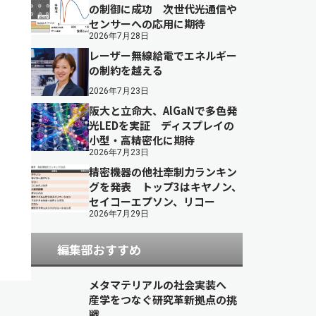
の制御に成功 次世代光通信や
センサーへの応用に期待
2026年7月28日
レーザー無線給電でエネルギー
の制約を越える
2026年7月23日
阪大と立命大、AlGaNで多色発
光LEDを実証 ディスプレイの
小型・高精密化に期待
2026年7月23日
精密機器の他社牽制力ランキン
グを発表 トップ3はキヤノン、
セイコーエプソン、リコー
2026年7月29日
編集部おすすめ
メタマテリアルの社会実装へ
産学をつなぐ研究革新拠点の挑
戦