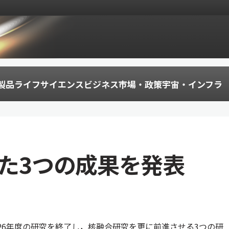
製品
ライフサイエンス
ビジネス
市場・政策
宇宙・インフラ
けた3つの成果を発表
成26年度の研究を終了し，核融合研究を更に前進させる3つの研