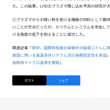
た。この結果，LHDのプラズマ閉じ込め予測の研究が
③プラズマからの強い熱を受ける機器の材料として期
いことが欠点だったが，カリウムとレニウムを添加して組織
ける強度の低下を抑えることに成功した。
関連記事「
原研，国際熱核融合実験炉の磁場コイルに
施設に用いる高速液体リチウム流の長期安定性を実証
加熱用マイクロ波源を開発
」
ポスト
シェア