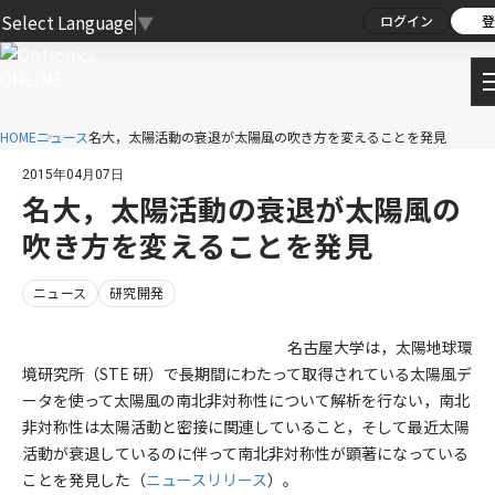
Select Language
▼
ログイン
登
HOME
ニュース
名大，太陽活動の衰退が太陽風の吹き方を変えることを発見
2015年04月07日
名大，太陽活動の衰退が太陽風の
吹き方を変えることを発見
ニュース
研究開発
名古屋大学は，太陽地球環
境研究所（STE 研）で長期間にわたって取得されている太陽風デ
ータを使って太陽風の南北非対称性について解析を行ない，南北
非対称性は太陽活動と密接に関連していること，そして最近太陽
活動が衰退しているのに伴って南北非対称性が顕著になっている
ことを発見した（
ニュースリリース
）。