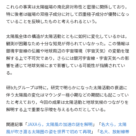
これらの事実は太陽磁場の南北非対称性と密接に関係しており，
特に後者は磁場の双極子成分に対して四重極子成分が優勢になっ
ていることを反映したものと考えられるという。
太陽風全体の構造が太陽活動とともに如何に変化しているかは，
観測が困難なため十分な知見が得られていなかった。この情報は
銀塊宇宙線の伝搬や地球周辺の宇宙環境（宇宙天気）の変動を理
解する上で不可欠であり，さらには銀河宇宙線・宇宙天気への影
響を通じて地球気候にまで影響している可能性が指摘されてい
る。
研b九グループは特に，研究で明らかになった太陽活動の衰退に
伴う太陽風の変化はマウンダー極小期などの期間にも起こってい
たと考えており，今回の成果は太陽活動と地球気候のつながりを
解明する上で重要な示唆を与えるものだとしている。
関連記事「
JAXAら，太陽風の加速の謎を解明
」「
名大ら，太陽
風が吹き渡る太陽圏の姿を世界で初めて再現
」「
名大、放射線帯