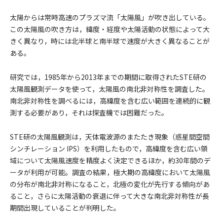
太陽からは常時高速のプラズマ流「太陽風」が吹き出している。
この太陽風の吹き方は，緯度・経度や太陽活動の状態によって大
きく異なり，時には北半球と南半球で速度が大きく異なることが
ある。
研究では，1985年から2013年までの期間に取得されたSTE研の
太陽風観測データを使って，太陽風の南北非対称性を調査した。
南北非対称性を調べるには，高緯度を含む広い範囲を連続的に観
測する必要があり，それは探査機では困難だった。
STE研の太陽風観測は，天体電波源のまたたき現象（惑星間空間
シンチレーション IPS）を利用したもので，高緯度を含む広い領
域について太陽風速度を精度よく決定できるほか，約30年間のデ
ータが利用が可能。調査の結果，極大期の高緯度において太陽風
の分布が南北非対称になること，北極の変化が先行する傾向があ
ること，さらに太陽活動の衰退に伴って大きな南北非対称性が長
期間出現していることが判明した。