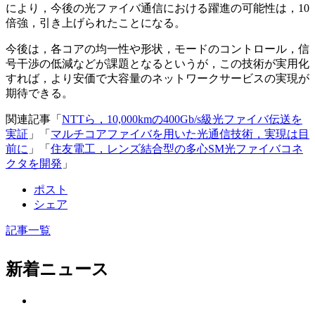
により，今後の光ファイバ通信における躍進の可能性は，10
倍強，引き上げられたことになる。
今後は，各コアの均一性や形状，モードのコントロール，信
号干渉の低減などが課題となるというが，この技術が実用化
すれば，より安価で大容量のネットワークサービスの実現が
期待できる。
関連記事「
NTTら，10,000kmの400Gb/s級光ファイバ伝送を
実証
」「
マルチコアファイバを用いた光通信技術，実現は目
前に
」「
住友電工，レンズ結合型の多心SM光ファイバコネ
クタを開発
」
ポスト
シェア
記事一覧
新着ニュース