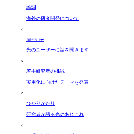
論調
海外の研究開発について
Interview
光のユーザーに話を聞きます
若手研究者の挑戦
実用化に向けたテーマを発表
ひかりがたり
研究者が語る光のあれこれ