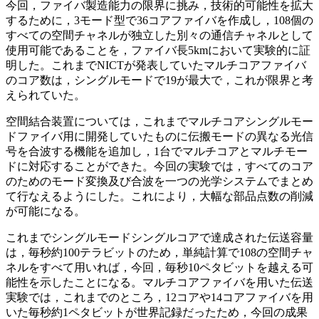
今回，ファイバ製造能力の限界に挑み，技術的可能性を拡大
するために，3モード型で36コアファイバを作成し，108個の
すべての空間チャネルが独立した別々の通信チャネルとして
使用可能であることを，ファイバ長5kmにおいて実験的に証
明した。これまでNICTが発表していたマルチコアファイバ
のコア数は，シングルモードで19が最大で，これが限界と考
えられていた。
空間結合装置については，これまでマルチコアシングルモー
ドファイバ用に開発していたものに伝搬モードの異なる光信
号を合波する機能を追加し，1台でマルチコアとマルチモー
ドに対応することができた。今回の実験では，すべてのコア
のためのモード変換及び合波を一つの光学システムでまとめ
て行なえるようにした。これにより，大幅な部品点数の削減
が可能になる。
これまでシングルモードシングルコアで達成された伝送容量
は，毎秒約100テラビットのため，単純計算で108の空間チャ
ネルをすべて用いれば，今回，毎秒10ペタビットを越える可
能性を示したことになる。マルチコアファイバを用いた伝送
実験では，これまでのところ，12コアや14コアファイバを用
いた毎秒約1ペタビットが世界記録だったため，今回の成果