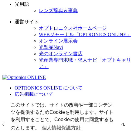
光用語
レンズ辞典＆事典
運営サイト
オプトロニクス社ホームページ
WEBジャーナル「OPTRONICS ONLINE」
オンライン展示会
光製品Navi
光のオンライン書店
光産業専門求職・求人ナビ「オプトキャリ
ア」
OPTRONICS ONLINE について
広告掲載について
運営会社
このサイトでは、サイトの改善や一部コンテン
個人情報
ツを提供するためCookieを利用します。サイト
光関連リンク集
を利用することで、Cookieの使用に同意するも
Copyright (C) 2025 The Optronics Co., Ltd. All rights reserved.
のとします。
個人情報保護方針