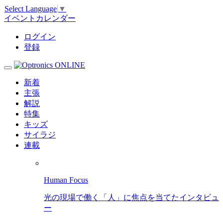
Select Language
▼
イベントカレンダー
ログイン
登録
新着
主張
解説
特集
キッズ
サイラジ
連載
Human Focus
光の現場で働く「人」に焦点を当てたインタビュ
ー