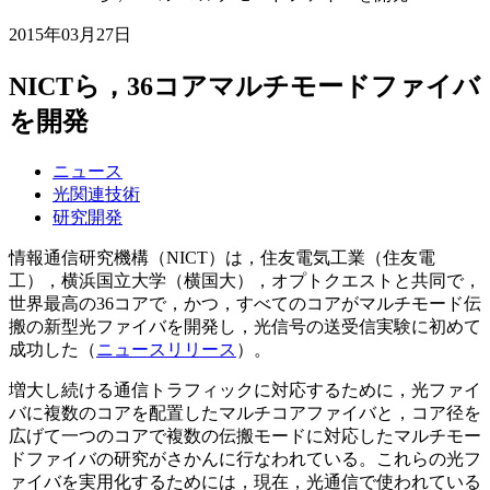
2015年03月27日
NICTら，36コアマルチモードファイバ
を開発
ニュース
光関連技術
研究開発
情報通信研究機構（NICT）は，住友電気工業（住友電
工），横浜国立大学（横国大），オプトクエストと共同で，
世界最高の36コアで，かつ，すべてのコアがマルチモード伝
搬の新型光ファイバを開発し，光信号の送受信実験に初めて
成功した（
ニュースリリース
）。
増大し続ける通信トラフィックに対応するために，光ファイ
バに複数のコアを配置したマルチコアファイバと，コア径を
広げて一つのコアで複数の伝搬モードに対応したマルチモー
ドファイバの研究がさかんに行なわれている。これらの光フ
ァイバを実用化するためには，現在，光通信で使われている