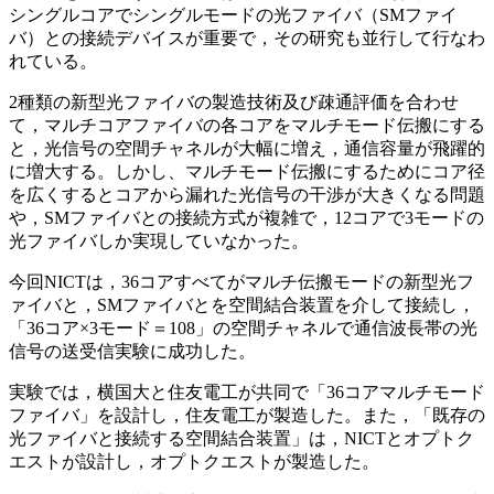
シングルコアでシングルモードの光ファイバ（SMファイ
バ）との接続デバイスが重要で，その研究も並行して行なわ
れている。
2種類の新型光ファイバの製造技術及び疎通評価を合わせ
て，マルチコアファイバの各コアをマルチモード伝搬にする
と，光信号の空間チャネルが大幅に増え，通信容量が飛躍的
に増大する。しかし、マルチモード伝搬にするためにコア径
を広くするとコアから漏れた光信号の干渉が大きくなる問題
や，SMファイバとの接続方式が複雑で，12コアで3モードの
光ファイバしか実現していなかった。
今回NICTは，36コアすべてがマルチ伝搬モードの新型光フ
ァイバと，SMファイバとを空間結合装置を介して接続し，
「36コア×3モード＝108」の空間チャネルで通信波長帯の光
信号の送受信実験に成功した。
実験では，横国大と住友電工が共同で「36コアマルチモード
ファイバ」を設計し，住友電工が製造した。また，「既存の
光ファイバと接続する空間結合装置」は，NICTとオプトク
エストが設計し，オプトクエストが製造した。