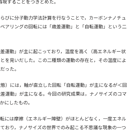
く再現することをつきとめた。
ならびに分子動力学法計算を行なうことで，カーボンナノチュ
子ベアリングの回転には「歳差運動」と「自転運動」という二
歳差運動」が主に起こっており，温度を高く（高エネルギー状
ことを見いだした。この二種類の運動の存在と，その温度によ
因だった。
状態）には，軸が直立した回転「自転運動」が主になるが＜回
歳差運動」が主になる。今回の研究成果は，ナノサイズのコマ
かにしたもの。
回転には摩擦（エネルギー障壁）がほとんどなく，一度エネル
しており，ナノサイズの世界でのみ起こる不思議な現象の一つ