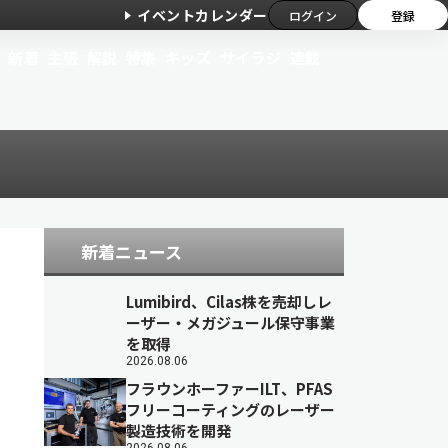
イベントカレンダー
ログイン
登録
新着
主張
解説
特集
キッズ
サイラジ
連載
新着ニュース
Lumibird、Cilas株を売却しレ
ーザー・メガジュール保守事業
を取得
2026.08.06
フラウンホーファーILT、PFAS
フリーコーティングのレーザー
製造技術を開発