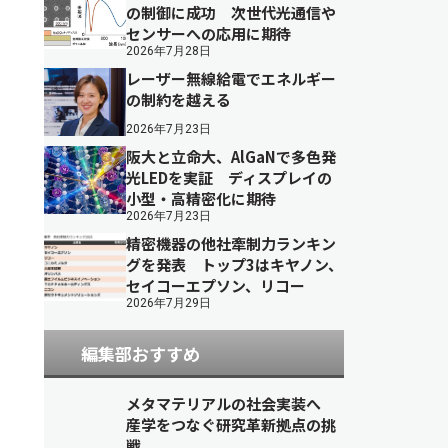
の制御に成功 次世代光通信や
センサーへの応用に期待
2026年7月28日
レーザー無線給電でエネルギー
の制約を越える
2026年7月23日
阪大と立命大、AlGaNで多色発
光LEDを実証 ディスプレイの
小型・高精密化に期待
2026年7月23日
精密機器の他社牽制力ランキン
グを発表 トップ3はキヤノン、
セイコーエプソン、リコー
2026年7月29日
編集部おすすめ
メタマテリアルの社会実装へ
産学をつなぐ研究革新拠点の挑
戦