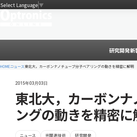
Select Language
▼
研究開発
新
HOME
ニュース
東北大，カーボンナノチューブ分子ベアリングの動きを精密に解明
2015年03月03日
東北大，カーボンナ
ングの動きを精密に
ニュース
光関連技術
研究開発