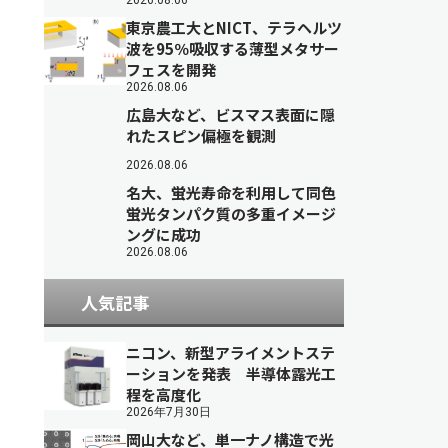
2026.08.06
東京農工大とNICT、テラヘルツ
波を95％吸収する薄型メタサー
フェスを開発
2026.08.06
広島大など、ビスマス表面に隠
れたスピン偏極を観測
2026.08.06
名大、蛍光寿命を利用して同色
蛍光タンパク質の多重イメージ
ングに成功
2026.08.06
人気記事
ニコン、新型アライメントステ
ーションを発表 半導体露光工
程を高度化
2026年7月30日
岡山大など、単一ナノ構造で光