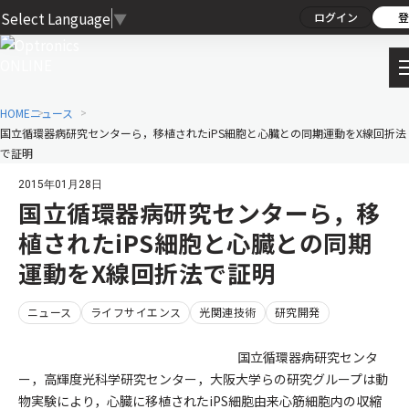
Select Language
▼
ログイン
登
HOME
ニュース
国立循環器病研究センターら，移植されたiPS細胞と心臓との同期運動をX線回折法
で証明
2015年01月28日
国立循環器病研究センターら，移
植されたiPS細胞と心臓との同期
運動をX線回折法で証明
ニュース
ライフサイエンス
光関連技術
研究開発
国立循環器病研究センタ
ー，高輝度光科学研究センター，大阪大学らの研究グループは動
物実験により，心臓に移植されたiPS細胞由来心筋細胞内の収縮