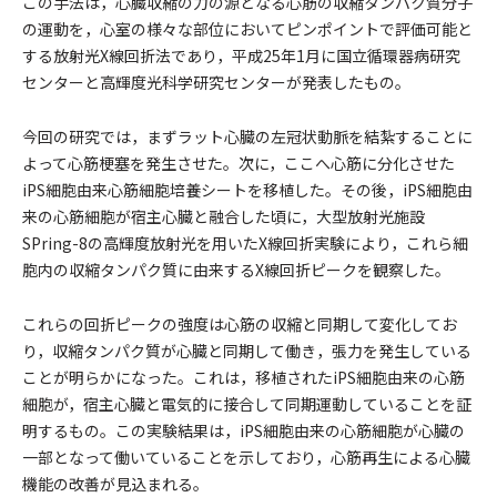
この手法は，心臓収縮の力の源となる心筋の収縮タンパク質分子
の運動を，心室の様々な部位においてピンポイントで評価可能と
する放射光X線回折法であり，平成25年1月に国立循環器病研究
センターと高輝度光科学研究センターが発表したもの。
今回の研究では，まずラット心臓の左冠状動脈を結紮することに
よって心筋梗塞を発生させた。次に，ここへ心筋に分化させた
iPS細胞由来心筋細胞培養シートを移植した。その後，iPS細胞由
来の心筋細胞が宿主心臓と融合した頃に，大型放射光施設
SPring-8の高輝度放射光を用いたX線回折実験により，これら細
胞内の収縮タンパク質に由来するX線回折ピークを観察した。
これらの回折ピークの強度は心筋の収縮と同期して変化してお
り，収縮タンパク質が心臓と同期して働き，張力を発生している
ことが明らかになった。これは，移植されたiPS細胞由来の心筋
細胞が，宿主心臓と電気的に接合して同期運動していることを証
明するもの。この実験結果は，iPS細胞由来の心筋細胞が心臓の
一部となって働いていることを示しており，心筋再生による心臓
機能の改善が見込まれる。