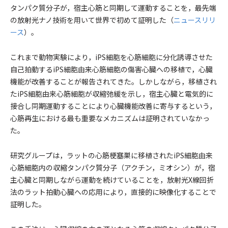
タンパク質分子が，宿主心筋と同期して運動することを，最先端
の放射光ナノ技術を用いて世界で初めて証明した（
ニュースリリ
ース
）。
これまで動物実験により，iPS細胞を心筋細胞に分化誘導させた
自己拍動するiPS細胞由来心筋細胞の傷害心臓への移植で，心臓
機能が改善することが報告されてきた。しかしながら，移植され
たiPS細胞由来心筋細胞が収縮弛緩を示し，宿主心臓と電気的に
接合し同期運動することにより心臓機能改善に寄与するという，
心筋再生における最も重要なメカニズムは証明されていなかっ
た。
研究グループは，ラットの心筋梗塞巣に移植されたiPS細胞由来
心筋細胞内の収縮タンパク質分子（アクチン，ミオシン）が，宿
主心臓と同期しながら運動を続けていることを，放射光X線回折
法のラット拍動心臓への応用により，直接的に映像化することで
証明した。