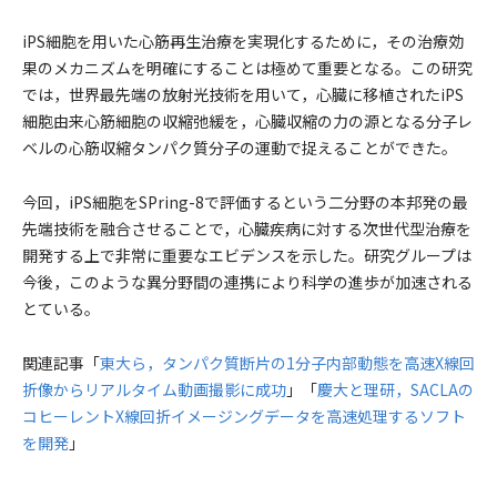
iPS細胞を用いた心筋再生治療を実現化するために，その治療効
果のメカニズムを明確にすることは極めて重要となる。この研究
では，世界最先端の放射光技術を用いて，心臓に移植されたiPS
細胞由来心筋細胞の収縮弛緩を，心臓収縮の力の源となる分子レ
ベルの心筋収縮タンパク質分子の運動で捉えることができた。
今回，iPS細胞をSPring-8で評価するという二分野の本邦発の最
先端技術を融合させることで，心臓疾病に対する次世代型治療を
開発する上で非常に重要なエビデンスを示した。研究グループは
今後，このような異分野間の連携により科学の進歩が加速される
とている。
関連記事「
東大ら，タンパク質断片の1分子内部動態を高速X線回
折像からリアルタイム動画撮影に成功
」「
慶大と理研，SACLAの
コヒーレントX線回折イメージングデータを高速処理するソフト
を開発
」