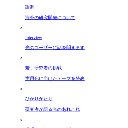
論調
海外の研究開発について
Interview
光のユーザーに話を聞きます
若手研究者の挑戦
実用化に向けたテーマを発表
ひかりがたり
研究者が語る光のあれこれ