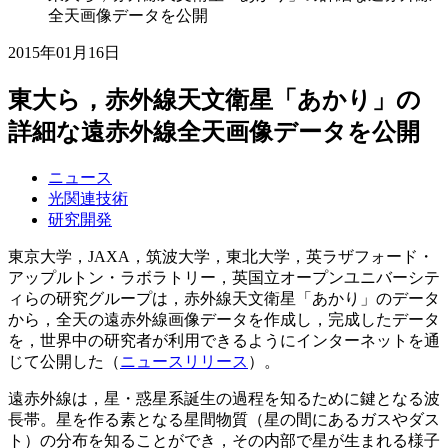
全天画像データを公開
2015年01月16日
東大ら，赤外線天文衛星「あかり」の
詳細な遠赤外線全天画像データを公開
ニュース
光関連技術
研究開発
東京大学，JAXA，筑波大学，東北大学，英ラザフォード・
アップルトン・ラボラトリー，英国立オープンユニバーシテ
ィらの研究グループは，赤外線天文衛星「あかり」のデータ
から，全天の遠赤外線画像データを作成し，完成したデータ
を，世界中の研究者が利用できるようにインターネットを通
じて公開した（
ニュースリリース
）。
遠赤外線は，星・惑星系誕生の過程を知るために鍵となる波
長帯。星を作る素となる星間物質（星の間にあるガスやダス
ト）の分布を知ることができ，その内部で星が生まれる様子