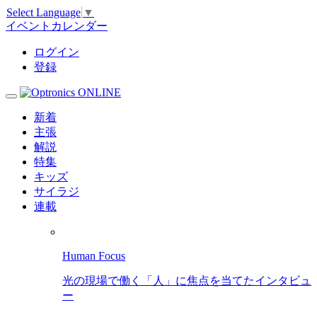
Select Language
▼
イベントカレンダー
ログイン
登録
新着
主張
解説
特集
キッズ
サイラジ
連載
Human Focus
光の現場で働く「人」に焦点を当てたインタビュ
ー