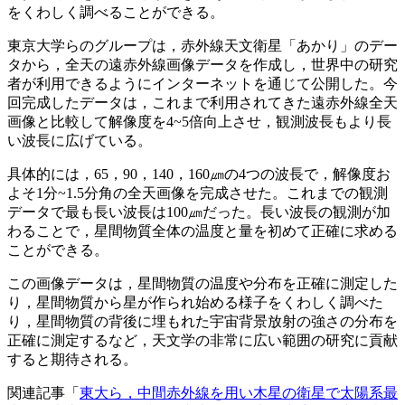
をくわしく調べることができる。
東京大学らのグループは，赤外線天文衛星「あかり」のデー
タから，全天の遠赤外線画像データを作成し，世界中の研究
者が利用できるようにインターネットを通じて公開した。今
回完成したデータは，これまで利用されてきた遠赤外線全天
画像と比較して解像度を4~5倍向上させ，観測波長もより長
い波長に広げている。
具体的には，65，90，140，160㎛の4つの波長で，解像度お
よそ1分~1.5分角の全天画像を完成させた。これまでの観測
データで最も長い波長は100㎛だった。長い波長の観測が加
わることで，星間物質全体の温度と量を初めて正確に求める
ことができる。
この画像データは，星間物質の温度や分布を正確に測定した
り，星間物質から星が作られ始める様子をくわしく調べた
り，星間物質の背後に埋もれた宇宙背景放射の強さの分布を
正確に測定するなど，天文学の非常に広い範囲の研究に貢献
すると期待される。
関連記事「
東大ら，中間赤外線を用い木星の衛星で太陽系最