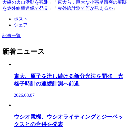
大級の火山活動を観測
」「
東大ら，巨大な小惑星衝突の痕跡
を赤外線望遠鏡で発見
」「
赤外線計測で何が見えるか
」
ポスト
シェア
記事一覧
新着ニュース
東大、原子を流し続ける新分光法を開発 光
格子時計の連続計測へ前進
2026.08.07
ウシオ電機、ウシオライティングとジーベッ
クスとの合併を発表