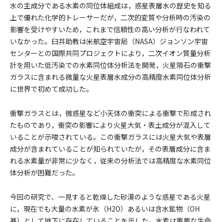
水の主成分である水素の同位体組成は，惑星表層水の歴史を知る
上で優れた化学的トレーサーだが，二次的変質や分析時の汚染の
影響を受けやすいため，これまで信頼性の高い分析が行なわれて
いなかった。臼井助教は米航空宇宙局（NASA）ジョンソン宇宙
センターとの国際共同プロジェクトにより，二次イオン質量分析
計を用いた低汚染での水素同位体分析法を開発，火星隕石の衝撃
ガラスに含まれる微量な火星表層水成分の高精度水素同位体分析
に世界で初めて成功した。
衝撃ガラスとは，微惑星など小天体の衝突による衝撃で形成され
たものであり，衝突の影響により火星大気・表土成分が混入して
いることが示唆されている。この衝撃ガラスには火星大気や表層
成分が含まれていることが知られていたが，その表層成分に含ま
れる水素量が非常に少なく，従来の分析法では高精度な水素同位
体分析が困難だった。
今回の研究で、一見すると乾燥した砂漠のような惑星である火星
に，現在でも大量の水素が氷（H2O）あるいは含水鉱物（OH
基）として地下に存在していることを示した。水素は重要な生命