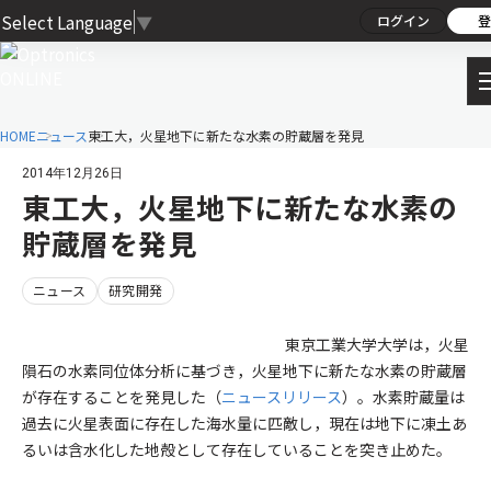
Select Language
▼
ログイン
登
HOME
ニュース
東工大，火星地下に新たな水素の貯蔵層を発見
2014年12月26日
東工大，火星地下に新たな水素の
貯蔵層を発見
ニュース
研究開発
東京工業大学大学は，火星
隕石の水素同位体分析に基づき，火星地下に新たな水素の貯蔵層
が存在することを発見した（
ニュースリリース
）。水素貯蔵量は
過去に火星表面に存在した海水量に匹敵し，現在は地下に凍土あ
るいは含水化した地殻として存在していることを突き止めた。