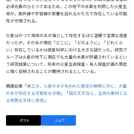
必須元素のひとつであるため，この地下の水素を利用した火星生
命が，紫外線や宇宙線の影響を逃れるかたちで存在している可能
性が示唆される。
火星はかつて液体の水が海として存在するほど温暖で湿潤な惑星
だったが，その水が現在「どこに」「どのように」「どれくら
い」存在しているかは惑星科学における大きな謎だった。研究グ
ループは火星の地下に現在でも大量の水素が貯蔵されているとい
う研究成果について，将来の火星生命探査・有人探査計画の策定
に強く反映されることが期待されるとしている。
関連記事「
東工大，火星の水が失われた歴史の解明と共に，大量
の氷が存在する可能性を示唆
」「
国立天文台ら，生命の素材とな
る物質を天体に発見
」
ポスト
シェア