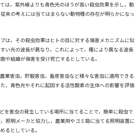
っては，紫外線よりも青色光のほうが高い殺虫効果を示し，動
う従来の考えには当てはまらない動物種の存在が明らかになっ
ープは，その殺虫効果はヒトの目に対する傷害メカニズムに似
やすい光の波長が異なり，これによって，種により異なる波長
細胞や組織が傷害を受け死亡するとしている。
，農業害虫，貯穀害虫，畜産害虫など様々な害虫に適用できる
また，青色光やそれに起因する活性酸素の生体への影響を評価
などを害虫の発生している場所に当てることで，簡単に殺虫で
後，照明メーカと協力し，農業用やゴミ箱に当てる照明装置に
進めるとしている。