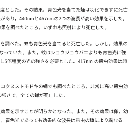
1程度とした。その結果，青色光を当てた蛹は羽化できずに死亡
あり，440nmと467nmの2つの波長が高い効果を示した。
虫効果を調べたところ，いずれも照射により死亡した。
果を調べた。蚊も青色光を当てると死亡した。しかし，効果の
異なっていた。また，蚊はショウジョウバエよりも青色光に強
.5倍程度の光の強さを必要とした。417nm の殺虫効果は卵
タコクヌストモドキの蛹でも調べたところ，非常に高い殺虫効
の強さで，全ての蛹が死亡した。
虫効果を示すことが明らかとなった。また，その効果は卵，幼
し，青色光であっても効果的な波長は昆虫の種により異なる。