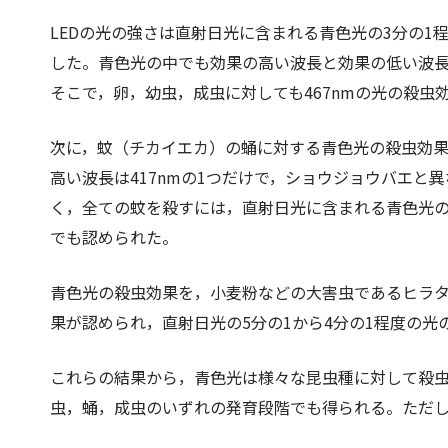
LEDの光の強さは直射日光に含まれる青色光の3分の
した。青色光の中でも効果の高い波長と効果の低い波長が
そこで，卵，幼虫，成虫に対しても467nmの光の殺
次に，蚊（チカイエカ）の蛹に対する青色光の殺虫効
高い波長は417nmの1つだけで，ショウジョウバエと
く，全ての蚊を殺すには，直射日光に含まれる青色光の1
でも認められた。
青色光の殺虫効果を，小麦粉などの大害虫であるヒラ
果が認められ，直射日光の5分の1から4分の1程度の光
これらの結果から，青色光は様々な昆虫種に対して殺
虫，蛹，成虫のいずれの発育段階でも得られる。ただ