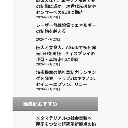
岡山大など、単一ナノ構造で光
の制御に成功 次世代光通信や
センサーへの応用に期待
2026年7月28日
レーザー無線給電でエネルギー
の制約を越える
2026年7月23日
阪大と立命大、AlGaNで多色発
光LEDを実証 ディスプレイの
小型・高精密化に期待
2026年7月23日
精密機器の他社牽制力ランキン
グを発表 トップ3はキヤノン、
セイコーエプソン、リコー
2026年7月29日
編集部おすすめ
メタマテリアルの社会実装へ
産学をつなぐ研究革新拠点の挑