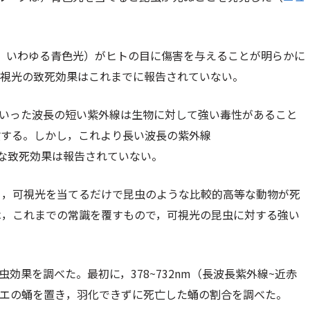
の光，いわゆる青色光）がヒトの目に傷害を与えることが明らかに
可視光の致死効果はこれまでに報告されていない。
5nm）といった波長の短い紫外線は生物に対して強い毒性があること
亡する。しかし，これより長い波長の紫外線
らかな致死効果は報告されていない。
ら，可視光を当てるだけで昆虫のような比較的高等な動物が死
は，これまでの常識を覆すもので，可視光の昆虫に対する強い
効果を調べた。最初に，378~732nm（長波長紫外線~近赤
バエの蛹を置き，羽化できずに死亡した蛹の割合を調べた。