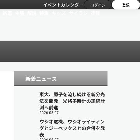
イベントカレンダー
ログイン
登録
新着
主張
解説
特集
キッズ
サイラジ
連載
新着ニュース
東大、原子を流し続ける新分光
法を開発 光格子時計の連続計
測へ前進
2026.08.07
ウシオ電機、ウシオライティン
グとジーベックスとの合併を発
表