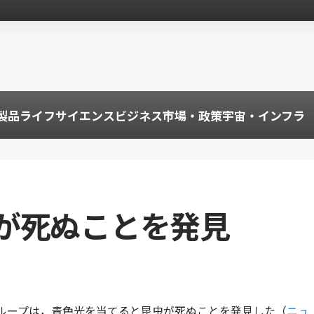
製品
ライフサイエンス
ビジネス
市場・政策
宇宙・インフラ
が死ぬことを発見
ループは，青色光を当てると昆虫が死ぬことを発見した（
ニュ