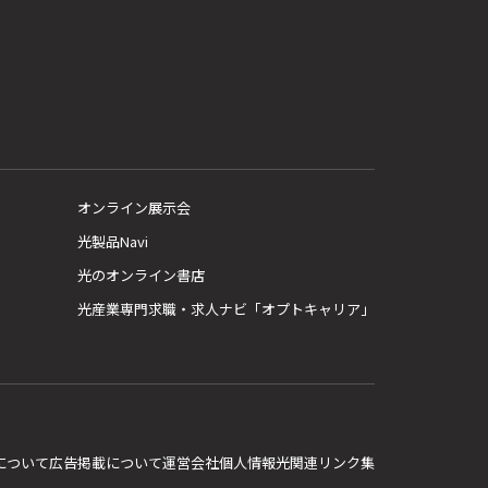
オンライン展示会
光製品Navi
光のオンライン書店
光産業専門求職・求人ナビ「オプトキャリア」
E について
広告掲載について
運営会社
個人情報
光関連リンク集