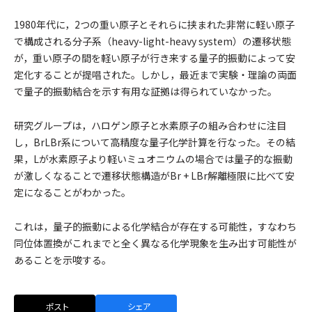
1980年代に，2つの重い原子とそれらに挟まれた非常に軽い原子
で構成される分子系（heavy-light-heavy system）の遷移状態
が，重い原子の間を軽い原子が行き来する量子的振動によって安
定化することが提唱された。しかし，最近まで実験・理論の両面
で量子的振動結合を示す有用な証拠は得られていなかった。
研究グループは，ハロゲン原子と水素原子の組み合わせに注目
し，BrLBr系について高精度な量子化学計算を行なった。その結
果，Lが水素原子より軽いミュオニウムの場合では量子的な振動
が激しくなることで遷移状態構造がBr + LBr解離極限に比べて安
定になることがわかった。
これは，量子的振動による化学結合が存在する可能性，すなわち
同位体置換がこれまでと全く異なる化学現象を生み出す可能性が
あることを示唆する。
ポスト
シェア