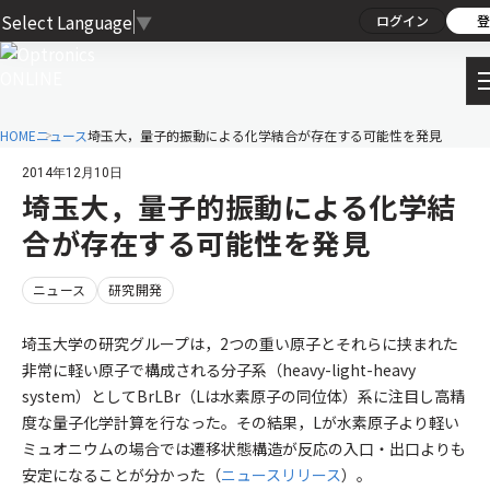
Select Language
▼
ログイン
登
HOME
ニュース
埼玉大，量子的振動による化学結合が存在する可能性を発見
2014年12月10日
埼玉大，量子的振動による化学結
合が存在する可能性を発見
ニュース
研究開発
埼玉大学の研究グループは，2つの重い原子とそれらに挟まれた
非常に軽い原子で構成される分子系（heavy-light-heavy
system）としてBrLBr（Lは水素原子の同位体）系に注目し高精
度な量子化学計算を行なった。その結果，Lが水素原子より軽い
ミュオニウムの場合では遷移状態構造が反応の入口・出口よりも
安定になることが分かった（
ニュースリリース
）。