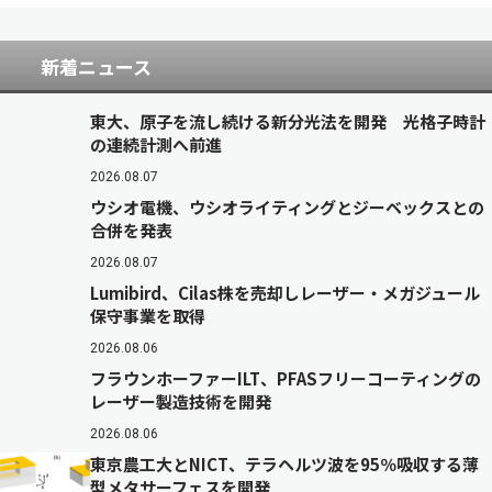
新着ニュース
東大、原子を流し続ける新分光法を開発 光格子時計
の連続計測へ前進
2026.08.07
ウシオ電機、ウシオライティングとジーベックスとの
合併を発表
2026.08.07
Lumibird、Cilas株を売却しレーザー・メガジュール
保守事業を取得
2026.08.06
フラウンホーファーILT、PFASフリーコーティングの
レーザー製造技術を開発
2026.08.06
東京農工大とNICT、テラヘルツ波を95％吸収する薄
型メタサーフェスを開発