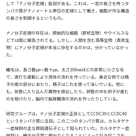
して「ナノ分子定規」仮説がある。これは，一定の長さを持つタ
ンパク質がナノメートル単位の定規として働き，細胞が作る構造
の長さを制御するというもの。
ナノ分子定規の存在は，原始的な細菌（原核生物）やウイルスな
どでは既に報告されてる。しかし，人間を含む高等生物（真核生
物）にナノ分子定規が本当に存在するのかは，分かっていなかっ
た。
繊毛は，長さ数㎛～数十㎛，太さ200㎚ほどの非常に小さな毛
で，波打ち運動により液体の流れを作っている。身近な例では精
子の尾の部分にあたり，精子はこれを使って泳いでいる。他に
も，気管に入り込んだ異物を排出したり，卵管の中を卵子が進む
のを助けたり，脳内で脳脊髄液の流れを作ったりしている。
研究グループは，ナノ分子定規の正体としてCCDC39とCCDC40
というタンパク質に注目。この二つのタンパク質は，カルタゲナ
ー症候群の主な原因遺伝子として知られていた。カルタゲナー症
候群は，繊毛が正常に動かなくなることによって引き起こされ