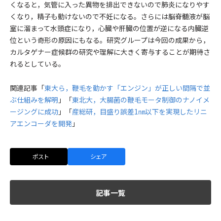
くなると，気管に入った異物を排出できないので肺炎になりやす
くなり，精子も動けないので不妊になる。さらには脳脊髄液が脳
室に溜まって水頭症になり，心臓や肝臓の位置が逆になる内臓逆
位という奇形の原因にもなる。研究グループは今回の成果から，
カルタゲナー症候群の研究や理解に大きく寄与することが期待さ
れるとしている。
関連記事「
東大ら，鞭毛を動かす「エンジン」が正しい間隔で並
ぶ仕組みを解明
」「
東北大，大腸菌の鞭毛モータ制御のナノイメ
ージングに成功
」「
産総研，目盛り誤差1㎚以下を実現したリニ
アエンコーダを開発
」
ポスト
シェア
記事一覧