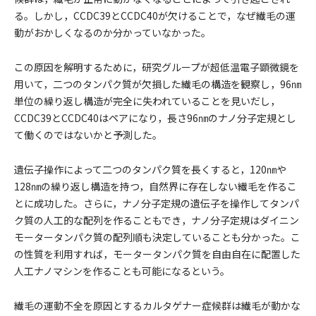
る。しかし，CCDC39とCCDC40が欠けることで，なぜ繊毛の運
動がおかしくなるのか分かっていなかった。
この原因を解明するために，研究グループが超低温電子顕微鏡を
用いて，二つのタンパク質が欠損した繊毛の構造を観察し，96㎚
単位の繰り返し構造が完全に失われていることを見いだし，
CCDC39とCCDC40はペアになり，長さ96㎚のナノ分子定規とし
て働くのではないかと予測した。
遺伝子操作によって二つのタンパク質を長くすると，120㎚や
128㎚の繰り返し構造を持つ，自然界に存在しない繊毛を作るこ
とに成功した。さらに，ナノ分子定規の遺伝子を操作してタンパ
ク質の人工的な配列を作ることもでき，ナノ分子定規はダイニン
モータータンパク質の配列順も決定していることも分かった。こ
の性質を利用すれば，モータータンパク質を自由自在に配置した
人工ナノマシンを作ることも可能になるという。
繊毛の運動不全を原因とするカルタゲナー症候群は繊毛が動かな