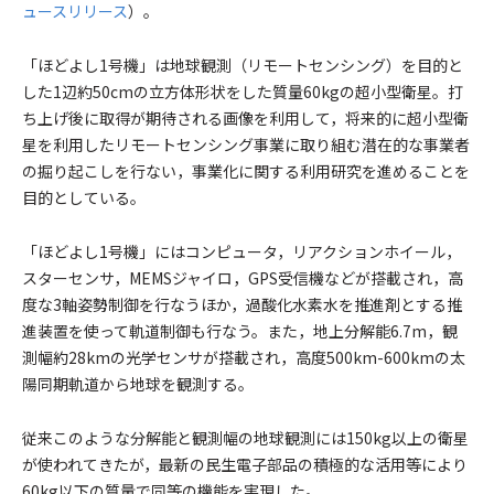
ュースリリース
）。
「ほどよし1号機」は地球観測（リモートセンシング）を目的と
した1辺約50cmの立方体形状をした質量60kgの超小型衛星。打
ち上げ後に取得が期待される画像を利用して，将来的に超小型衛
星を利用したリモートセンシング事業に取り組む潜在的な事業者
の掘り起こしを行ない，事業化に関する利用研究を進めることを
目的としている。
「ほどよし1号機」にはコンピュータ，リアクションホイール，
スターセンサ，MEMSジャイロ，GPS受信機などが搭載され，高
度な3軸姿勢制御を行なうほか，過酸化水素水を推進剤とする推
進装置を使って軌道制御も行なう。また，地上分解能6.7m，観
測幅約28kmの光学センサが搭載され，高度500km-600kmの太
陽同期軌道から地球を観測する。
従来このような分解能と観測幅の地球観測には150kg以上の衛星
が使われてきたが，最新の民生電子部品の積極的な活用等により
60kg以下の質量で同等の機能を実現した。