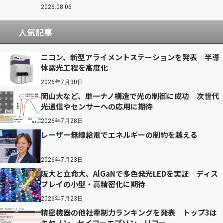
2026.08.06
人気記事
ニコン、新型アライメントステーションを発表 半導
体露光工程を高度化
2026年7月30日
岡山大など、単一ナノ構造で光の制御に成功 次世代
光通信やセンサーへの応用に期待
2026年7月28日
レーザー無線給電でエネルギーの制約を越える
2026年7月23日
阪大と立命大、AlGaNで多色発光LEDを実証 ディス
プレイの小型・高精密化に期待
2026年7月23日
精密機器の他社牽制力ランキングを発表 トップ3は
キヤノン、セイコーエプソン、リコー