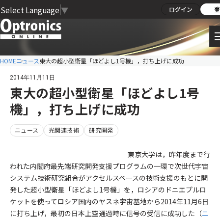
Select Language
▼
ログイン
登
HOME
ニュース
東大の超小型衛星「ほどよし1号機」，打ち上げに成功
2014年11月11日
東大の超小型衛星「ほどよし1号
機」，打ち上げに成功
ニュース
光関連技術
研究開発
東京大学は，昨年度まで行
われた内閣府最先端研究開発支援プログラムの一環で次世代宇宙
システム技術研究組合がアクセルスペースの技術支援のもとに開
発した超小型衛星「ほどよし1号機」を，ロシアのドニエプルロ
ケットを使ってロシア国内のヤスネ宇宙基地から2014年11月6日
に打ち上げ，最初の日本上空通過時に信号の受信に成功した（
ニ