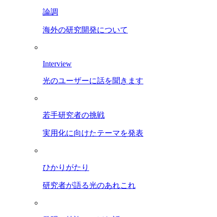
論調
海外の研究開発について
Interview
光のユーザーに話を聞きます
若手研究者の挑戦
実用化に向けたテーマを発表
ひかりがたり
研究者が語る光のあれこれ