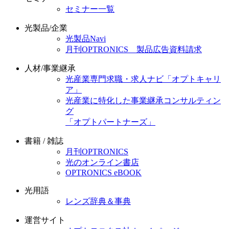
セミナー一覧
光製品/企業
光製品Navi
月刊OPTRONICS 製品広告資料請求
人材/事業継承
光産業専門求職・求人ナビ「オプトキャリ
ア」
光産業に特化した事業継承コンサルティン
グ
「オプトパートナーズ」
書籍 / 雑誌
月刊OPTRONICS
光のオンライン書店
OPTRONICS eBOOK
光用語
レンズ辞典＆事典
運営サイト