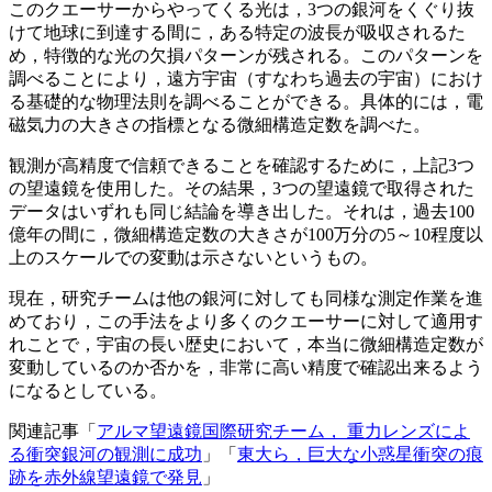
このクエーサーからやってくる光は，3つの銀河をくぐり抜
けて地球に到達する間に，ある特定の波長が吸収されるた
め，特徴的な光の欠損パターンが残される。このパターンを
調べることにより，遠方宇宙（すなわち過去の宇宙）におけ
る基礎的な物理法則を調べることができる。具体的には，電
磁気力の大きさの指標となる微細構造定数を調べた。
観測が高精度で信頼できることを確認するために，上記3つ
の望遠鏡を使用した。その結果，3つの望遠鏡で取得された
データはいずれも同じ結論を導き出した。それは，過去100
億年の間に，微細構造定数の大きさが100万分の5～10程度以
上のスケールでの変動は示さないというもの。
現在，研究チームは他の銀河に対しても同様な測定作業を進
めており，この手法をより多くのクエーサーに対して適用す
れことで，宇宙の長い歴史において，本当に微細構造定数が
変動しているのか否かを，非常に高い精度で確認出来るよう
になるとしている。
関連記事「
アルマ望遠鏡国際研究チーム， 重力レンズによ
る衝突銀河の観測に成功
」「
東大ら，巨大な小惑星衝突の痕
跡を赤外線望遠鏡で発見
」