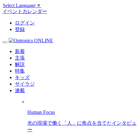
Select Language
▼
イベントカレンダー
ログイン
登録
新着
主張
解説
特集
キッズ
サイラジ
連載
Human Focus
光の現場で働く「人」に焦点を当てたインタビュ
ー