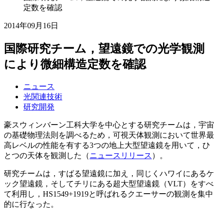
定数を確認
2014年09月16日
国際研究チーム，望遠鏡での光学観測
により微細構造定数を確認
ニュース
光関連技術
研究開発
豪スウィンバーン工科大学を中心とする研究チームは，宇宙
の基礎物理法則を調べるため，可視天体観測において世界最
高レベルの性能を有する3つの地上大型望遠鏡を用いて，ひ
とつの天体を観測した（
ニュースリリース
）。
研究チームは，すばる望遠鏡に加え，同じくハワイにあるケ
ック望遠鏡，そしてチリにある超大型望遠鏡（VLT）をすべ
て利用し，HS1549+1919と呼ばれるクエーサーの観測を集中
的に行なった。