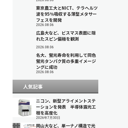
2026.08.06
東京農工大とNICT、テラヘルツ
波を95％吸収する薄型メタサー
フェスを開発
2026.08.06
広島大など、ビスマス表面に隠
れたスピン偏極を観測
2026.08.06
名大、蛍光寿命を利用して同色
蛍光タンパク質の多重イメージ
ングに成功
2026.08.06
人気記事
ニコン、新型アライメントステ
ーションを発表 半導体露光工
程を高度化
2026年7月30日
岡山大など、単一ナノ構造で光