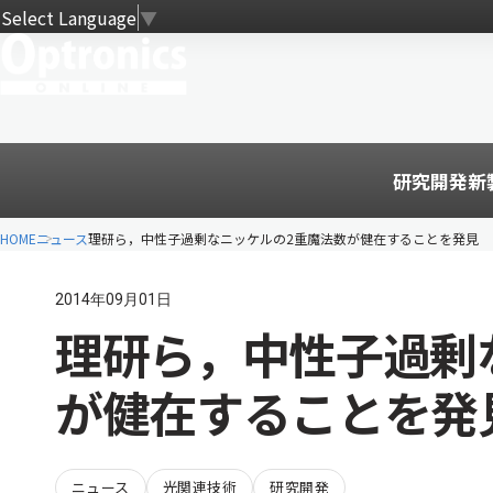
Select Language
▼
研究開発
新
HOME
ニュース
理研ら，中性子過剰なニッケルの2重魔法数が健在することを発見
2014年09月01日
理研ら，中性子過剰
が健在することを発
ニュース
光関連技術
研究開発