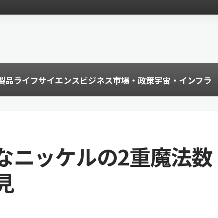
製品
ライフサイエンス
ビジネス
市場・政策
宇宙・インフラ
なニッケルの2重魔法数
見