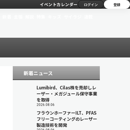
イベントカレンダー
ログイン
登録
新着
主張
解説
特集
キッズ
サイラジ
連載
新着ニュース
Lumibird、Cilas株を売却しレ
ーザー・メガジュール保守事業
を取得
2026.08.06
フラウンホーファーILT、PFAS
フリーコーティングのレーザー
製造技術を開発