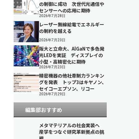
の制御に成功 次世代光通信や
センサーへの応用に期待
2026年7月28日
レーザー無線給電でエネルギー
の制約を越える
2026年7月23日
阪大と立命大、AlGaNで多色発
光LEDを実証 ディスプレイの
小型・高精密化に期待
2026年7月23日
精密機器の他社牽制力ランキン
グを発表 トップ3はキヤノン、
セイコーエプソン、リコー
2026年7月29日
編集部おすすめ
メタマテリアルの社会実装へ
産学をつなぐ研究革新拠点の挑
戦