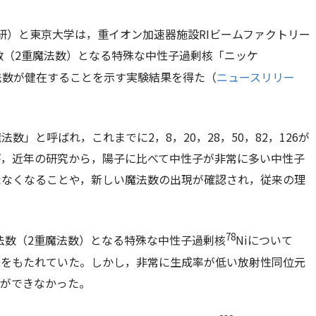
研）と東京大学は，重イオン加速器施設RIビームファクトリー
数（2重魔法数）となる特殊な中性子過剰核「ニッケ
法数が健在することを示す実験結果を得た（
ニュースリリー
」と呼ばれ，これまでに2，8，20，28，50，82，126が
が，近年の研究から，陽子に比べて中性子が非常に多い中性子
たなくなることや，新しい魔法数の出現が確認され，従来の理
78
法数（2重魔法数）となる特殊な中性子過剰核
Niについて
味をもたれていた。しかし，非常に生成率が低い放射性同位元
とができなかった。