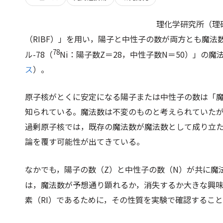
理化学研究所（理
（RIBF）」を用い，陽子と中性子の数が両方とも魔法
78
ル-78（
Ni：陽子数
Z
＝28，中性子数
N
＝50）」の魔
ス
）。
原子核がとくに安定になる陽子または中性子の数は「魔法数
知られている。魔法数は不変のものと考えられていた
過剰原子核では，既存の魔法数が魔法数として成り立
論を覆す可能性が出てきている。
なかでも，陽子の数（
Z
）と中性子の数（
N
）が共に魔
は，魔法数が予想通り顕れるか，消失するか大きな興
素（RI）であるために，その性質を実験で確認するこ