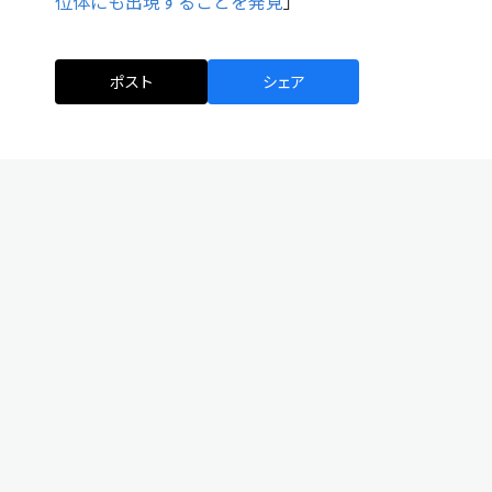
位体にも出現することを発見
」
ポスト
シェア