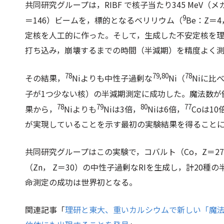
共同研究グループは，RIBF で核子当たり345 MeV
9
＝146）ビームを，標的となるベリリウム（
Be：
Z
＝4
定核を人工的に作った。そして，生成した不安定核を理研
打ち込み，崩壊するまでの時間（半減期）を精度よく
78
79,80
78
その結果，
Niよりも中性子過剰な
Ni（
Niに比
子が1つ少ない核）の半減期測定に成功した。魔法数が
78
79
80
77
果から，
Niよりも
Niは3倍，
Niは6倍，
Coは1
が実現していることを示す最初の実験結果を得ること
共同研究グループはこの実験で，コバルト（Co，
Z
＝2
（Zn，
Z
＝30）の中性子過剰なRIを生成し，計20種
命測定の成功は世界初となる。
関連記事「
理研と東大、重いカルシウムで新しい「魔法