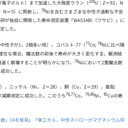
238
（メガ電子ボルト）まで加速した大強度ウラン（
U：
Z
＝92，
N
78
，
N
＝5）に照射し，
Niを含むさまざまな中性子過剰な不安
が独自に開発した寿命測定装置「WAS3ABi（ワサビ）」に
測定した。
77
78
べ中性子が1，2個多い核），コバルト-77（
Co;
Niに比べ陽
健在な場合，魔法数の前後で寿命が大きく変化する。観測結
78
0倍速く崩壊することが明らかになり，
Niにおいて2重魔法数
に成功した。
7），ニッケル（Ni，
Z
＝28），銅（Cu，
Z
＝29），亜鉛
76,77
79,80
81
の半減期測定に成功した。このうち
Co，
Ni，
Cuの寿
数」34を発見
」「
東工大ら，中性子ハローがマグネシウム同