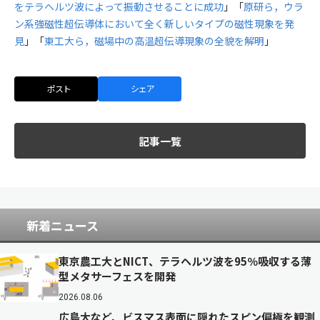
をテラヘルツ波によって振動させることに成功
」「
原研ら，ウラ
ン系強磁性超伝導体において全く新しいタイプの磁性現象を発
見
」「
東工大ら，磁場中の高温超伝導現象の全貌を解明
」
ポスト
シェア
記事一覧
新着ニュース
東京農工大とNICT、テラヘルツ波を95％吸収する薄
型メタサーフェスを開発
2026.08.06
広島大など、ビスマス表面に隠れたスピン偏極を観測