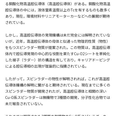
る銅酸化物高温超伝導体（高温超伝導体）がある。銅酸化物高温
超伝導体の中には，液体窒素温度以上のTcを有するものも数多く
あり，現在，環境材料やリニアモーターカーなどへの展開が期待
されている。
しかし，高温超伝導体の発現機構は未だ完全には解明されていな
いが，近年，高温超伝導体の母体と似通った物理的性質（物性）
をもつスピンラダー物質が提案された。この物質は，高温超伝導
体内で超伝導発現の中心的な役割を果たすCu-O2シートを単純化
した梯子（ラダー）状の構造を有しており，キャリアドーピング
による超伝導相の出現が理論的に指摘されている。
したがって，スピンラダーの物性が解明されれば，これが高温超
伝導体機構の解明に繋がると期待されている。現在までに多くの
スピンラダー物質が開発されたが，高温超伝導体と相関の深い
Cu-O系スピンラダーは無機物で3種類の開発，分子性化合物では
未だ報告されていない。