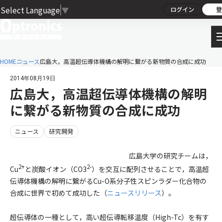
Select Language
▼
ログイン
登
HOME
ニュース
広島大，高温超伝導体機構の解明に繋がる新物質の合成に成功
2014年08月19日
広島大，高温超伝導体機構の解明
に繋がる新物質の合成に成功
ニュース
研究開発
広島大学の研究チームは，
2+
2-
Cu
と炭酸イオン（CO3
）を交互に配列させることで，高温超
伝導体機構の解明に繋がるCu-O系分子性スピンラダー化合物の
合成に世界で初めて成功した（
ニュースリリース
）。
超伝導体の一種として，高い超伝導転移温度（High-Tc）を有す