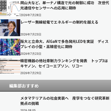
岡山大など、単一ナノ構造で光の制御に成功 次世代
光通信やセンサーへの応用に期待
2026年7月28日
レーザー無線給電でエネルギーの制約を越える
2026年7月23日
阪大と立命大、AlGaNで多色発光LEDを実証 ディス
プレイの小型・高精密化に期待
2026年7月23日
精密機器の他社牽制力ランキングを発表 トップ3は
キヤノン、セイコーエプソン、リコー
2026年7月29日
編集部おすすめ
メタマテリアルの社会実装へ 産学をつなぐ研究革新
拠点の挑戦
2026.08.05