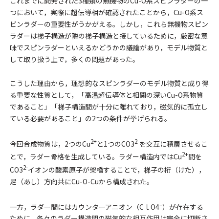
これまでに開発された3種類の無機物のCu-O系スピンラダーの一
つにおいて，実際に超伝導相が確認されたことから，Cu-O系ス
ピンラダーの重要性がうかがえる。しかし，これら無機物スピン
ラダーは梯子構造が隣の梯子構造と接しているために，厳密な意
味でスピンラダーといえるかどうかの議論があり，モデル物質と
して取り扱う上で，多くの問題があった。
こうした理由から，理想的なスピンラダーのモデル物質と成り得
る重要な性質として，「高温超伝導体と相関の深いCu-O系物質
であること」「梯子構造間が十分に離れており，磁気的に孤立し
ている必要があること」の2つの条件が挙げられる。
2+
2-
今回合成物質は，2つのCu
と1つのCO3
を交互に積層させるこ
2+
とで，ラダー骨格を生成している。ラダー構造内ではCu
間を
2-
CO3
イオンの酸素原子が架橋することで，梯子の桁（けた），
足（あし）方向共にCu-O-Cuから構成された。
–
一方，ラダー間にはカウンターアニオン（CｌO4
）が存在する
ために，各々のラダー構造間の磁気的な相互作用は完全に切断さ