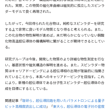
れた。実際，この物質の磁化率曲線は磁気的に孤立したスピンラ
ダーモデルで良く再現された。
したがって，今回得られた化合物は，純粋なスピンラダーを研究
する上で非常に良いモデル物質となり得ると考えられる。また，
この化合物の物性解明が進めば，未だ明らかになっていない銅酸
化物高温超伝導体の機構解明に繋がることが期待できるとしてい
る。
研究グループは今後，開発した物質のより詳細な物性測定を行な
い，基底状態や磁気構造の解明を進める。また，スピンラダー物
質はキャリアドーピングによる超伝導相の出現が理論的に指摘さ
れていることから，本系へのキャリアドーピングを目指す。これ
により，新種の超伝導体である分子性スピンラダー超伝導体の合
成を目標にするとしている。
関連記事「
理研ら，超伝導回路を用いたパラメトロンによる量子
ビット高精度読出しに成功
」「
東大ら，超伝導体の電子対の密度