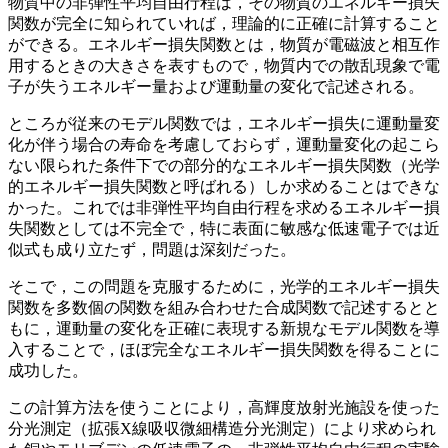
物質中の非弾性平均自由行程は，その物質のエネルギー損失
関数が完全に知られていれば，理論的に正確に計算すること
ができる。エネルギー損失関数とは，物質が電磁波と相互作
用するときの大きさを表すもので，物質内での散乱現象で電
子が失うエネルギー量および運動量の変化で記述される。
ところが従来のモデル関数では，エネルギー損失に運動量変
化が伴う場合の寿命を考慮しておらず，運動量変化の起こら
ない限られた条件下での部分的なエネルギー損失関数（光学
的エネルギー損失関数と呼ばれる）しか求めることはできな
かった。これでは非弾性平均自由行程を求めるエネルギー損
失関数としては不完全で，特に表面に敏感な低速電子では近
似式も成り立たず，問題は深刻だった。
そこで，この問題を克服するために，光学的エネルギー損失
関数を多数個の関数を組み合わせた合成関数で記述するとと
もに，運動量の変化を正確に表現する新規なモデル関数を導
入することで，ほぼ完全なエネルギー損失関数を得ることに
成功した。
この計算方法を使うことにより，高輝度放射光施設を使った
分光測定（拡張X線吸収微細構造分光測定）により求められ