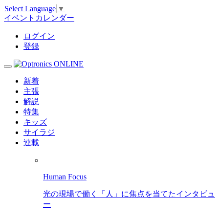
Select Language
▼
イベントカレンダー
ログイン
登録
新着
主張
解説
特集
キッズ
サイラジ
連載
Human Focus
光の現場で働く「人」に焦点を当てたインタビュ
ー