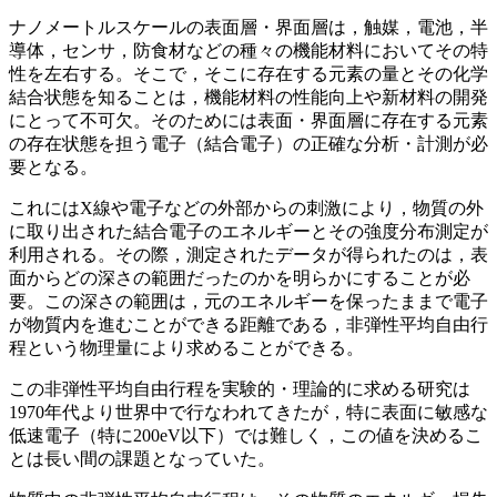
ナノメートルスケールの表面層・界面層は，触媒，電池，半
導体，センサ，防食材などの種々の機能材料においてその特
性を左右する。そこで，そこに存在する元素の量とその化学
結合状態を知ることは，機能材料の性能向上や新材料の開発
にとって不可欠。そのためには表面・界面層に存在する元素
の存在状態を担う電子（結合電子）の正確な分析・計測が必
要となる。
これにはX線や電子などの外部からの刺激により，物質の外
に取り出された結合電子のエネルギーとその強度分布測定が
利用される。その際，測定されたデータが得られたのは，表
面からどの深さの範囲だったのかを明らかにすることが必
要。この深さの範囲は，元のエネルギーを保ったままで電子
が物質内を進むことができる距離である，非弾性平均自由行
程という物理量により求めることができる。
この非弾性平均自由行程を実験的・理論的に求める研究は
1970年代より世界中で行なわれてきたが，特に表面に敏感な
低速電子（特に200eV以下）では難しく，この値を決めるこ
とは長い間の課題となっていた。