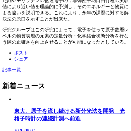
た銅やモリブデンの低速電子の，非弾性平均自由行程の実験
値により近い値を理論的に予測し，そのエネルギーと物質に
よる違いを説明できる。これにより，永年の課題に対する解
決法の糸口を示すことが出来た。
研究グループはこの研究によって，電子を使って原子数層レ
ベルの物質表層の元素の定量分析・化学結合状態分析を行な
う際の正確さを向上させることが可能になったとしている。
ポスト
シェア
記事一覧
新着ニュース
東大、原子を流し続ける新分光法を開発 光
格子時計の連続計測へ前進
2026.08.07