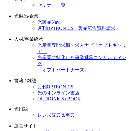
セミナー一覧
光製品/企業
光製品Navi
月刊OPTRONICS 製品広告資料請求
人材/事業継承
光産業専門求職・求人ナビ「オプトキャリ
ア」
光産業に特化した事業継承コンサルティン
グ
「オプトパートナーズ」
書籍 / 雑誌
月刊OPTRONICS
光のオンライン書店
OPTRONICS eBOOK
光用語
レンズ辞典＆事典
運営サイト