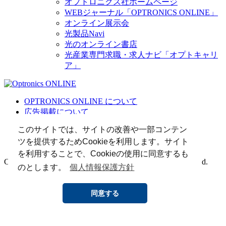
オプトロニクス社ホームページ
WEBジャーナル「OPTRONICS ONLINE」
オンライン展示会
光製品Navi
光のオンライン書店
光産業専門求職・求人ナビ「オプトキャリ
ア」
OPTRONICS ONLINE について
広告掲載について
運営会社
このサイトでは、サイトの改善や一部コンテン
個人情報
ツを提供するためCookieを利用します。サイト
光関連リンク集
を利用することで、Cookieの使用に同意するも
Copyright (C) 2025 The Optronics Co., Ltd. All rights reserved.
のとします。
個人情報保護方針
同意する