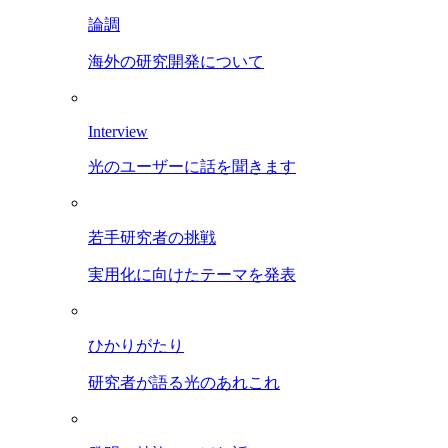
論調
海外の研究開発について
Interview
光のユーザーに話を聞きます
若手研究者の挑戦
実用化に向けたテーマを発表
ひかりがたり
研究者が語る光のあれこれ