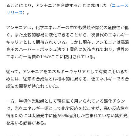
ることにより，アンモニアを合成することに成功した（
ニュース
リリース
）。
アンモニアは，化学エネルギーの中でも燃焼や爆発の危険性が低
く，また比較的容易に液化できることから，次世代のエネルギー
キャリアとして期待されている。しかし現在，アンモニアは高温
高圧のハーバー・ボッシュ法で工業的に製造されており，世界の
エネルギー消費の1%がここに使用されている。
従って，アンモニアをエネルギーキャリアとして有効に用いるた
めには，従来の合成法とは根本的に異なる，低エネルギーでの合
成法の開発が待たれていた。
一方，半導体光触媒として現在広く用いられている酸化チタン
は，光をエネルギー源として化学反応を起こすが，高い反応性を
得るためには太陽光中に僅か5%程度しか含まれていない紫外光
を用いる必要がある。