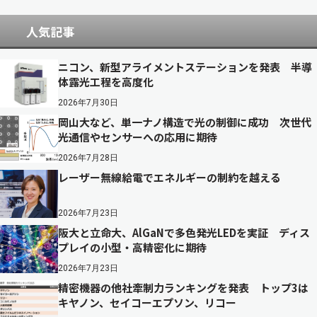
人気記事
ニコン、新型アライメントステーションを発表 半導
体露光工程を高度化
2026年7月30日
岡山大など、単一ナノ構造で光の制御に成功 次世代
光通信やセンサーへの応用に期待
2026年7月28日
レーザー無線給電でエネルギーの制約を越える
2026年7月23日
阪大と立命大、AlGaNで多色発光LEDを実証 ディス
プレイの小型・高精密化に期待
2026年7月23日
精密機器の他社牽制力ランキングを発表 トップ3は
キヤノン、セイコーエプソン、リコー