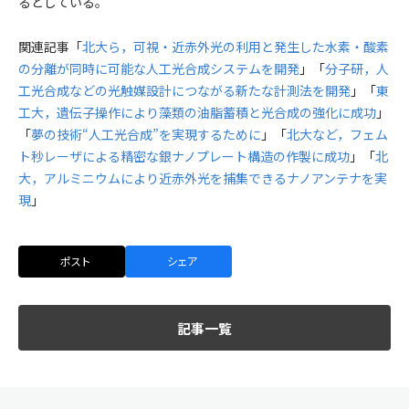
るとしている。
関連記事「
北大ら，可視・近赤外光の利用と発生した水素・酸素
の分離が同時に可能な人工光合成システムを開発
」「
分子研，人
工光合成などの光触媒設計につながる新たな計測法を開発
」「
東
工大，遺伝子操作により藻類の油脂蓄積と光合成の強化に成功
」
「
夢の技術“人工光合成”を実現するために
」「
北大など，フェム
ト秒レーザによる精密な銀ナノプレート構造の作製に成功
」「
北
大，アルミニウムにより近赤外光を捕集できるナノアンテナを実
現
」
ポスト
シェア
記事一覧