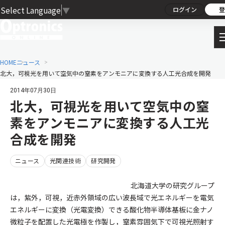
Select Language
▼
ログイン
登
HOME
ニュース
北大，可視光を用いて空気中の窒素をアンモニアに変換する人工光合成を開発
2014年07月30日
北大，可視光を用いて空気中の窒
素をアンモニアに変換する人工光
合成を開発
ニュース
光関連技術
研究開発
北海道大学の研究グループ
は，紫外，可視，近赤外領域の広い波長域で光エネルギーを電気
エネルギーに変換（光電変換）できる酸化物半導体基板に金ナノ
微粒子を配置した光電極を作製し，窒素雰囲気下で可視光照射す