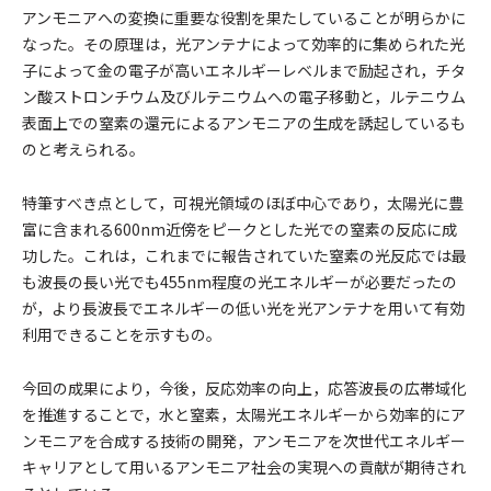
アンモニアへの変換に重要な役割を果たしていることが明らかに
なった。その原理は，光アンテナによって効率的に集められた光
子によって金の電子が高いエネルギーレベルまで励起され，チタ
ン酸ストロンチウム及びルテニウムへの電子移動と，ルテニウム
表面上での窒素の還元によるアンモニアの生成を誘起しているも
のと考えられる。
特筆すべき点として，可視光領域のほぼ中心であり，太陽光に豊
富に含まれる600nm近傍をピークとした光での窒素の反応に成
功した。これは，これまでに報告されていた窒素の光反応では最
も波長の長い光でも455nm程度の光エネルギーが必要だったの
が，より長波長でエネルギーの低い光を光アンテナを用いて有効
利用できることを示すもの。
今回の成果により，今後，反応効率の向上，応答波長の広帯域化
を推進することで，水と窒素，太陽光エネルギーから効率的にア
ンモニアを合成する技術の開発，アンモニアを次世代エネルギー
キャリアとして用いるアンモニア社会の実現への貢献が期待され