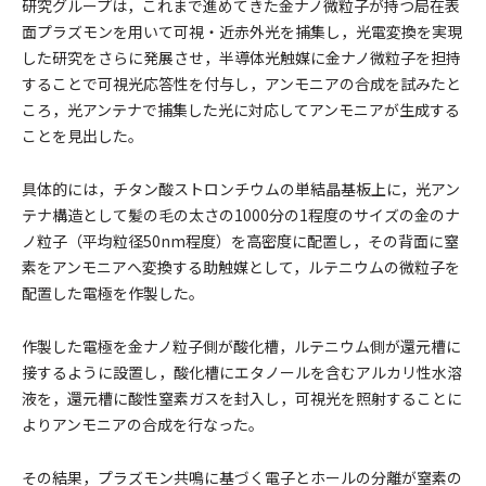
研究グループは，これまで進めてきた金ナノ微粒子が持つ局在表
面プラズモンを用いて可視・近赤外光を捕集し，光電変換を実現
した研究をさらに発展させ，半導体光触媒に金ナノ微粒子を担持
することで可視光応答性を付与し，アンモニアの合成を試みたと
ころ，光アンテナで捕集した光に対応してアンモニアが生成する
ことを見出した。
具体的には，チタン酸ストロンチウムの単結晶基板上に，光アン
テナ構造として髪の毛の太さの1000分の1程度のサイズの金のナ
ノ粒子（平均粒径50nm程度）を高密度に配置し，その背面に窒
素をアンモニアへ変換する助触媒として，ルテニウムの微粒子を
配置した電極を作製した。
作製した電極を金ナノ粒子側が酸化槽，ルテニウム側が還元槽に
接するように設置し，酸化槽にエタノールを含むアルカリ性水溶
液を，還元槽に酸性窒素ガスを封入し，可視光を照射することに
よりアンモニアの合成を行なった。
その結果，プラズモン共鳴に基づく電子とホールの分離が窒素の