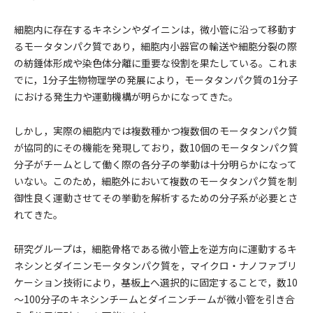
細胞内に存在するキネシンやダイニンは，微小管に沿って移動す
るモータタンパク質であり，細胞内小器官の輸送や細胞分裂の際
の紡錘体形成や染色体分離に重要な役割を果たしている。これま
でに，1分子生物物理学の発展により，モータタンパク質の1分子
における発生力や運動機構が明らかになってきた。
しかし，実際の細胞内では複数種かつ複数個のモータタンパク質
が協同的にその機能を発現しており，数10個のモータタンパク質
分子がチームとして働く際の各分子の挙動は十分明らかになって
いない。このため，細胞外において複数のモータタンパク質を制
御性良く運動させてその挙動を解析するための分子系が必要とさ
れてきた。
研究グループは，細胞骨格である微小管上を逆方向に運動するキ
ネシンとダイニンモータタンパク質を，マイクロ・ナノファブリ
ケーション技術により，基板上へ選択的に固定することで，数10
～100分子のキネシンチームとダイニンチームが微小管を引き合