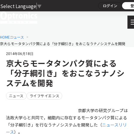
Select Language
▼
ログイン
登
HOME
ニュース
京大らモータタンパク質による「分子綱引き」をおこなうナノシステムを開発
2014年06月18日
京大らモータタンパク質による
「分子綱引き」をおこなうナノシ
ステムを開発
ニュース
ライフサイエンス
京都大学の研究グループは
法政大学らと共同で，細胞内に存在するモータタンパク質による
「分子綱引き」を行なうナノシステムを開発した（
ニュースリリ
ース
）。