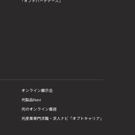
「オプトパートナーズ」
オンライン展示会
光製品Navi
光のオンライン書店
光産業専門求職・求人ナビ「オプトキャリア」