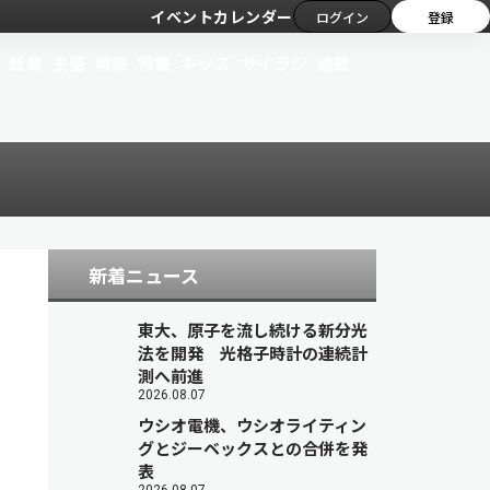
イベントカレンダー
ログイン
登録
新着
主張
解説
特集
キッズ
サイラジ
連載
新着ニュース
東大、原子を流し続ける新分光
法を開発 光格子時計の連続計
測へ前進
2026.08.07
ウシオ電機、ウシオライティン
グとジーベックスとの合併を発
表