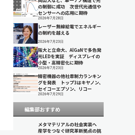
岡山大など、単一ナノ構造で光
の制御に成功 次世代光通信や
センサーへの応用に期待
2026年7月28日
レーザー無線給電でエネルギー
の制約を越える
2026年7月23日
阪大と立命大、AlGaNで多色発
光LEDを実証 ディスプレイの
小型・高精密化に期待
2026年7月23日
精密機器の他社牽制力ランキン
グを発表 トップ3はキヤノン、
セイコーエプソン、リコー
2026年7月29日
編集部おすすめ
メタマテリアルの社会実装へ
産学をつなぐ研究革新拠点の挑