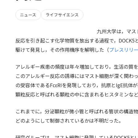
ニュース
ライフサイエンス
九州大学は，マス
反応を引き起こす化学物質を放出する過程で，DOCK
駆けて発見し，その作用機序を解明した（
プレスリリ
アレルギー疾患の頻度は年々増加しており，生活の質
このアレルギー反応の誘導にはマスト細胞が深く関わっ
の受容体であるFcεRIを発現しており，抗原とIgE
顆粒反応と呼ばれる顆粒の中に含まれるヒスタミンな
これまでに，分泌顆粒が微小管と呼ばれる管状の構造
どのようにして制御されているかは不明だった。
研究グループは，マスト細胞に発現しているDOCK5