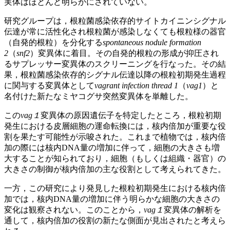
実体はほとんど明らかにされていない。
研究グループは，根粒菌感染依存的サイトカイニンシグナル
伝達が常に活性化され根粒菌が感染しなくても根粒様の器官
（自発的根粒）を分化する
spontaneous nodule formation
2
（
snf2
）変異体に着目。その自発的根粒の形成が抑圧され
るサプレッサー変異体のスクリーニングを行なった。その結
果，根粒菌感染依存的シグナル伝達以降の根粒初期発生過程
に関与する変異体として
vagrant infection thread 1
（
vag1
）と
名付けた新たなミヤコグサ突然変異体を単離した。
この
vag１
変異体の原因遺伝子を特定したところ，根粒初期
発生における皮層細胞の運命転換には，核内倍加が重要な役
割を果たす可能性が示唆された。これまで植物では，核内倍
加の際には核内DNA量の増加に伴って，細胞の大きさも増
大することが知られており，細胞（もしくは組織・器官）の
大きさの制御が核内倍加の主な役割として考えられてきた。
一方，この研究により発見した根粒初期発生における核内倍
加では，核内DNA量の増加に伴う明らかな細胞の大きさの
変化は観察されない。このことから，
vag１
変異体の解析を
通して，核内倍加の役割の新たな側面が見出されたと考えら