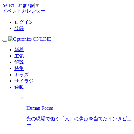
Select Language
▼
イベントカレンダー
ログイン
登録
新着
主張
解説
特集
キッズ
サイラジ
連載
Human Focus
光の現場で働く「人」に焦点を当てたインタビュ
ー