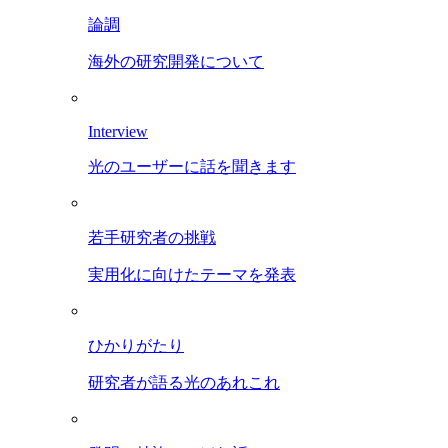
論調
海外の研究開発について
Interview
光のユーザーに話を聞きます
若手研究者の挑戦
実用化に向けたテーマを発表
ひかりがたり
研究者が語る光のあれこれ