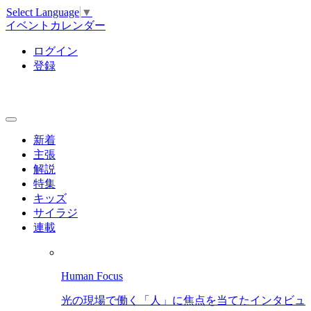
Select Language
▼
イベントカレンダー
ログイン
登録
新着
主張
解説
特集
キッズ
サイラジ
連載
Human Focus
光の現場で働く「人」に焦点を当てたインタビュ