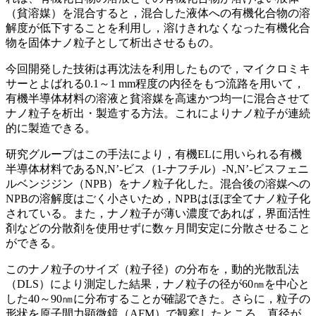
（貧溶媒）を混合すると，混合した液体への有機化合物の溶
解度が低下することを利用し，溶けきれなくなった有機化合
物を固体ナノ粒子として析出させるもの。
今回開発した技術は再沈法を利用したもので，マイクロミキ
サーとよばれる0.1～1 mm程度の内径をもつ流路を用いて，
有機半導体材料の溶液と貧溶媒を高速かつ均一に混合させて
ナノ粒子を析出・製造する方法。これによりナノ粒子が連続
的に製造できる。
研究グループはこの手法により，有機ELに用いられる有機
半導体材料であるN,N’-ビス（1-ナフチル）-N,N’-ビスフェニ
ルベンジジン（NPB）をナノ粒子化した。混合後の溶媒への
NPBの溶解度はごく小さいため，NPBはほぼ全てナノ粒子化
されている。また，ナノ粒子が薄い濃度であれば，界面活性
剤などの分散剤を使用せずに数ヶ月間安定に分散させること
ができる。
このナノ粒子のサイズ（粒子径）の分布を，動的光散乱法
（DLS）により測定した結果，ナノ粒子の径が60㎚を中心と
した40～90㎚に分布することが確認できた。さらに，粒子の
形状を原子間力顕微鏡（AFM）で観察したところ，直径が