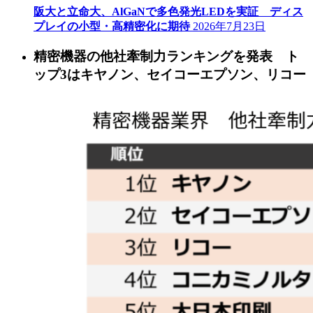
阪大と立命大、AlGaNで多色発光LEDを実証 ディス
プレイの小型・高精密化に期待
2026年7月23日
精密機器の他社牽制力ランキングを発表 ト
ップ3はキヤノン、セイコーエプソン、リコー