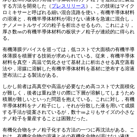
する方法を開発した（
プレスリリース
）。この技術はマイク
ロミキサーと呼ばれる細い混合流路を使い，有機半導体材料
の溶液と，有機半導体材料が溶けない液体を急速に混合し，
ナノメートルサイズの粒子を析出させるもの。これにより，
厚さ数㎚の有機半導体材料の板状ナノ粒子が連続的に得られ
る。
有機薄膜デバイスを巡っては，低コストで大面積の有機半導
体薄膜を積層する技術が求められている。従来，有機半導体
材料を真空・高温で気化させて基材上に析出させる真空蒸着
法や，溶媒に溶解した有機半導体材料を基材に塗布する溶液
塗布法による製法がある。
しかし前者は高真空や高温が必要なため高コストで大面積化
が難しく，後者は重ね塗りの際に下層が溶解してしまうため
積層が難しいといった問題を抱えている。これに対し，有機
半導体材料をナノ粒子にし，それが分散した液を用いて成膜
する手法が提案されているが，数十㎚よりもサイズの小さな
ナノ粒子を量産することは困難だった。
有機化合物をナノ粒子化する方法の一つに再沈法がある。こ
れは、有機化合物の溶液とその有機化合物が溶けない液体