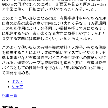
約60㎚の円形であるのに対し，断面図を見ると厚さは2～3㎚
と非常に薄く，円板に近い形状であることが分かった。
このように薄い形状になるのは，有機半導体材料であるNBP
自身の結晶の成長速度が方向により大きく異なる（芳香環同
士の相互作用により，分子同士が長軸を揃えて束になるよう
に配列するため，束が太くなる方向に成長しやすく，それと
直交する方向には成長しにくい）ためと考えられる。
このような薄い板状の有機半導体材料ナノ粒子からなる薄膜
を積層することにより，柔軟で薄いディスプレイや照明，有
機太陽電池など有機薄膜デバイスの高性能化への貢献が期待
される。研究グループは成膜試験を進めと共に，有機薄膜デ
バイスとしての性能評価を行ない，5年以内の実用化に向け
て開発を進める。
ポスト
シェア
記事一覧