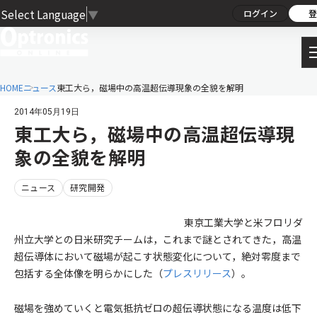
Select Language
▼
ログイン
登
HOME
ニュース
東工大ら，磁場中の高温超伝導現象の全貌を解明
2014年05月19日
東工大ら，磁場中の高温超伝導現
象の全貌を解明
ニュース
研究開発
東京工業大学と米フロリダ
州立大学との日米研究チームは，これまで謎とされてきた，高温
超伝導体において磁場が起こす状態変化について，絶対零度まで
包括する全体像を明らかにした（
プレスリリース
）。
磁場を強めていくと電気抵抗ゼロの超伝導状態になる温度は低下