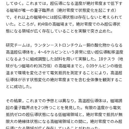
してゆく。これまでは，超伝導になる温度が絶対零度まで低下す
る磁場が唯一の量子臨界点（絶対零度で状態変化を起こす点）
で，それ以上の磁場中には超伝導状態は存在しないと考えられて
いた。ところが，約4倍の高磁場まで，絶対零度でのみ超伝導状
態になる領域が広く存在していることを実験で突き止めた。
研究チームは，ランタン－ストロンチウム－銅の酸化物からなる
高温超伝導体を，4～6ケルビンという非常に低い超伝導転移温度
になるように組成調整した試料を用いて実験した。18テスラ（地
球がもつ磁場の約36万倍）の高磁場までと，0.09ケルビンの極低
温まで環境を変化させて電気抵抗を測定することにより，高温超
伝導体が示す状態変化の絶対零度までを含む全体像を観測するこ
とに成功した。
その結果，これまでの予想とは異なり，高温超伝導体は，磁場誘
起の量子臨界点を2つ持つことを発見した。有限の温度から電気
抵抗ゼロの超伝導状態になる低磁場領域と，絶対零度で抵抗が無
限大の絶縁体状態になる高磁場領域との間に，絶対零度でのみ超
伝導になる領域が広く存在していることがわかった。