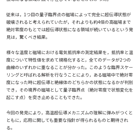
従来は，1つ目の量子臨界点の磁場によって完全に超伝導状態が
破壊されると考えられていたが，それよりも約4倍の高磁場まで
絶対零度のもとでは超伝導状態になる領域が続いているという発
見は，驚くべき結果。
様々な温度と磁場における電気抵抗率の測定結果を，抵抗率と温
度について特性値を求めて規格化すると，全てのデータが2つの
曲線のいずれかに重なることが分かった。このような臨界スケー
リングと呼ばれる解析を行なうことにより，ある磁場中で絶対零
度になった時に超伝導と絶縁体のどちらかの状態になるかが判別
でき，その境界の磁場として量子臨界点（絶対零度で状態変化を
起こす点）を突き止めることもできた。
今回の発見により，高温超伝導メカニズムの理解に弾みがつくと
ともに，応用に関しても重要な指針が得られるものと期待され
る。