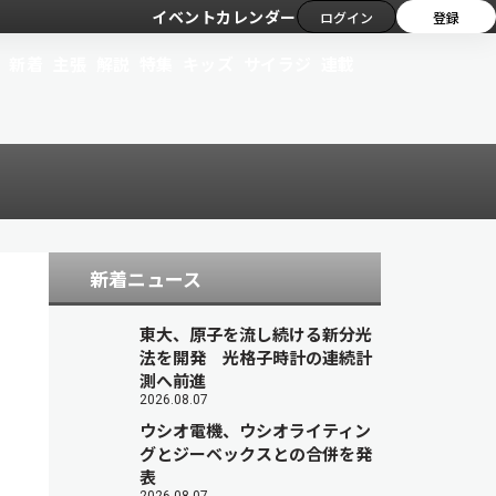
イベントカレンダー
ログイン
登録
新着
主張
解説
特集
キッズ
サイラジ
連載
新着ニュース
東大、原子を流し続ける新分光
法を開発 光格子時計の連続計
測へ前進
2026.08.07
ウシオ電機、ウシオライティン
グとジーベックスとの合併を発
表