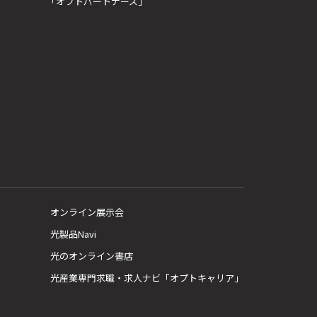
「オプトパートナーズ」
オンライン展示会
光製品Navi
光のオンライン書店
光産業専門求職・求人ナビ「オプトキャリア」