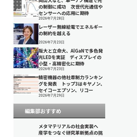
岡山大など、単一ナノ構造で光
の制御に成功 次世代光通信や
センサーへの応用に期待
2026年7月28日
レーザー無線給電でエネルギー
の制約を越える
2026年7月23日
阪大と立命大、AlGaNで多色発
光LEDを実証 ディスプレイの
小型・高精密化に期待
2026年7月23日
精密機器の他社牽制力ランキン
グを発表 トップ3はキヤノン、
セイコーエプソン、リコー
2026年7月29日
編集部おすすめ
メタマテリアルの社会実装へ
産学をつなぐ研究革新拠点の挑