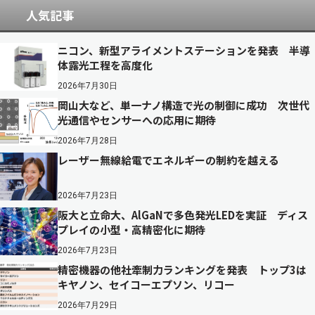
人気記事
ニコン、新型アライメントステーションを発表 半導
体露光工程を高度化
2026年7月30日
岡山大など、単一ナノ構造で光の制御に成功 次世代
光通信やセンサーへの応用に期待
2026年7月28日
レーザー無線給電でエネルギーの制約を越える
2026年7月23日
阪大と立命大、AlGaNで多色発光LEDを実証 ディス
プレイの小型・高精密化に期待
2026年7月23日
精密機器の他社牽制力ランキングを発表 トップ3は
キヤノン、セイコーエプソン、リコー
2026年7月29日