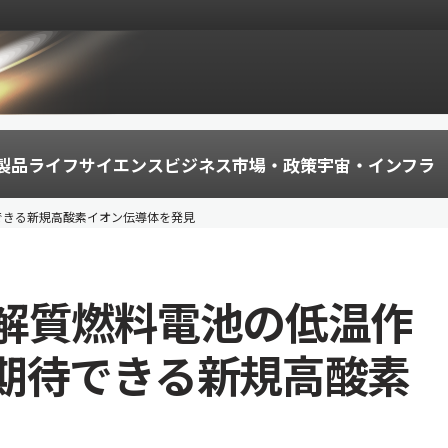
製品
ライフサイエンス
ビジネス
市場・政策
宇宙・インフラ
できる新規高酸素イオン伝導体を発見
解質燃料電池の低温作
期待できる新規高酸素