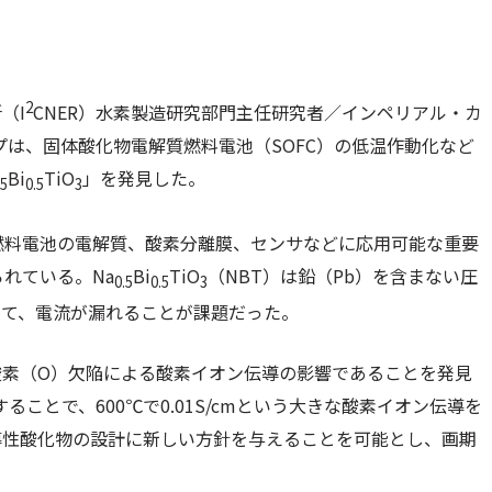
2
（I
CNER）水素製造研究部門主任研究者／インペリアル・カ
グループは、固体酸化物電解質燃料電池（SOFC）の低温作動化など
Bi
TiO
」を発見した。
.5
0.5
3
燃料電池の電解質、酸素分離膜、センサなどに応用可能な重要
れている。Na
Bi
TiO
（NBT）は鉛（Pb）を含まない圧
0.5
0.5
3
いて、電流が漏れることが課題だった。
酸素（O）欠陥による酸素イオン伝導の影響であることを発見
ことで、600℃で0.01S/cmという大きな酸素イオン伝導を
導性酸化物の設計に新しい方針を与えることを可能とし、画期