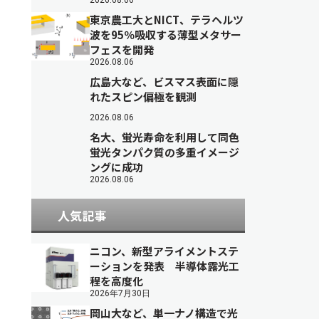
2026.08.06
東京農工大とNICT、テラヘルツ
波を95％吸収する薄型メタサー
フェスを開発
2026.08.06
広島大など、ビスマス表面に隠
れたスピン偏極を観測
2026.08.06
名大、蛍光寿命を利用して同色
蛍光タンパク質の多重イメージ
ングに成功
2026.08.06
人気記事
ニコン、新型アライメントステ
ーションを発表 半導体露光工
程を高度化
2026年7月30日
岡山大など、単一ナノ構造で光