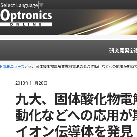
Select Language
▼
研究開発
新
HOME
ニュース
九大、固体酸化物電解質燃料電池の低温作動化などへの応用が期待
2013年11月20日
九大、固体酸化物電
動化などへの応用が
イオン伝導体を発見