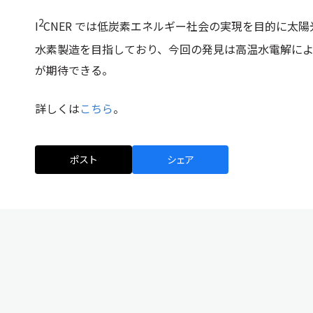
2
I
CNER では低炭素エネルギー社会の実現を目的に太陽
水素製造を目指しており、今回の発見は高温水電解に
が期待できる。
詳しくは
こちら
。
ポスト
シェア