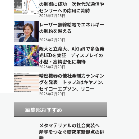
の制御に成功 次世代光通信や
センサーへの応用に期待
2026年7月28日
レーザー無線給電でエネルギー
の制約を越える
2026年7月23日
阪大と立命大、AlGaNで多色発
光LEDを実証 ディスプレイの
小型・高精密化に期待
2026年7月23日
精密機器の他社牽制力ランキン
グを発表 トップ3はキヤノン、
セイコーエプソン、リコー
2026年7月29日
編集部おすすめ
メタマテリアルの社会実装へ
産学をつなぐ研究革新拠点の挑
戦