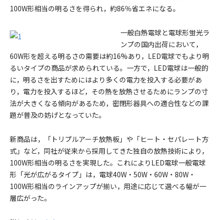
100W形相当の明るさを得られ，約86％省エネになる。
一般白熱電球と電球形蛍光ラ
ンプの国内出荷において，
60W形を超える明るさの需要は約16%あり，LED電球でもより明
るいタイプの商品が求められている。一方で，LED電球は一般的
に，明るさを出すためにはより多くの電力を投入する必要があ
り，電力を投入するほど，その熱を放熱させるためにランプの寸
法が大きくなる傾向があるため，密閉形器具への適合性などの課
題が普及の妨げとなっていた。
新商品は，「トリプルアーチ放熱板」や「ヒート・セパレート方
式」など，同社が従来から採用してきた独自の放熱技術により，
100W形相当の明るさを実現した。これによりLED電球一般電球
形「光が広がるタイプ」は，電球40W・50W・60W・80W・
100W形相当のラインアップが揃い，用途に応じて選べる幅が一
層広がった。