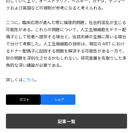
討していく上で，オーストラリア，ベルギー，カナダ，デンマー
クおよび英国などの規制が参考になると考えられる。
二つに，臨床応用が進んだ際に倫理的問題，社会的混乱が生じる
可能性がある。これらの問題について，人工生殖細胞をドナー配
偶子として他者へ提供する場合と，当該夫婦の生殖に用いる場合
で分けて考察した。人工生殖細胞の技術は，現在の ART におけ
るドナー配偶子に起因する問題を解決する可能性がある一方で，
別の問題を深刻化させるかもしれない。研究進展を先取りした多
角的な深い議論が必要である。
詳しくは
こちら
。
ポスト
シェア
記事一覧