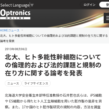
Select Language
▼
ログイン
登
HOME
ニュース
北大、ヒト多能性幹細胞についての倫理的および法的課題と規制の在り方に関する
論考を発表
2013年08月06日
北大、ヒト多能性幹細胞について
の倫理的および法的課題と規制の
在り方に関する論考を発表
ニュース
ライフサイエンス
北海道大学安全衛生本部特任准教授の石井哲也氏らは、iPS細胞
や ES細胞から得たヒト人工生殖細胞を用いた胚作製の是非を洞
察。また、17か国のヒト胚作製研究の規制の内容，方法を調査