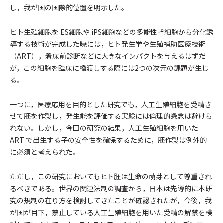
し，我が国の国際的位置を明示した。
ヒト生殖細胞を ES細胞や iPS細胞などの多能性幹細胞から分化誘
導する技術が完成した暁には，ヒト発生学や生殖補助医療技術
（ART），着床前診断などに大きなインパクトを与えるはずだ
が，この細胞を臨床に橋渡しする際には2つの次元の課題が生じ
る。
一つに，医療応用を目的とした研究でも，人工生殖細胞を受精さ
せて胚を作製し，発生能を評価する実験には倫理的懸念は避けら
れない。しかし，今回の研究の結果，人工生殖細胞を用いた
ART で出生する子の安全性を確保するために，胚作製は例外的
に必須と考えられた。
ただし，この研究においてもヒト胚は生命の萌芽として尊重され
るべきである。世界の関連法制の調査から，日本は先導的に本研
究の規制の在り方を検討してきたことが確認されたが，今後，我
が国が目下，禁止している人工生殖細胞を用いた受精の解禁を検