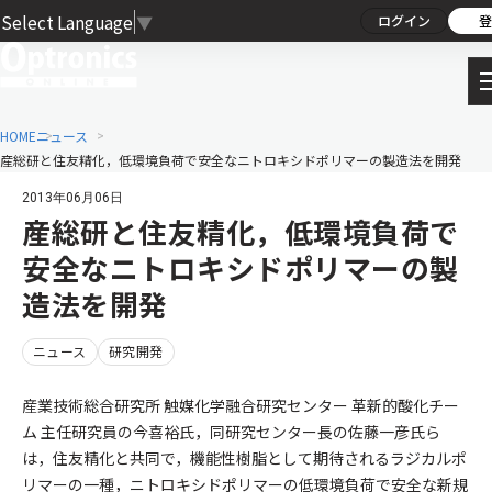
Select Language
▼
ログイン
登
HOME
ニュース
産総研と住友精化，低環境負荷で安全なニトロキシドポリマーの製造法を開発
2013年06月06日
産総研と住友精化，低環境負荷で
安全なニトロキシドポリマーの製
造法を開発
ニュース
研究開発
産業技術総合研究所 触媒化学融合研究センター 革新的酸化チー
ム 主任研究員の今喜裕氏，同研究センター長の佐藤一彦氏ら
は，住友精化と共同で，機能性樹脂として期待されるラジカルポ
リマーの一種，ニトロキシドポリマーの低環境負荷で安全な新規