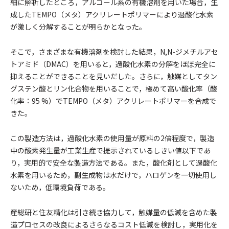
細に解析したところ，アルコール系の有機溶剤を用いた場合，生
成したTEMPO（メタ）アクリレートポリマーにより過酸化水素
が激しく分解することが明らかとなった。
そこで，さまざまな有機溶剤を検討した結果，N,N-ジメチルアセ
トアミド（DMAC）を用いると，過酸化水素の分解をほぼ完全に
抑えることができることを見いだした。さらに，触媒としてタン
グステン酸とリン化合物を用いることで，極めて高い酸化率（酸
化率：95 %）でTEMPO（メタ）アクリレートポリマーを合成で
きた。
この製造方法は，過酸化水素の使用量が原料の2倍程度で，製造
中の酸素発生量が工業生産で提示されているしきい値以下であ
り，実用的で安全な製造方法である。また，酸化剤として過酸化
水素を用いるため，副生成物は水だけで，ハロゲンを一切使用し
ないため，低環境負荷である。
産総研と住友精化は引き続き協力して，触媒量の低減を含めた製
造プロセスの改良によるさらなるコスト低減を検討し，実用化を