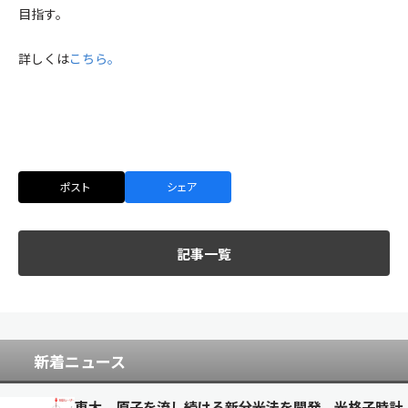
目指す。
詳しくは
こちら。
ポスト
シェア
記事一覧
新着ニュース
東大、原子を流し続ける新分光法を開発 光格子時計